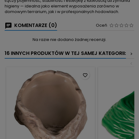
Łączy pojemność, stabilność i estetykę z łatwością utrzymania
higieny — idealna jako element wyposażenia zarówno w
domowym terrarium, jak i w profesjonalnych hodowlach.
KOMENTARZE (0)
Oceń
Na razie nie dodano żadnej recenzji.
16 INNYCH PRODUKTÓW W TEJ SAMEJ KATEGORII:
>
<
favorite_border