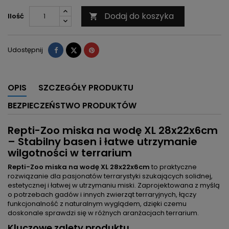
Dodaj do koszyka
Ilość

Udostępnij
Tweetuj
Pinterest
Udostępnij
OPIS
SZCZEGÓŁY PRODUKTU
BEZPIECZEŃSTWO PRODUKTÓW
Repti-Zoo miska na wodę XL 28x22x6cm
– Stabilny basen i łatwe utrzymanie
wilgotności w terrarium
Repti-Zoo miska na wodę XL 28x22x6cm
to praktyczne
rozwiązanie dla pasjonatów terrarystyki szukających solidnej,
estetycznej i łatwej w utrzymaniu miski. Zaprojektowana z myślą
o potrzebach gadów i innych zwierząt terraryjnych, łączy
funkcjonalność z naturalnym wyglądem, dzięki czemu
doskonale sprawdzi się w różnych aranżacjach terrarium.
Kluczowe zalety produktu