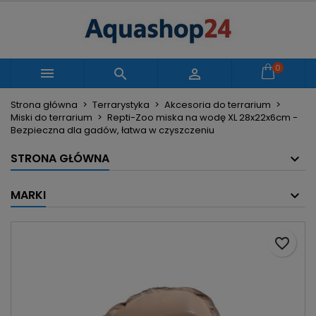
×
×
×
Moje listy życzeń
Utwórz listę życzeń
Zaloguj się
Utwórz nową listę
add_circle_outline
Musisz być zalogowany by zapisać produkty na
0
Nazwa listy życzeń



swojej liście życzeń.
Strona główna
Terrarystyka
Akcesoria do terrarium
Miski do terrarium
Repti-Zoo miska na wodę XL 28x22x6cm -
Anuluj
Zaloguj się
Bezpieczna dla gadów, łatwa w czyszczeniu
Anuluj
Utwórz listę życzeń
STRONA GŁÓWNA
MARKI
favorite_border