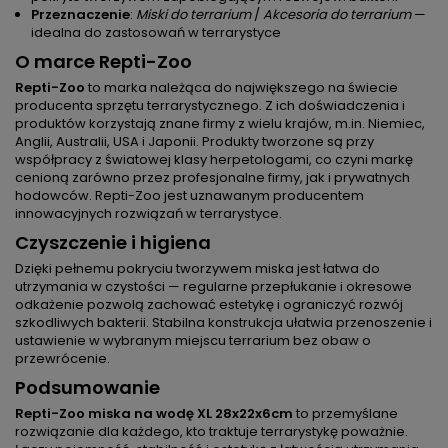
Przeznaczenie
:
Miski do terrarium
/
Akcesoria do terrarium
—
idealna do zastosowań w terrarystyce
O marce Repti-Zoo
Repti-Zoo
to marka należąca do największego na świecie
producenta sprzętu terrarystycznego. Z ich doświadczenia i
produktów korzystają znane firmy z wielu krajów, m.in. Niemiec,
Anglii, Australii, USA i Japonii. Produkty tworzone są przy
współpracy z światowej klasy herpetologami, co czyni markę
cenioną zarówno przez profesjonalne firmy, jak i prywatnych
hodowców. Repti-Zoo jest uznawanym producentem
innowacyjnych rozwiązań w terrarystyce.
Czyszczenie i higiena
Dzięki pełnemu pokryciu tworzywem miska jest łatwa do
utrzymania w czystości — regularne przepłukanie i okresowe
odkażenie pozwolą zachować estetykę i ograniczyć rozwój
szkodliwych bakterii. Stabilna konstrukcja ułatwia przenoszenie i
ustawienie w wybranym miejscu terrarium bez obaw o
przewrócenie.
Podsumowanie
Repti-Zoo miska na wodę XL 28x22x6cm
to przemyślane
rozwiązanie dla każdego, kto traktuje terrarystykę poważnie.