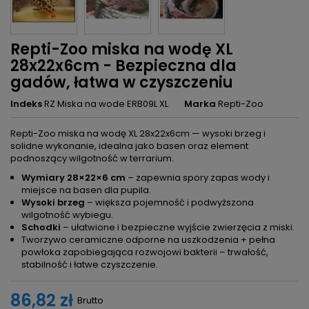
Repti-Zoo miska na wodę XL
28x22x6cm - Bezpieczna dla
gadów, łatwa w czyszczeniu
Indeks
RZ Miska na wode ERB09L XL
Marka
Repti-Zoo
Repti-Zoo miska na wodę XL 28x22x6cm — wysoki brzeg i
solidne wykonanie, idealna jako basen oraz element
podnoszący wilgotność w terrarium.
Wymiary 28×22×6 cm
– zapewnia spory zapas wody i
miejsce na basen dla pupila.
Wysoki brzeg
– większa pojemność i podwyższona
wilgotność wybiegu.
Schodki
– ułatwione i bezpieczne wyjście zwierzęcia z miski.
Tworzywo ceramiczne odporne na uszkodzenia + pełna
powłoka zapobiegająca rozwojowi bakterii – trwałość,
stabilność i łatwe czyszczenie.
86,82 zł
Brutto