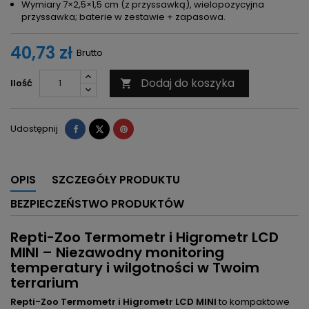
Wymiary 7×2,5×1,5 cm (z przyssawką), wielopozycyjna
przyssawka; baterie w zestawie + zapasowa.
40,73 zł
Brutto
Dodaj do koszyka
Ilość

Udostępnij
Tweetuj
Pinterest
Udostępnij
OPIS
SZCZEGÓŁY PRODUKTU
BEZPIECZEŃSTWO PRODUKTÓW
Repti-Zoo Termometr i Higrometr LCD
MINI – Niezawodny monitoring
temperatury i wilgotności w Twoim
terrarium
Repti-Zoo Termometr i Higrometr LCD MINI
to kompaktowe