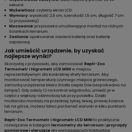
sekund.
Wyświetlacz:
czytelny ekran LCD.
Wymiary:
wysokość 2,5 cm, szerokość 1,5 cm, długość 7 cm
(z przyssawką).
Mocowanie:
przyssawka umożliwiająca montaż na różnych
ściankach terrarium.
Zasilanie:
opakowanie zawiera baterię oraz baterię
zapasową.
Jak umieścić urządzenie, by uzyskać
najlepsze wyniki?
Skorzystaj z przyssawki, aby zamocować
Repti-Zoo
Termometr i Higrometr LCD MINI
w miejscu
reprezentatywnym dla konkretnej strefy terrarium. Aby
monitorować temperaturę czynnego miejsca grzewczego,
zamontuj urządzenie blisko źródła ciepła (nie bezpośrednio na
lampie). Gdy zależy Ci na kontroli wilgotności, umieść je w
części z większą roślinnością lub przy poidełku. Dzięki
możliwości montażu na przedniej, tylnej, lewej, prawej ściance
lub na górze, możesz łatwo porównać warunki w kilku punktach
terrarium.
Repti-Zoo Termometr i Higrometr LCD MINI
to praktyczne
rozwiązanie w kategorii
termometry do terrarium
i
przyrządy
pomiarowe i sterujące
dla wymagających hobbystów