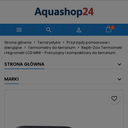
×
×
×
Moje listy życzeń
Utwórz listę życzeń
Zaloguj się
Utwórz nową listę
add_circle_outline
Musisz być zalogowany by zapisać produkty na
0
Nazwa listy życzeń



swojej liście życzeń.
Strona główna
Terrarystyka
Przyrządy pomiarowe i
sterujące
Termometry do terrarium
Repti-Zoo Termometr
Anuluj
Zaloguj się
i Higrometr LCD MINI - Precyzyjny i kompaktowy do terrarium
Anuluj
Utwórz listę życzeń
STRONA GŁÓWNA
MARKI
favorite_border