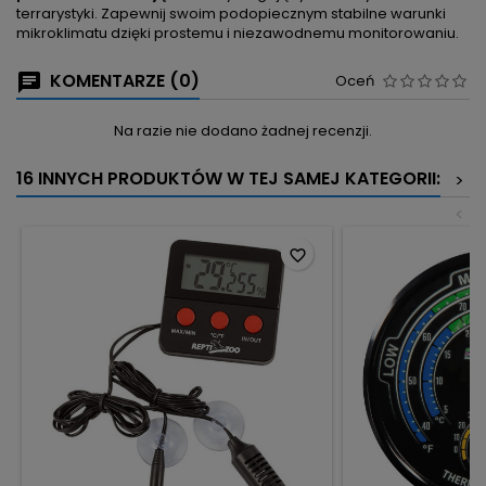
terrarystyki. Zapewnij swoim podopiecznym stabilne warunki
mikroklimatu dzięki prostemu i niezawodnemu monitorowaniu.
KOMENTARZE (0)
Oceń
Na razie nie dodano żadnej recenzji.
16 INNYCH PRODUKTÓW W TEJ SAMEJ KATEGORII:
>
<
favorite_border