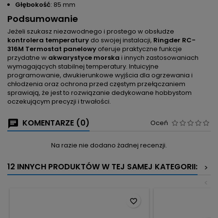
Głębokość
: 85 mm
Podsumowanie
Jeżeli szukasz niezawodnego i prostego w obsłudze
kontrolera temperatury
do swojej instalacji,
Ringder RC-
316M Termostat panelowy
oferuje praktyczne funkcje
przydatne w
akwarystyce morska
i innych zastosowaniach
wymagających stabilnej temperatury. Intuicyjne
programowanie, dwukierunkowe wyjścia dla ogrzewania i
chłodzenia oraz ochrona przed częstym przełączaniem
sprawiają, że jest to rozwiązanie dedykowane hobbystom
oczekującym precyzji i trwałości.
KOMENTARZE (0)
Oceń
Na razie nie dodano żadnej recenzji.
12 INNYCH PRODUKTÓW W TEJ SAMEJ KATEGORII:
>
<
favorite_border