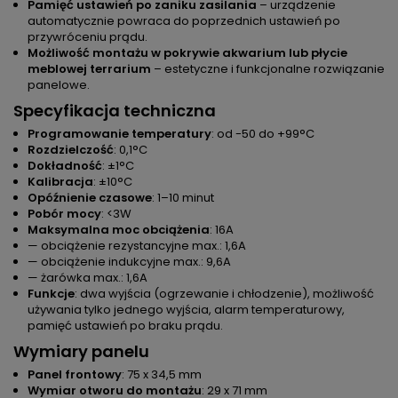
Pamięć ustawień po zaniku zasilania
– urządzenie
automatycznie powraca do poprzednich ustawień po
przywróceniu prądu.
Możliwość montażu w pokrywie akwarium lub płycie
meblowej terrarium
– estetyczne i funkcjonalne rozwiązanie
panelowe.
Specyfikacja techniczna
Programowanie temperatury
: od -50 do +99°C
Rozdzielczość
: 0,1°C
Dokładność
: ±1°C
Kalibracja
: ±10°C
Opóźnienie czasowe
: 1–10 minut
Pobór mocy
: <3W
Maksymalna moc obciążenia
: 16A
— obciążenie rezystancyjne max.: 1,6A
— obciążenie indukcyjne max.: 9,6A
— żarówka max.: 1,6A
Funkcje
: dwa wyjścia (ogrzewanie i chłodzenie), możliwość
używania tylko jednego wyjścia, alarm temperaturowy,
pamięć ustawień po braku prądu.
Wymiary panelu
Panel frontowy
: 75 x 34,5 mm
Wymiar otworu do montażu
: 29 x 71 mm