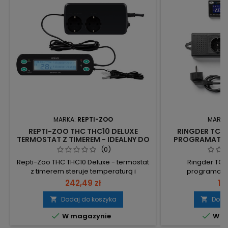
MARKA:
REPTI-ZOO
MARKA
REPTI-ZOO THC THC10 DELUXE
RINGDER TC-
TERMOSTAT Z TIMEREM - IDEALNY DO
PROGRAMATOR
AKWARIÓW MORSKICH
KONTROLA T
(0)
AKWARIÓW 
Repti-Zoo THC THC10 Deluxe - termostat
Ringder TC-
z timerem steruje temperaturą i
programator
oświetleniem terrarium, z dużym
temperatury z d
242,49 zł
17
podświetlanym wyświetlaczem i
wyświetlaczem LC
pamięcią ustawień przy braku prądu.
po zaniku zasila
Dodaj do koszyka
Doda


Dwa niezależne wyjścia (A: temperatura
pełna kont


W magazynie
W m
— grzanie/chłodzenie; B: oświetlenie) —
terrarium/akwa
synchronizacja lamp i mat. 2x600W
0,1°C, dokładno