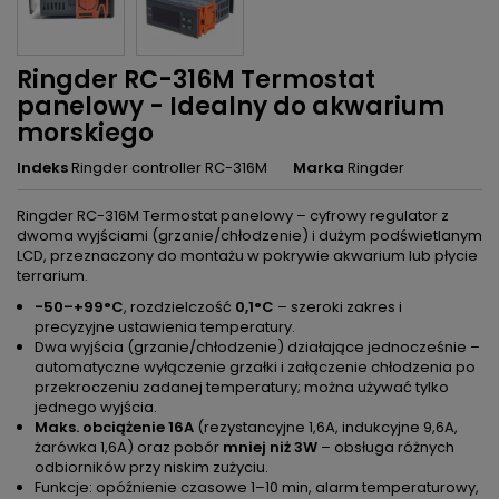
Ringder RC-316M Termostat
panelowy - Idealny do akwarium
morskiego
Indeks
Ringder controller RC-316M
Marka
Ringder
Ringder RC-316M Termostat panelowy – cyfrowy regulator z
dwoma wyjściami (grzanie/chłodzenie) i dużym podświetlanym
LCD, przeznaczony do montażu w pokrywie akwarium lub płycie
terrarium.
-50–+99°C
, rozdzielczość
0,1°C
– szeroki zakres i
precyzyjne ustawienia temperatury.
Dwa wyjścia (grzanie/chłodzenie) działające jednocześnie –
automatyczne wyłączenie grzałki i załączenie chłodzenia po
przekroczeniu zadanej temperatury; można używać tylko
jednego wyjścia.
Maks. obciążenie 16A
(rezystancyjne 1,6A, indukcyjne 9,6A,
żarówka 1,6A) oraz pobór
mniej niż 3W
– obsługa różnych
odbiorników przy niskim zużyciu.
Funkcje: opóźnienie czasowe 1–10 min, alarm temperaturowy,