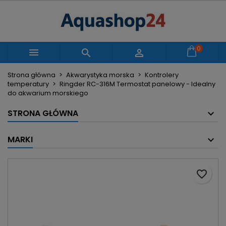
×
×
×
Moje listy życzeń
Utwórz listę życzeń
Zaloguj się
Utwórz nową listę
add_circle_outline
Musisz być zalogowany by zapisać produkty na
0
Nazwa listy życzeń



swojej liście życzeń.
Strona główna
Akwarystyka morska
Kontrolery
temperatury
Ringder RC-316M Termostat panelowy - Idealny
Anuluj
Zaloguj się
do akwarium morskiego
Anuluj
Utwórz listę życzeń
STRONA GŁÓWNA
MARKI
favorite_border