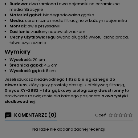
Budowa:
dwa ramiona i dwa pojemniki na ceramiczne
media filtracyjne
Materiał gąbki:
biodegradowalna gąbka
Media:
ceramiczne media filtracyjne w każdym pojemniku
Montaż:
dwie przyssawki
Zasilanie:
zasilany napowietrzaczem
Cechy użytkowe:
regulowana długość wylotu, cicha praca,
łatwe czyszczenie
Wymiary
Wysokość:
20 cm
Średnica gąbki:
4,5 cm
Wysokość gąbki:
8 cm
Jeżeli szukasz niezawodnego
filtra biologicznego do
akwarium
, który łączy prostotę obsługi z efektywną filtracją,
Xinyou XY-2882 - filtr gąbkowy biologiczny dwustronny
to
praktyczne rozwiązanie dla każdego pasjonata
akwarystyki
słodkowodnej
.
KOMENTARZE (0)
Oceń
Na razie nie dodano żadnej recenzji.