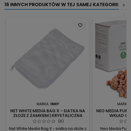
16 INNYCH PRODUKTÓW W TEJ SAMEJ KATEGORII:
>
<
favorite_border
MARKA:
INNY
MARKA:
NET WHITE MEDIA BAG X - SIATKA NA
NEO MEDIA PURE
ZŁOŻE Z ZAMKIEM | KRYSTALICZNA
WKŁAD CER
WODA
KRYSTAL
(0)
Net White Media Bag X - siatka na złoże z
Neo Media Pure