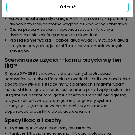
pozwalają dopasować rodzaj wkładów do potrzeb
Odrzuć
akwarium (np. zmniejszenie mulenia lub wzmocnienie filtracji
biologicznej).
Łatwa instalacja i dyskrecja
– filtr montowany za pomocą
dwóch przyssawek można wygodnie ukryć w rogu zbiornika.
Cicha praca
– zasilany napowietrzaczem filtr działa
dyskretnie, nie zakłócając spokoju akwarium.
Prosta konserwacja
– gąbkę łatwo wyjąć i umyć, co ułatwia
utrzymanie wysokiej jakości filtracji bez skomplikowanych
zabiegów.
Scenariusze użycia — komu przyda się ten
filtr?
Xinyou XY-2882
sprawdzi się przy różnych potrzebach
hobbystów: w małych i średnich akwariach słodkowodnych jako
dodatkowy
wkład filtracyjny
, w zbiornikach z małymi rybami
lub narybkiem, gdzie istotna jest ochrona przed wpłynięciem do
urządzenia, a także tam, gdzie chcemy wzmocnić biologiczną
oczyszczalność wody bez ingerencji w główny system
filtracyjny. Dzięki regulowanej długości wylotu można
dopasować pracę filtra do układu akwarium.
Specyfikacja i cechy
Typ:
filtr gąbkowy biologiczny dwustronny
Funkcje:
filtracja mechaniczna i filtracja biologiczna