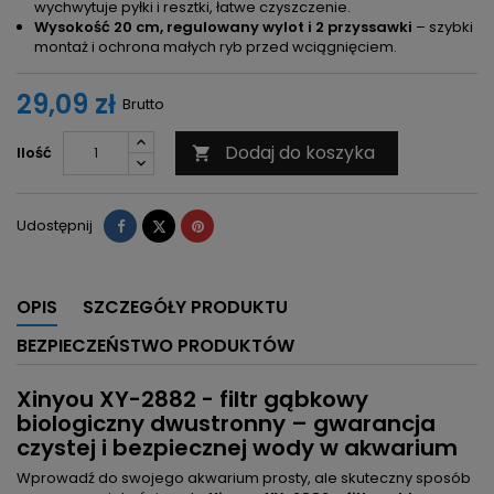
wychwytuje pyłki i resztki, łatwe czyszczenie.
Wysokość 20 cm, regulowany wylot i 2 przyssawki
– szybki
montaż i ochrona małych ryb przed wciągnięciem.
29,09 zł
Brutto
Dodaj do koszyka
Ilość

Udostępnij
Tweetuj
Pinterest
Udostępnij
OPIS
SZCZEGÓŁY PRODUKTU
BEZPIECZEŃSTWO PRODUKTÓW
Xinyou XY-2882 - filtr gąbkowy
biologiczny dwustronny – gwarancja
czystej i bezpiecznej wody w akwarium
Wprowadź do swojego akwarium prosty, ale skuteczny sposób