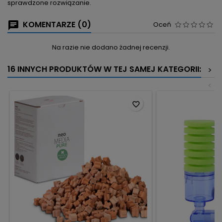
sprawdzone rozwiązanie.
KOMENTARZE (0)
Oceń
Na razie nie dodano żadnej recenzji.
16 INNYCH PRODUKTÓW W TEJ SAMEJ KATEGORII:
>
<
favorite_border