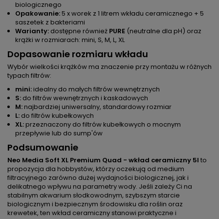
biologicznego
Opakowanie:
5 x worek z 1 litrem wkładu ceramicznego + 5
saszetek z bakteriami
Warianty:
dostępne również
PURE
(neutralne dla pH) oraz
krążki w rozmiarach: mini, S, M, L, XL
Dopasowanie rozmiaru wkładu
Wybór wielkości krążków ma znaczenie przy montażu w różnych
typach filtrów:
mini:
idealny do małych filtrów wewnętrznych
S:
do filtrów wewnętrznych i kaskadowych
M:
najbardziej uniwersalny, standardowy rozmiar
L:
do filtrów kubełkowych
XL:
przeznaczony do filtrów kubełkowych o mocnym
przepływie lub do sump'ów
Podsumowanie
Neo Media Soft XL Premium Quad - wkład ceramiczny 5l
to
propozycja dla hobbystów, którzy oczekują od medium
filtracyjnego zarówno dużej wydajności biologicznej, jak i
delikatnego wpływu na parametry wody. Jeśli zależy Ci na
stabilnym akwarium słodkowodnym, szybszym starcie
biologicznym i bezpiecznym środowisku dla roślin oraz
krewetek, ten wkład ceramiczny stanowi praktyczne i