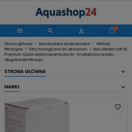
×
×
×
Moje listy życzeń
Utwórz listę życzeń
Zaloguj się
Utwórz nową listę
add_circle_outline
Musisz być zalogowany by zapisać produkty na
0
Nazwa listy życzeń



swojej liście życzeń.
Strona główna
Akwarystyka słodkowodna
Wkłady
filtracyjne
Filtry biologiczne do akwarium
Neo Media Soft XL
Anuluj
Zaloguj się
Premium Quad wkład ceramiczny 5l - Krystaliczna woda i
Anuluj
Utwórz listę życzeń
długotrwała filtracja
STRONA GŁÓWNA
MARKI
favorite_border