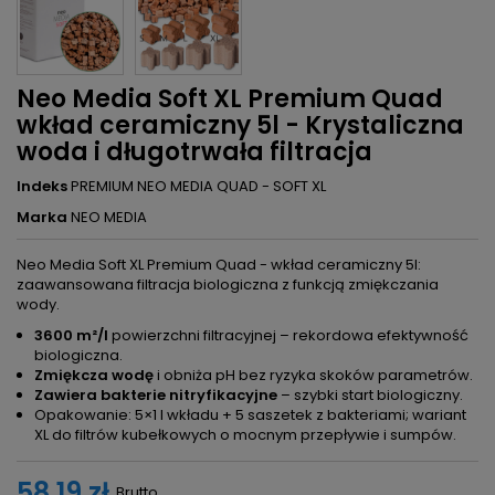
Neo Media Soft XL Premium Quad
wkład ceramiczny 5l - Krystaliczna
woda i długotrwała filtracja
Indeks
PREMIUM NEO MEDIA QUAD - SOFT XL
Marka
NEO MEDIA
Neo Media Soft XL Premium Quad - wkład ceramiczny 5l:
zaawansowana filtracja biologiczna z funkcją zmiękczania
wody.
3600 m²/l
powierzchni filtracyjnej – rekordowa efektywność
biologiczna.
Zmiękcza wodę
i obniża pH bez ryzyka skoków parametrów.
Zawiera bakterie nitryfikacyjne
– szybki start biologiczny.
Opakowanie: 5×1 l wkładu + 5 saszetek z bakteriami; wariant
XL do filtrów kubełkowych o mocnym przepływie i sumpów.
58,19 zł
Brutto