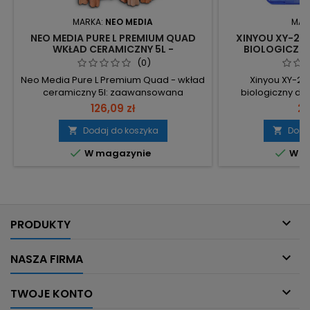
MARKA:
NEO MEDIA
MAR
NEO MEDIA PURE L PREMIUM QUAD
XINYOU XY-28
WKŁAD CERAMICZNY 5L -
BIOLOGICZN
KRYSTALICZNA WODA
KRYSTAL
(0)
Neo Media Pure L Premium Quad - wkład
Xinyou XY-288
ceramiczny 5l: zaawansowana
biologiczny d
biologiczna filtracja o neutralnym pH,
filtrację mechanicz
126,09 zł
29
teraz w wersji PREMIUM z ulepszoną
dwóm ramiono
strukturą porów. 3600 m²/l powierzchni
mediom. 2 rami
Dodaj do koszyka
Doda


filtracyjnej – największa powierzchnia na
jednoczesna fil


W magazynie
W m
rynku dla szybkiej kolonizacji bakterii i
biologiczna. 
efektywnej filtracji. Neutralność pH 6~7 –
usuwają szkod
bez ryzyka zakwaszenia lub utwardzenia
zwiększają po
wody....
biodegradowalna 
– wychwyt

PRODUKTY

NASZA FIRMA

TWOJE KONTO