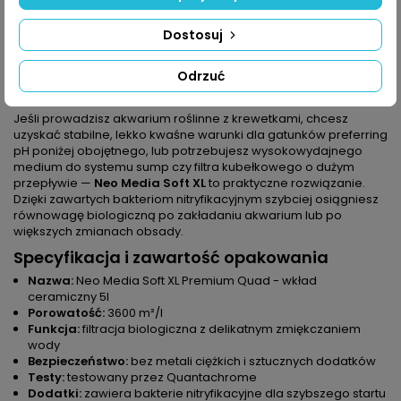
nitryfikacyjne, co przyspiesza uruchomienie i stabilizację filtra.
Sprawdzona jakość:
produkt testowany przez
Dostosuj
Quantachrome
, co potwierdza parametry porowatości i
rzetelność działania.
Odrzuć
Scenariusze użycia — kiedy
Neo Media Soft
XL
sprawdzi się najlepiej
Jeśli prowadzisz akwarium roślinne z krewetkami, chcesz
uzyskać stabilne, lekko kwaśne warunki dla gatunków preferring
pH poniżej obojętnego, lub potrzebujesz wysokowydajnego
medium do systemu sump czy filtra kubełkowego o dużym
przepływie —
Neo Media Soft XL
to praktyczne rozwiązanie.
Dzięki zawartych bakteriom nitryfikacyjnym szybciej osiągniesz
równowagę biologiczną po zakładaniu akwarium lub po
większych zmianach obsady.
Specyfikacja i zawartość opakowania
Nazwa:
Neo Media Soft XL Premium Quad - wkład
ceramiczny 5l
Porowatość:
3600 m²/l
Funkcja:
filtracja biologiczna z delikatnym zmiękczaniem
wody
Bezpieczeństwo:
bez metali ciężkich i sztucznych dodatków
Testy:
testowany przez Quantachrome
Dodatki:
zawiera bakterie nitryfikacyjne dla szybszego startu