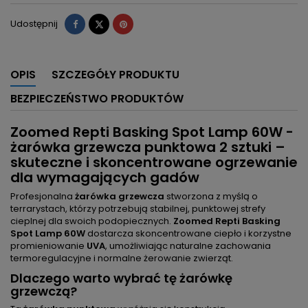
Udostępnij
Tweetuj
Pinterest
Udostępnij
OPIS
SZCZEGÓŁY PRODUKTU
BEZPIECZEŃSTWO PRODUKTÓW
Zoomed Repti Basking Spot Lamp 60W -
żarówka grzewcza punktowa 2 sztuki –
skuteczne i skoncentrowane ogrzewanie
dla wymagających gadów
Profesjonalna
żarówka grzewcza
stworzona z myślą o
terrarystach, którzy potrzebują stabilnej, punktowej strefy
cieplnej dla swoich podopiecznych.
Zoomed Repti Basking
Spot Lamp 60W
dostarcza skoncentrowane ciepło i korzystne
promieniowanie
UVA
, umożliwiając naturalne zachowania
termoregulacyjne i normalne żerowanie zwierząt.
Dlaczego warto wybrać tę żarówkę
grzewczą?