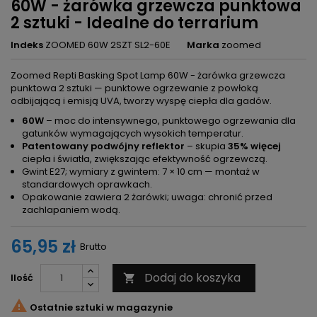
60W - żarówka grzewcza punktowa
2 sztuki - Idealne do terrarium
Indeks
ZOOMED 60W 2SZT SL2-60E
Marka
zoomed
Zoomed Repti Basking Spot Lamp 60W - żarówka grzewcza
punktowa 2 sztuki — punktowe ogrzewanie z powłoką
odbijającą i emisją UVA, tworzy wyspę ciepła dla gadów.
60W
– moc do intensywnego, punktowego ogrzewania dla
gatunków wymagających wysokich temperatur.
Patentowany podwójny reflektor
– skupia
35% więcej
ciepła i światła, zwiększając efektywność ogrzewczą.
Gwint E27; wymiary z gwintem: 7 × 10 cm — montaż w
standardowych oprawkach.
Opakowanie zawiera 2 żarówki; uwaga: chronić przed
zachlapaniem wodą.
65,95 zł
Brutto
Dodaj do koszyka
Ilość


Ostatnie sztuki w magazynie