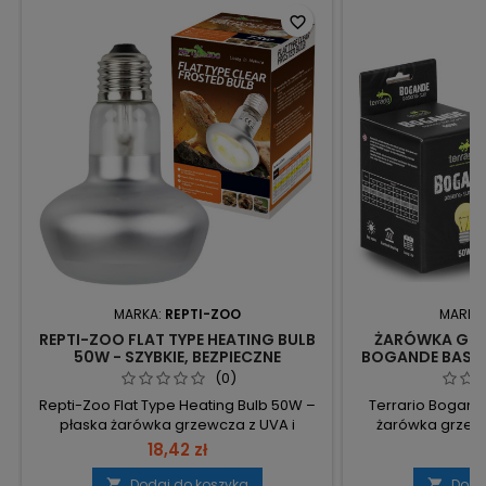
favorite_border
MARKA:
REPTI-ZOO
MARKA
REPTI-ZOO FLAT TYPE HEATING BULB
ŻARÓWKA GRZ
50W - SZYBKIE, BEZPIECZNE
BOGANDE BASKI
OGRZEWANIE TERRARIUM
(0)
Repti-Zoo Flat Type Heating Bulb 50W –
Terrario Bogande
płaska żarówka grzewcza z UVA i
żarówka grzew
dzienną barwą, skupia ciepło tworząc
punktowe ogrzew
18,42 zł
13
wyspę grzewczą (+35%). Emitowane
wspomagając te
UVA – UVA niezbędne do prawidłowego
naturalne zach
Dodaj do koszyka
Doda

