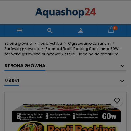
×
×
×
Moje listy życzeń
Utwórz listę życzeń
Zaloguj się
Utwórz nową listę
add_circle_outline
Musisz być zalogowany by zapisać produkty na
0
Nazwa listy życzeń



swojej liście życzeń.
Strona główna
Terrarystyka
Ogrzewanie terrarium
Żarówki grzewcze
Zoomed Repti Basking Spot Lamp 60W -
Anuluj
Zaloguj się
żarówka grzewcza punktowa 2 sztuki - Idealne do terrarium
Anuluj
Utwórz listę życzeń
STRONA GŁÓWNA
MARKI
favorite_border