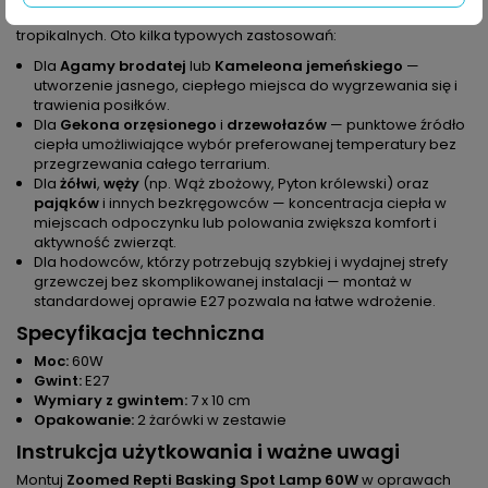
wyraźna
strefa grzewcza
— idealna dla gatunków pustynnych i
tropikalnych. Oto kilka typowych zastosowań:
Dla
Agamy brodatej
lub
Kameleona jemeńskiego
—
utworzenie jasnego, ciepłego miejsca do wygrzewania się i
trawienia posiłków.
Dla
Gekona orzęsionego
i
drzewołazów
— punktowe źródło
ciepła umożliwiające wybór preferowanej temperatury bez
przegrzewania całego terrarium.
Dla
żółwi
,
węży
(np. Wąż zbożowy, Pyton królewski) oraz
pająków
i innych bezkręgowców — koncentracja ciepła w
miejscach odpoczynku lub polowania zwiększa komfort i
aktywność zwierząt.
Dla hodowców, którzy potrzebują szybkiej i wydajnej strefy
grzewczej bez skomplikowanej instalacji — montaż w
standardowej oprawie E27 pozwala na łatwe wdrożenie.
Specyfikacja techniczna
Moc:
60W
Gwint:
E27
Wymiary z gwintem:
7 x 10 cm
Opakowanie:
2 żarówki w zestawie
Instrukcja użytkowania i ważne uwagi
Montuj
Zoomed Repti Basking Spot Lamp 60W
w oprawach