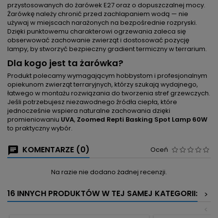
przystosowanych do żarówek E27 oraz o dopuszczalnej mocy.
Żarówkę należy chronić przed zachlapaniem wodą — nie
używaj w miejscach narażonych na bezpośrednie rozpryski.
Dzięki punktowemu charakterowi ogrzewania zaleca się
obserwować zachowanie zwierząt i dostosować pozycję
lampy, by stworzyć bezpieczny gradient termiczny w terrarium.
Dla kogo jest ta żarówka?
Produkt polecamy wymagającym hobbystom i profesjonalnym
opiekunom zwierząt terraryjnych, którzy szukają wydajnego,
łatwego w montażu rozwiązania do tworzenia stref grzewczych.
Jeśli potrzebujesz niezawodnego źródła ciepła, które
jednocześnie wspiera naturalne zachowania dzięki
promieniowaniu
UVA
,
Zoomed Repti Basking Spot Lamp 60W
to praktyczny wybór.
KOMENTARZE (0)
Oceń
Na razie nie dodano żadnej recenzji.
16 INNYCH PRODUKTÓW W TEJ SAMEJ KATEGORII:
>
<