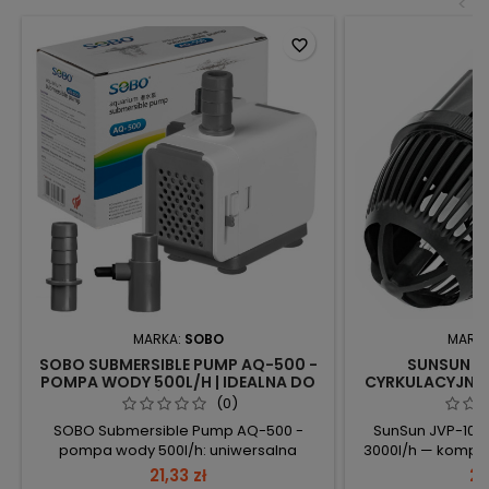
<
favorite_border
MARKA:
SOBO
MARK
SOBO SUBMERSIBLE PUMP AQ-500 -
SUNSUN J
POMPA WODY 500L/H | IDEALNA DO
CYRKULACYJNA 
AKWARIÓW MORSKICH
DO AKWARI
(0)
SOBO Submersible Pump AQ-500 -
SunSun JVP-101
pompa wody 500l/h: uniwersalna
3000l/h — kompa
pompa z wymiennymi złączkami i
tworzenia fal i l
21,33 zł
29