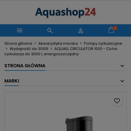
×
×
×
Moje listy życzeń
Utwórz listę życzeń
Zaloguj się
Utwórz nową listę
add_circle_outline
Musisz być zalogowany by zapisać produkty na
0
Nazwa listy życzeń



swojej liście życzeń.
Strona główna
Akwarystyka morska
Pompy cyrkulacyjne
Wydajność do 3000l
AQUAEL CIRCULATOR 1000 - Cicha
Anuluj
Zaloguj się
cyrkulacja do 3000 l, energooszczędny
Anuluj
Utwórz listę życzeń
STRONA GŁÓWNA
MARKI
favorite_border