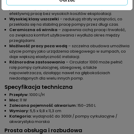
Odrzuć
Energooszczędny silnik
– niskie zużycie prądu przy
jednoczesnej wydajności 1000 L/H pozwala utrzymać
efektywną pracę bez wysokich kosztów eksploatacji.
Wysokiej klasy uszczelki
– redukują straty wydajności, co
przekłada się na stabilną pracę pompy przez długi czas.
Ceramiczna oś wirnika
– zapewnia cichą pracę i trwałość,
co zwiększa komfort użytkowania i wydłuża okres między
przeglądami.
Możliwość pracy poza wodą
– szczelna obudowa umożliwia
użycie pompy jako urządzenia obiegowego w sumpach, co
daje większą elastyczność instalacji.
Różnorodne zastosowania
– Circulator 1000 może pełnić
rolę pompy cyrkulacyjnej, obiegowej, a także
napowietrzacza, działając nawet na głębokościach
niedostępnych dla wielu innych pomp.
Specyfikacja techniczna
Przepływ:
1000 L/H
Moc:
11 W
Zalecana pojemność akwarium:
150–250 L
Wymiary:
5,5 x 9,8 x 11,3 cm
Kategoria:
wydajność do 3000l / pompy cyrkulacyjne /
akwarystyka morska
Prosta obsługa i rozbudowa