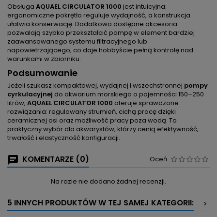
Obsługa
AQUAEL CIRCULATOR 1000
jest intuicyjna:
ergonomiczne pokrętło reguluje wydajność, a konstrukcja
ułatwia konserwację. Dodatkowo dostępne akcesoria
pozwalają szybko przekształcić pompę w element bardziej
zaawansowanego systemu filtracyjnego lub
napowietrzającego, co daje hobbyście pełną kontrolę nad
warunkami w zbiorniku.
Podsumowanie
Jeżeli szukasz kompaktowej, wydajnej i wszechstronnej
pompy
cyrkulacyjnej
do akwarium morskiego o pojemności 150–250
litrów,
AQUAEL CIRCULATOR 1000
oferuje sprawdzone
rozwiązania: regulowany strumień, cichą pracę dzięki
ceramicznej osi oraz możliwość pracy poza wodą. To
praktyczny wybór dla akwarystów, którzy cenią efektywność,
trwałość i elastyczność konfiguracji.
KOMENTARZE (0)
Oceń
Na razie nie dodano żadnej recenzji.
5 INNYCH PRODUKTÓW W TEJ SAMEJ KATEGORII:
>