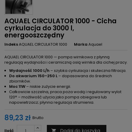
AQUAEL CIRCULATOR 1000 - Cicha
cyrkulacja do 3000 l,
energooszczędny
Indeks
AQUAEL CIRCULATOR 1000
Marka
Aquael
AQUAEL CIRCULATOR 1000 — pompa wirnikowa z płynną
regulacją wydajności i ceramiczną osią wirnika dla cichej pracy.
Wydajność 1000 L/h
– szybka cyrkulacja i skuteczna filtracja.
Do akwarium 150–250 L
– dopasowana do średnich
zbiorników.
Moc 11W
– niskie zużycie energii.
Całkowicie szczelna, praca poza wodą i regulowany wylot
120° – możliwość użycia jako pompa obiegowa lub
napowietrzacz; płynna regulacja strumienia.
89,23 zł
Brutto
Dodaj do koszyka
Ilość
