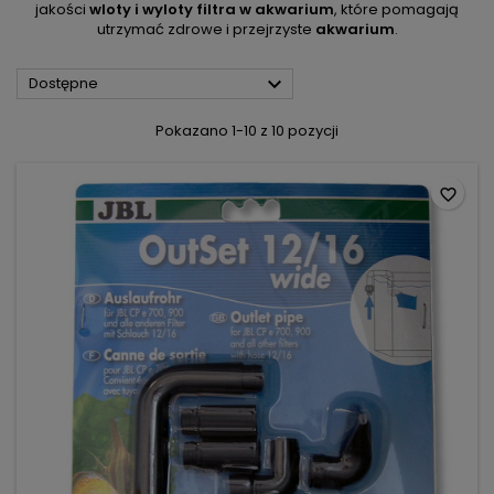
jakości
wloty i wyloty filtra w akwarium
, które pomagają
utrzymać zdrowe i przejrzyste
akwarium
.

Dostępne
Pokazano 1-10 z 10 pozycji
favorite_border