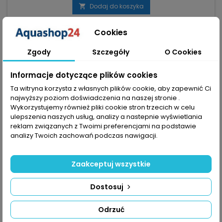
Kompletny zestaw – deszczownica, kolanko, przyssawka i
Dodaj do koszyka

inne elementy; gotowy do użycia bez dokupowania części....

W magazynie
Cookies
Zgody
Szczegóły
O Cookies
favorite_border
Informacje dotyczące plików cookies
Ta witryna korzysta z własnych plików cookie, aby zapewnić Ci
najwyższy poziom doświadczenia na naszej stronie .
Wykorzystujemy również pliki cookie stron trzecich w celu
ulepszenia naszych usług, analizy a nastepnie wyświetlania
reklam związanych z Twoimi preferencjami na podstawie
analizy Twoich zachowań podczas nawigacji.
Zaakceptuj wszystkie
Dostosuj
Odrzuć