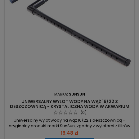
MARKA:
SUNSUN
UNIWERSALNY WYLOT WODY NA WĄŻ 16/22 Z
DESZCZOWNICĄ - KRYSTALICZNA WODA W AKWARIUM
(0)
Uniwersalny wylot wody na wąż 16/22 z deszczownicą –
oryginalny produkt marki SunSun, zgodny z wylotami z filtrów
SunSun z 2019 r. Pasuje do węża 16/22 – kompatybilny z Tetra,
16,48 zł
JBL, OASE, Aquael, SunSun, Eheim; szybka wymiana i montaż.