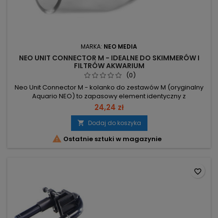
MARKA:
NEO MEDIA
NEO UNIT CONNECTOR M - IDEALNE DO SKIMMERÓW I
FILTRÓW AKWARIUM
(0)
Neo Unit Connector M - kolanko do zestawów M (oryginalny
Aquario NEO) to zapasowy element identyczny z
montowanym w zestawach NEO. Pasuje do wszystkich
24,24 zł
rodzajów złączek końcówek (skimmer, wylot kielich) oraz do
wlotów. Oryginalny Aquario NEO — gwarancja dopasowania
Dodaj do koszyka

do zestawów NEO. Kompatybilny z wersją "M" —

Ostatnie sztuki w magazynie
przeznaczony konkretnie dla zestawów M....
favorite_border