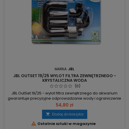
MARKA:
JBL
JBL OUTSET 19/25 WYLOT FILTRA ZEWNĘTRZNEGO -
KRYSTALICZNA WODA
(0)
JBL OutSet 19/25 - wylot filtra zewnętrznego do akwarium
gwarantuje precyzyjne odprowadzanie wody i ograniczenie
strat CO2. Prosta instalacja i bezpieczne mocowanie przy
54,80 zł
wężach. Średnica węża 19/25 mm – pasuje do filtrów z
wężem 19/25 mm, w tym JBL CristalProfi e1901. Kątownik 59
Dodaj do koszyka

mm – prostokątna rurka kątowa ułatwia montaż przy szybie

Ostatnie sztuki w magazynie
akwarium....