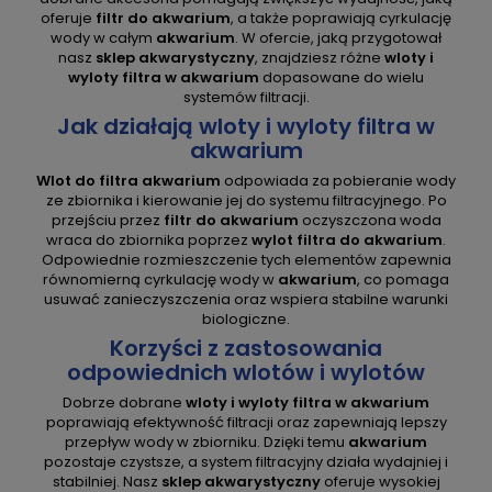
oferuje
filtr do akwarium
, a także poprawiają cyrkulację
wody w całym
akwarium
. W ofercie, jaką przygotował
nasz
sklep akwarystyczny
, znajdziesz różne
wloty i
wyloty filtra w akwarium
dopasowane do wielu
systemów filtracji.
Jak działają wloty i wyloty filtra w
akwarium
Wlot do filtra akwarium
odpowiada za pobieranie wody
ze zbiornika i kierowanie jej do systemu filtracyjnego. Po
przejściu przez
filtr do akwarium
oczyszczona woda
wraca do zbiornika poprzez
wylot filtra do akwarium
.
Odpowiednie rozmieszczenie tych elementów zapewnia
równomierną cyrkulację wody w
akwarium
, co pomaga
usuwać zanieczyszczenia oraz wspiera stabilne warunki
biologiczne.
Korzyści z zastosowania
odpowiednich wlotów i wylotów
Dobrze dobrane
wloty i wyloty filtra w akwarium
poprawiają efektywność filtracji oraz zapewniają lepszy
przepływ wody w zbiorniku. Dzięki temu
akwarium
pozostaje czystsze, a system filtracyjny działa wydajniej i
stabilniej. Nasz
sklep akwarystyczny
oferuje wysokiej