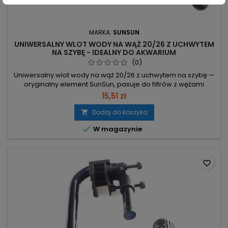
MARKA:
SUNSUN
UNIWERSALNY WLOT WODY NA WĄŻ 20/26 Z UCHWYTEM
NA SZYBĘ - IDEALNY DO AKWARIUM
(0)
Uniwersalny wlot wody na wąż 20/26 z uchwytem na szybę —
oryginalny element SunSun, pasuje do filtrów z wężami
Ø20/26 (Tetra, JBL, OASE, Aquael, Eheim i inne). Średnica
15,51 zł
20/26 mm — dopasowanie do węża 20 mm wew. / 26 mm
zew. Oryginalny SunSun — identyczny z wylotami z filtrów
Dodaj do koszyka

SunSun z 2019 r. Kompletny zestaw — koszyk filtracyjny,

W magazynie
uchwyt na szybę...
favorite_border