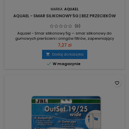
MARKA:
AQUAEL
AQUAEL - SMAR SILIKONOWY 5G | BEZ PRZECIEKÓW
(0)
Aquael - Smar silikonowy 5g — smar silikonowy do
gumowych pierścieni i oringów filtrów, zapewniający
odpowiednie nawilżenie uszczelek. Przeznaczenie: do
7,27 zł
gumowych pierścieni i oringów – zapewnia odpowiednie
nawilżenie uszczelek. Rodzaj: smar silikonowy – stosowany
Dodaj do koszyka

do nawilżenia uszczelek. Opakowanie: saszetka 5 g –

W magazynie
zawartość 5 g.
favorite_border