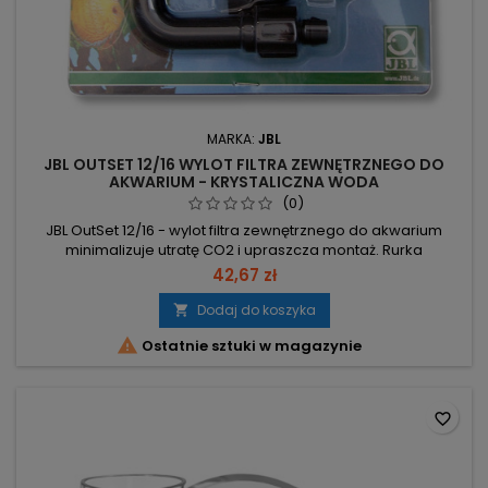
MARKA:
JBL
JBL OUTSET 12/16 WYLOT FILTRA ZEWNĘTRZNEGO DO
AKWARIUM - KRYSTALICZNA WODA
(0)
JBL OutSet 12/16 - wylot filtra zewnętrznego do akwarium
minimalizuje utratę CO2 i upraszcza montaż. Rurka
szerokostrumieniowa – mniejsza strata CO2, korzystna dla
42,67 zł
akwariów z roślinnością. Kątownik: 59 mm – prostokątna
rurka kątowa umożliwia praktyczną instalację. Złączka do
Dodaj do koszyka

węży – bezpieczne zamocowanie i pewne połączenie z

Ostatnie sztuki w magazynie
filtrem. Prosta instalacja –...
favorite_border