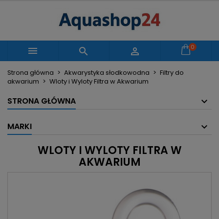
×
×
×
×
Moje listy życzeń
((modalTitle))
Utwórz listę życzeń
Zaloguj się
Utwórz nową listę
add_circle_outline
((confirmMessage))
Musisz być zalogowany by zapisać produkty na
0
Nazwa listy życzeń



swojej liście życzeń.
Strona główna
Akwarystyka słodkowodna
Filtry do
((cancelText))
((modalDeleteText))
akwarium
Wloty i Wyloty Filtra w Akwarium
Anuluj
Zaloguj się
Anuluj
Utwórz listę życzeń
STRONA GŁÓWNA
MARKI
WLOTY I WYLOTY FILTRA W
AKWARIUM