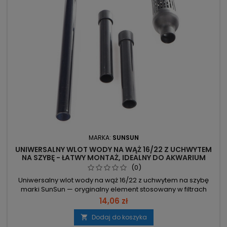
MARKA:
SUNSUN
UNIWERSALNY WLOT WODY NA WĄŻ 16/22 Z UCHWYTEM
NA SZYBĘ - ŁATWY MONTAŻ, IDEALNY DO AKWARIUM
(0)
Uniwersalny wlot wody na wąż 16/22 z uchwytem na szybę
marki SunSun — oryginalny element stosowany w filtrach
SunSun od 2019 r., pasuje do filtrów z wężami 16/22. Rozmiar
14,06 zł
16/22 – pasuje do węży Ø16 mm (wew.) / Ø22 mm (zew.),
kompatybilny z Tetra, JBL, OASE, Aquael, SunSun, Eheim i
Dodaj do koszyka

innymi. Kompletny zestaw – koszyk filtracyjny, kolanko,