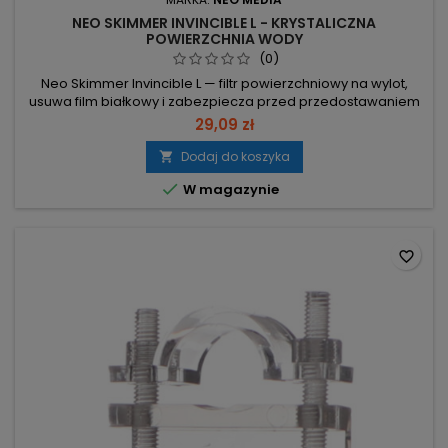
NEO SKIMMER INVINCIBLE L - KRYSTALICZNA
POWIERZCHNIA WODY
(0)
Neo Skimmer Invincible L — filtr powierzchniowy na wylot,
usuwa film białkowy i zabezpiecza przed przedostawaniem
się zanieczyszczeń dzięki wkładce. Montowany na wylot —
29,09 zł
nie zasysa krewetek, narybku, liści ani pokarmu do filtra; nie
powoduje zapowietrzania. Regulowany napowietrzacz —
Dodaj do koszyka

skośna rurka umożliwia regulację napowietrzania aż do

W magazynie
całkowitego...
favorite_border