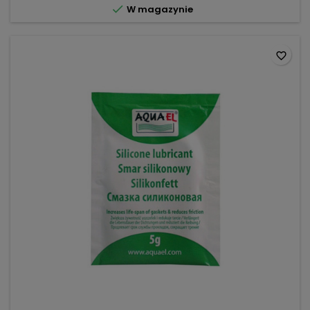

W magazynie
złączka zaciskowa,...
favorite_border