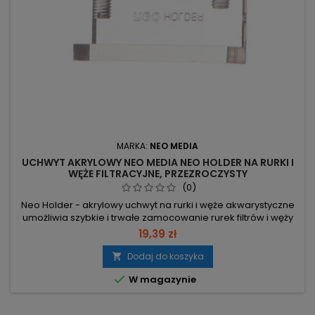
MARKA:
NEO MEDIA
UCHWYT AKRYLOWY NEO MEDIA NEO HOLDER NA RURKI I
WĘŻE FILTRACYJNE, PRZEZROCZYSTY
(0)
Neo Holder - akrylowy uchwyt na rurki i węże akwarystyczne
umożliwia szybkie i trwałe zamocowanie rurek filtrów i węży
na górnej krawędzi akwarium. Montowany na szkło za
19,39 zł
pomocą mocnych śrub i nakrętek, co gwarantuje stabilność.
Pasuje do szyby od 14 do 4 mm – montaż bez wiercenia
Dodaj do koszyka

szkła, bezpośrednio na krawędzi. Obsługa średnic 10–18 mm

W magazynie
– trzyma...