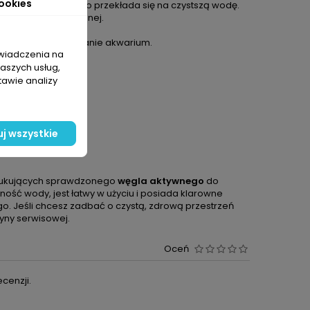
ookies
ów chemicznych, co przekłada się na czystszą wodę.
iej
, jak i słodkowodnej.
i wygodny montaż.
i
) ułatwiają utrzymanie akwarium.
świadczenia na
naszych usług,
tawie analizy
ywowych
j wszystkie
szukujących sprawdzonego
węgla aktywnego
do
ność wody, jest łatwy w użyciu i posiada klarowne
. Jeśli chcesz zadbać o czystą, zdrową przestrzeń
yny serwisowej.
Oceń
cenzji.