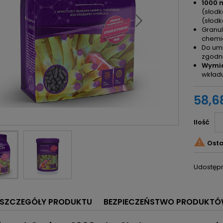
1000 
(słodk
(słod
Granu
chemi
Do umi
zgodn
Wymia
wkładu
58,68
Ilość

Osta
Udostępn
SZCZEGÓŁY PRODUKTU
BEZPIECZEŃSTWO PRODUKT