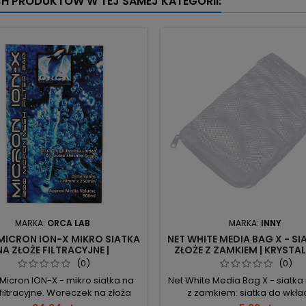
CH PRODUKTÓW W TEJ SAMEJ KATEGORII:
MARKA:
ORCA LAB
MARKA:
INNY
MICRON ION-X MIKRO SIATKA
NET WHITE MEDIA BAG X - SI
NA ZŁOŻE FILTRACYJNE |
ZŁOŻE Z ZAMKIEM | KRYSTA
KRYSTALICZNA WODA
WODA
(0)
(0)
icron ION-X - mikro siatka na
Net White Media Bag X - siatka
 filtracyjne. Woreczek na złoża
z zamkiem: siatka do wkł
z mikrosiatką i zamknięciem na
filtracyjnych, umożliwia kon