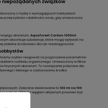
e niepożądanych związków
 stworzony z myślą o wymagających hobbystach
 przejrzystości i stabilności wody, gdy umieszczony
z Twojego akwarium,
Aquaforest Carbon 1000ml
ywowym absorbuje substancje, które mogą wpływać na
iej stabilne środowisko dla ryb i bezkręgowców.
 hobbystów
dy chcemy szybko reagować na pogorszenie parametrów
ktami rozkładu organicznego. Umieszczony w filtrze
ów fizycznych akwarium. To rozwiązanie polecane dla
tywnego i łatwego w zastosowaniu środka
 przepływowych. Zalecane dawkowanie to
100 ml na 100
kowodnym. Wkład z węglem aktywnym powinien być
i.