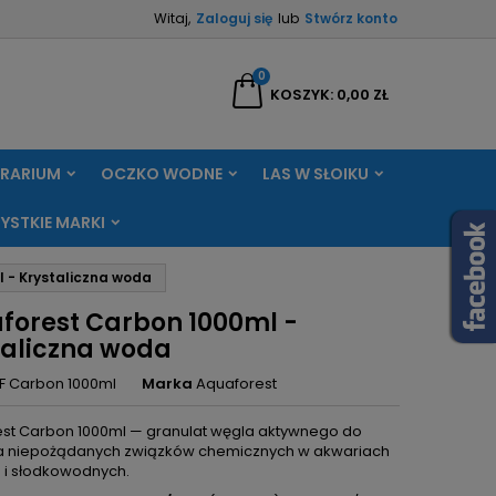
Witaj,
Zaloguj się
lub
Stwórz konto
×
×
×
0
aj
KOSZYK
0,00 ZŁ
RRARIUM
OCZKO WODNE
LAS W SŁOIKU
ę
YSTKIE MARKI
ń
 - Krystaliczna woda
forest Carbon 1000ml -
taliczna woda
F Carbon 1000ml
Marka
Aquaforest
st Carbon 1000ml — granulat węgla aktywnego do
a niepożądanych związków chemicznych w akwariach
 i słodkowodnych.