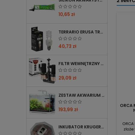
2 INNY
SILIKON AKWARYSTYCZNY 60 ML CZARNY
10,65 zł
TERRARIO ERUSA TROPICAL UVB 5.0 ŻARÓWKA SPIRALNA 13W - IDEALNA DO TROPIKALNYCH TERRARIÓW
40,73 zł
FILTR WEWNĘTRZNY GĄBKOWY KRUGER MEIER AEROTWIN BIO S Z BIOFILTRACJĄ
29,09 zł
ZESTAW AKWARIUM KRUGER MEIER SHRIMP!ONE PRO 50 25 L DLA KREWETEK
ORCA 
193,99 zł
ORCA M
INKUBATOR KRUGER MEIER PROLEXOR 60 NA 60 JAJ Z TERMOSTATEM
złoże
sypkie 