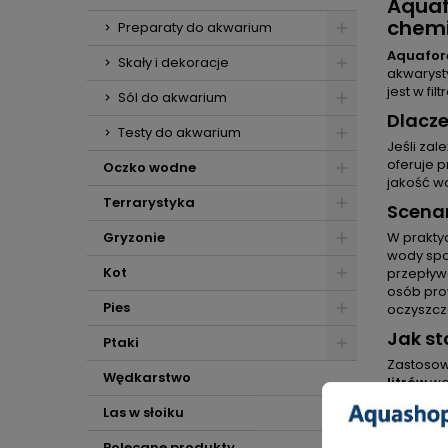
Aquaf
chemi
Preparaty do akwarium
Aquafor
Skały i dekoracje
akwarysty
jest w fi
Sól do akwarium
Dlacz
Testy do akwarium
Jeśli za
oferuje 
Oczko wodne
jakość wo
Terrarystyka
Scenar
Gryzonie
W prakt
wody spo
Kot
przepływ
osób pro
Pies
oczyszcz
Jak s
Ptaki
Zastosowa
Wędkarstwo
litrów
wo
wymieni
Las w słoiku
Korzyś
Polecane produkty