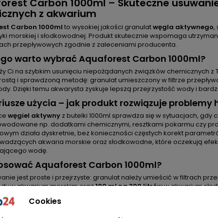
orest Carbon 1000ml – Skuteczne usuwani
cznych z akwarium
est Carbon 1000ml
to wysokiej jakości granulat
węgla aktywnego
,
ki morskiej i słodkowodnej. Produkt skutecznie wspomaga utrzymanie
ltrach przepływowych zgodnie z zaleceniami producenta.
ego warto wybrać Aquaforest Carbon 1000ml?
leży Ci na szybkim usunięciu niepożądanych związków chemicznych 
prostą i sprawdzoną metodę: granulat umieszczony w filtrze przepł
dy. Dzięki temu akwarysta zyskuje lepszą przejrzystość wody i bardz
iusze użycia – jak produkt rozwiązuje problemy
yce
węgiel aktywny
z butelki 1000ml sprawdza się w sytuacjach, g
wodowane np. dodatkami chemicznymi, resztkami pokarmu czy produ
owym działa dyskretnie, bez konieczności częstych korekt parametr
wadzących akwaria morskie oraz słodkowodne, które oczekują efek
ającego wodę.
tosować Aquaforest Carbon 1000ml?
nie jest proste i przejrzyste: granulat należy umieścić w filtrach
dy w akwarium morskim oraz
100 ml na 200 litrów
w akwarium słod
any maksymalnie co
8 tygodni
, aby zachować skuteczność absorpcj
Cookies
ci dla użytkownika