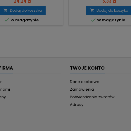
24,24 zł
5,33 zł
Oczko siatki 200 μm (0,2 mm) –
położenia złoża i szybkie wy
ala używać bardzo drobnych
wkładu. Oczko 2x2 mm – poz
Dodaj do koszyka
Dodaj do koszyka


w filtracyjnych (np. Organ‑Ex,
stosowanie bardzo drobn


W magazynie
W magazynie
ond Carbon, Rowa Carbon).
materiałów filtracyjnych. Wymi
ry 120 × 250 mm – pojemność
cm – kompaktowy rozmi
 dla kontrolowanej dawki złoża.
dopasowany do filtrów i su
ał: sztywny nylon – odporność
Pojemność ~1 l – mieści stan
na...
ilość złoża, ułatwia...
FIRMA
TWOJE KONTO
in
Dane osobowe
z nami
Zamówienia
ony
Potwierdzenia zwrotów
Adresy