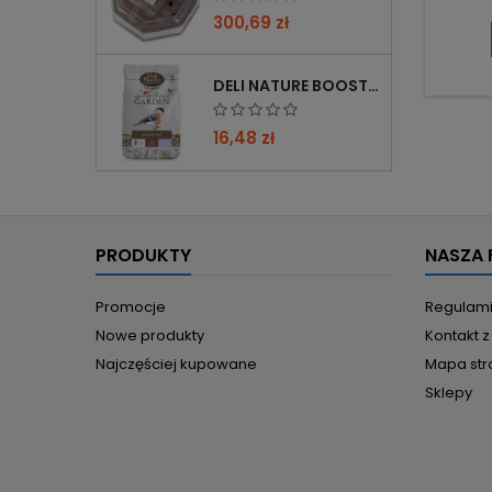
rzep. 
300,69 zł
pozw
wkładó
Diam
DELI NATURE BOOSTER MIX 850G - PRZYCIĄGA PTAKI ZIMĄ, BOGATY W WITAMINY
Wymia
500 ml
Materi
16,48 zł
PRODUKTY
NASZA 
Promocje
Regulam
Nowe produkty
Kontakt 
Najczęściej kupowane
Mapa str
Sklepy