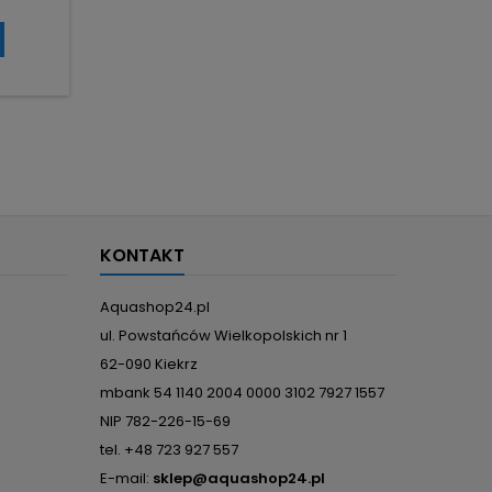
jęcie
wala na
ych
ary 15×20
ar
mpów.
dardową
KONTAKT
Aquashop24.pl
ul. Powstańców Wielkopolskich nr 1
62-090 Kiekrz
mbank 54 1140 2004 0000 3102 7927 1557
NIP 782-226-15-69
tel. +48 723 927 557
E-mail:
sklep@aquashop24.pl