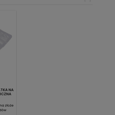
<
>
ATKA NA
LICZNA
 na złoże
adów
trolę