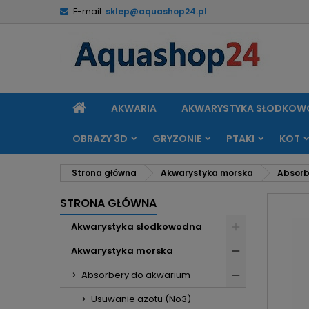
E-mail:
sklep@aquashop24.pl
M
U
Z
add_circle_outline
Mu
Na
STRONA
AKWARIA
AKWARYSTYKA SŁODKO
GŁÓWNA
OBRAZY 3D
GRYZONIE
PTAKI
KOT
Strona główna
Akwarystyka morska
Absorb
STRONA GŁÓWNA
Akwarystyka słodkowodna
Akwarystyka morska
Absorbery do akwarium
Usuwanie azotu (No3)