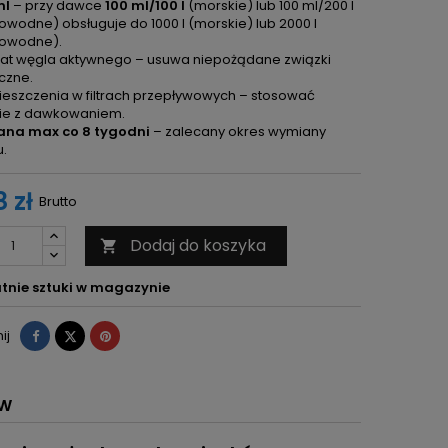
ml
– przy dawce
100 ml/100 l
(morskie) lub 100 ml/200 l
owodne) obsługuje do 1000 l (morskie) lub 2000 l
kowodne).
lat węgla aktywnego – usuwa niepożądane związki
czne.
eszczenia w filtrach przepływowych – stosować
ie z dawkowaniem.
na max co 8 tygodni
– zalecany okres wymiany
.
 zł
Brutto
Dodaj do koszyka

tnie sztuki w magazynie
Udostępnij
Tweetuj
Pinterest
ij
ÓW