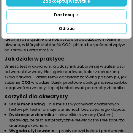
Zaakceptuj wszystkie
Dlaczego warto wybrać JBL Test PRO
CO2/PH?
Dostosuj
Ten niewielki, dyskretny test został zaprojektowany z myślą o
wygodzie i długotrwałym użytkowaniu. Zamiast częstego
Odrzuć
pobierania próbek i ręcznego mierzenia pH, wystarczy
okresowo odczytywać kolor testu i porównywać go ze skalą. To
idealne rozwiązanie dla hobbystów prowadzących roślinne
akwaria, w których stabilność CO2 i pH ma bezpośredni wpływ
na zdrowie i wzrost roślin.
Jak działa w praktyce
Umieść test w akwarium, a odczynnik zabarwi się w zależności
od warunków wody. Następnie porównaj kolor z dołączoną
skalą barwną — dzięki temu odczytasz zarówno poziom
pH
, jak i
stężenie
CO2
w wodzie. Dzięki prostocie obsługi możesz szybko
reagować na zmiany i lepiej kontrolować parametry zbiornika.
Korzyści dla akwarysty
Stały monitoring
– nie musisz wykonywać codziennych
testów pH, test informuje o zmianach bez zbędnego kłopotu.
Dyskrecja w zbiorniku
– niewielkie rozmiary (3x4cm)
sprawiają, że test jest praktycznie niewidoczny i nie zaburza
aranżacji akwarium.
Wygoda użytkowania
– prosty odczyt koloru i porównanie