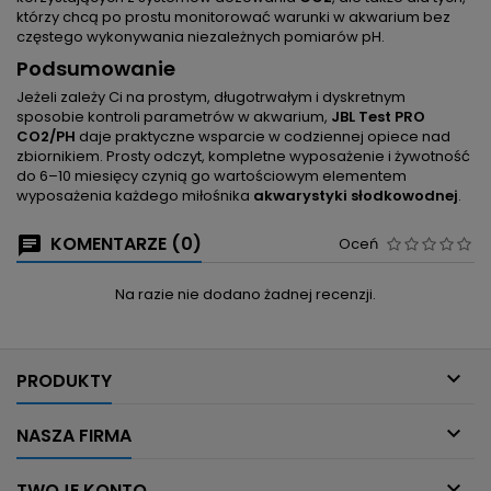
którzy chcą po prostu monitorować warunki w akwarium bez
częstego wykonywania niezależnych pomiarów pH.
Podsumowanie
Jeżeli zależy Ci na prostym, długotrwałym i dyskretnym
sposobie kontroli parametrów w akwarium,
JBL Test PRO
CO2/PH
daje praktyczne wsparcie w codziennej opiece nad
zbiornikiem. Prosty odczyt, kompletne wyposażenie i żywotność
do 6–10 miesięcy czynią go wartościowym elementem
wyposażenia każdego miłośnika
akwarystyki słodkowodnej
.
KOMENTARZE (0)
Oceń
Na razie nie dodano żadnej recenzji.

PRODUKTY

NASZA FIRMA

TWOJE KONTO