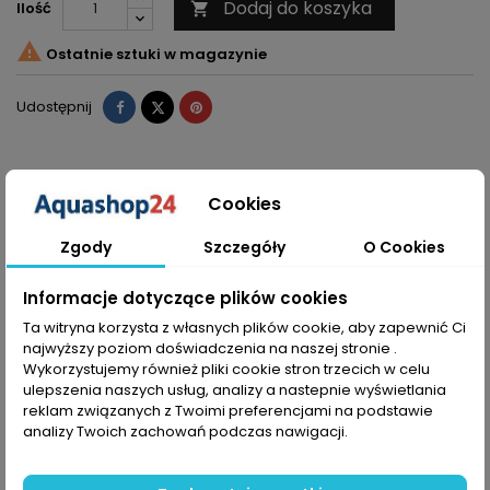
Dodaj do koszyka
Ilość


Ostatnie sztuki w magazynie
Udostępnij
Tweetuj
Pinterest
Udostępnij
OPIS
SZCZEGÓŁY PRODUKTU
Cookies
BEZPIECZEŃSTWO PRODUKTÓW
Zgody
Szczegóły
O Cookies
JBL Test PRO CO2/PH – Precyzyjny
Informacje dotyczące plików cookies
monitoring CO2 i pH dla wymagających
akwarystów
Ta witryna korzysta z własnych plików cookie, aby zapewnić Ci
najwyższy poziom doświadczenia na naszej stronie .
JBL Test PRO CO2/PH to praktyczne rozwiązanie dla osób
Wykorzystujemy również pliki cookie stron trzecich w celu
zajmujących się
akwarystyką słodkowodną
, które chcą mieć
ulepszenia naszych usług, analizy a nastepnie wyświetlania
stałą kontrolę nad poziomem
CO2 do akwarium
i
reklam związanych z Twoimi preferencjami na podstawie
parametrami pH bez ciągłego wykonywania kolejnych testów.
analizy Twoich zachowań podczas nawigacji.
Test umieszczany bezpośrednio w zbiorniku informuje o
aktualnym stanie wody poprzez porównanie zabarwienia z
dołączoną skalą barwną.