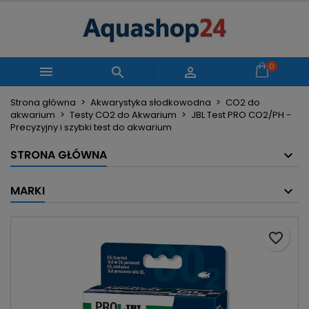
×
×
×
Moje listy życzeń
Utwórz listę życzeń
Zaloguj się
Utwórz nową listę
add_circle_outline
Musisz być zalogowany by zapisać produkty na
0
Nazwa listy życzeń



swojej liście życzeń.
Strona główna
Akwarystyka słodkowodna
CO2 do
akwarium
Testy CO2 do Akwarium
JBL Test PRO CO2/PH -
Anuluj
Zaloguj się
Precyzyjny i szybki test do akwarium
Anuluj
Utwórz listę życzeń
STRONA GŁÓWNA
MARKI
favorite_border