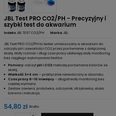
JBL Test PRO CO2/PH - Precyzyjny i
szybki test do akwarium
Indeks
JBL TEST CO2/PH
Marka
JBL
JBL Test PRO CO2/PH to tester umieszczany w akwarium do
odczytu pH i zawartości CO2 przez porównanie z dołączoną
skalą. Mały rozmiar i długi czas pracy ułatwiają stały monitoring
bez ciągłego wykonywania testów.
Pomiary:
odczyt
pH i CO2
metodą porównania kolorów ze
skalą.
Wielkość 3×4 cm
– praktycznie niewidoczny w zbiorniku.
Czas pracy 6–10 miesięcy
– długotrwały monitoring bez
częstej wymiany.
Zestaw zawiera: probówka, odczynnik, strzykawka, skala
barwna i instrukcja.
54,80 zł
Brutto