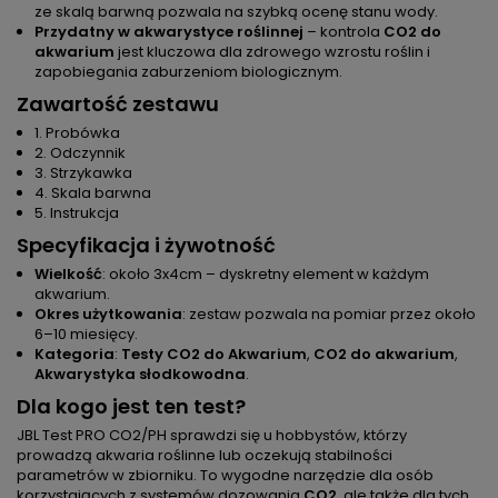
ze skalą barwną pozwala na szybką ocenę stanu wody.
Przydatny w akwarystyce roślinnej
– kontrola
CO2 do
akwarium
jest kluczowa dla zdrowego wzrostu roślin i
zapobiegania zaburzeniom biologicznym.
Zawartość zestawu
1. Probówka
2. Odczynnik
3. Strzykawka
4. Skala barwna
5. Instrukcja
Specyfikacja i żywotność
Wielkość
: około 3x4cm – dyskretny element w każdym
akwarium.
Okres użytkowania
: zestaw pozwala na pomiar przez około
6–10 miesięcy.
Kategoria
:
Testy CO2 do Akwarium
,
CO2 do akwarium
,
Akwarystyka słodkowodna
.
Dla kogo jest ten test?
JBL Test PRO CO2/PH sprawdzi się u hobbystów, którzy
prowadzą akwaria roślinne lub oczekują stabilności
parametrów w zbiorniku. To wygodne narzędzie dla osób
korzystających z systemów dozowania
CO2
, ale także dla tych,