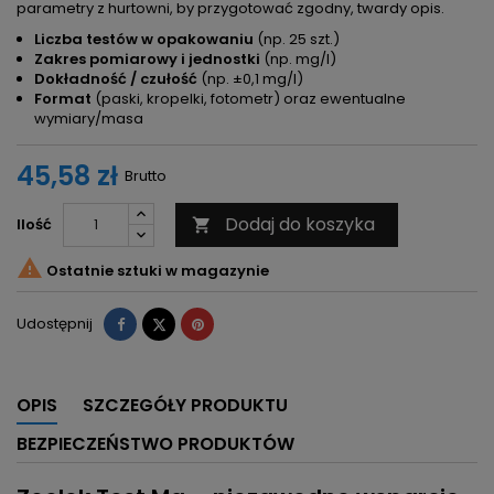
parametry z hurtowni, by przygotować zgodny, twardy opis.
Liczba testów w opakowaniu
(np. 25 szt.)
Zakres pomiarowy i jednostki
(np. mg/l)
Dokładność / czułość
(np. ±0,1 mg/l)
Format
(paski, kropelki, fotometr) oraz ewentualne
wymiary/masa
45,58 zł
Brutto
Dodaj do koszyka
Ilość


Ostatnie sztuki w magazynie
Udostępnij
Tweetuj
Pinterest
Udostępnij
OPIS
SZCZEGÓŁY PRODUKTU
BEZPIECZEŃSTWO PRODUKTÓW