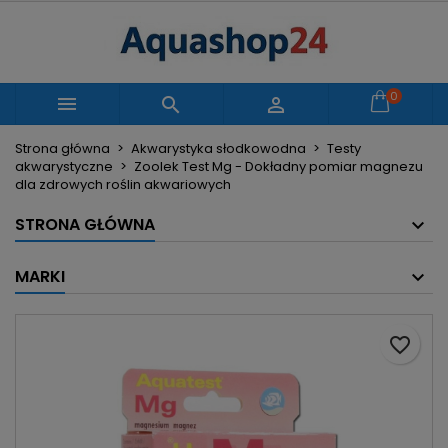
×
×
×
Moje listy życzeń
Utwórz listę życzeń
Zaloguj się
Utwórz nową listę
add_circle_outline
Musisz być zalogowany by zapisać produkty na
0
Nazwa listy życzeń



swojej liście życzeń.
Strona główna
Akwarystyka słodkowodna
Testy
akwarystyczne
Zoolek Test Mg - Dokładny pomiar magnezu
Anuluj
Zaloguj się
dla zdrowych roślin akwariowych
Anuluj
Utwórz listę życzeń
STRONA GŁÓWNA
MARKI
favorite_border