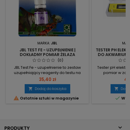
MARKA:
JBL
MAR
JBL TEST FE - UZUPEŁNIENIE |
TESTER PH ELEKT
DOKŁADNY POMIAR ŻELAZA
DO AKWARIUM
(0)
JBL Test Fe - uzupełnienie to zestaw
Tester pH elektro
uzupełniający reagenty do testu na
pomiar w zakr
żelazo firmy JBL. Pozwala wymienić
dokładnością 0.1 p
35,40 zł
48
zużywające się odczynniki bez
pełna skala pomia
konieczności kupowania całego testu.
– precyzyjne od
Dodaj do koszyka
Doda


Reagenty i odczynniki – dostarczone
kontroli. ATC 0


Ostatnie sztuki w magazynie
W m
materiały eksploatacyjne do testu Fe.
kompensacja 
Brak potrzeby zakupu kompletnego
prawidłowych wyni
zestawu – nie kupujesz fiolki ani
wymiary 152×30
strzykawki, tylko potrzebne...
zakres pracy 0–

PRODUKTY