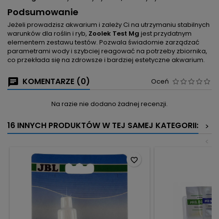
Podsumowanie
Jeżeli prowadzisz akwarium i zależy Ci na utrzymaniu stabilnych
warunków dla roślin i ryb,
Zoolek Test Mg
jest przydatnym
elementem zestawu testów. Pozwala świadomie zarządzać
parametrami wody i szybciej reagować na potrzeby zbiornika,
co przekłada się na zdrowsze i bardziej estetyczne akwarium.
KOMENTARZE (0)
Oceń
Na razie nie dodano żadnej recenzji.
16 INNYCH PRODUKTÓW W TEJ SAMEJ KATEGORII:
>
<
favorite_border