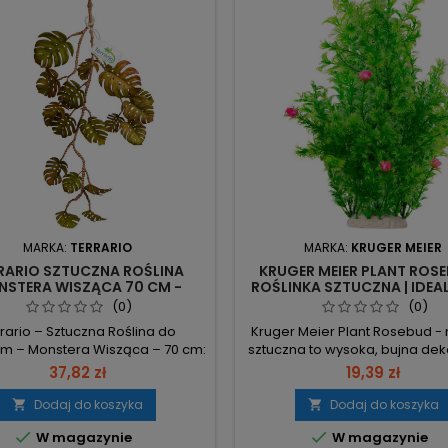
MARKA:
TERRARIO
MARKA:
KRUGER MEIER
RARIO SZTUCZNA ROŚLINA
KRUGER MEIER PLANT ROSE
STERA WISZĄCA 70 CM -
ROŚLINKA SZTUCZNA | IDEA
A DEKORACJA DO TERRARIUM
AKWARIUM
(0)
(0)
rario – Sztuczna Roślina do
Kruger Meier Plant Rosebud - 
um – Monstera Wisząca – 70 cm:
sztuczna to wysoka, bujna dek
styczna dekoracja inspirowana
długimi, elastycznymi łody
37,82 zł
19,39 zł
i monstery, łatwa w montażu i
gotowa do użycia i odporna n
czna dla zwierząt. Maksymalne
oraz wysokie temperatury. M
Dodaj do koszyka
Dodaj do koszyka


ary 50×7×70 cm – precyzyjne
drobnych, jasnozielonych igi


W magazynie
W magazynie
ary ułatwiają dopasowanie w
zwartych kępach – gęsta str