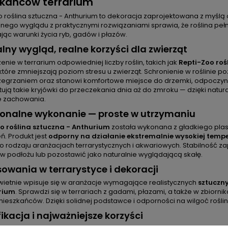
kańców terrarium
 roślina sztuczna - Anthurium to dekoracja zaprojektowana z myślą 
znego wyglądu z praktycznymi rozwiązaniami sprawia, że roślina pełn
ąc warunki życia ryb, gadów i płazów.
lny wygląd, realne korzyści dla zwierząt
nie w terrarium odpowiedniej liczby roślin, takich jak
Repti-Zoo roś
 które zmniejszają poziom stresu u zwierząt. Schronienie w roślinie p
zegrzaniem oraz stanowi komfortowe miejsce do drzemki, odpoczynku
ują takie kryjówki do przeczekania dnia aż do zmroku — dzięki natur
 zachowania.
onalne wykonanie — proste w utrzymaniu
o roślina sztuczna - Anthurium
została wykonana z gładkiego plast
ń. Produkt jest
odporny na działanie ekstremalnie wysokiej temp
o rodzaju aranżacjach terrarystycznych i akwariowych. Stabilność z
w podłożu lub pozostawić jako naturalnie wyglądającą skałę.
owania w terrarystyce i dekoracji
świetnie wpisuje się w aranżacje wymagające realistycznych
sztuczny
rium
. Sprawdzi się w terrariach z gadami, płazami, a także w zbiorn
mieszkańców. Dzięki solidnej podstawce i odporności na wilgoć rośl
ikacja i najważniejsze korzyści