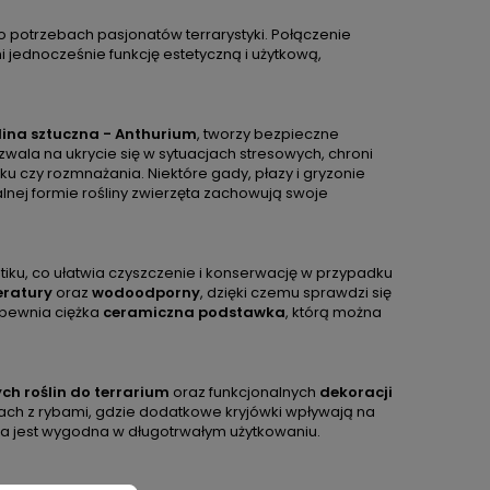
o potrzebach pasjonatów terrarystyki. Połączenie
i jednocześnie funkcję estetyczną i użytkową,
lina sztuczna - Anthurium
, tworzy bezpieczne
ozwala na ukrycie się w sytuacjach stresowych, chroni
 czy rozmnażania. Niektóre gady, płazy i gryzonie
alnej formie rośliny zwierzęta zachowują swoje
iku, co ułatwia czyszczenie i konserwację w przypadku
eratury
oraz
wodoodporny
, dzięki czemu sprawdzi się
apewnia ciężka
ceramiczna podstawka
, którą można
ch roślin do terrarium
oraz funkcjonalnych
dekoracji
ikach z rybami, gdzie dodatkowe kryjówki wpływają na
ina jest wygodna w długotrwałym użytkowaniu.