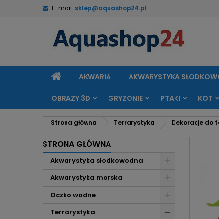
E-mail:
sklep@aquashop24.pl
M
U
Z
add_circle_outline
Mu
Na
STRONA
AKWARIA
AKWARYSTYKA SŁODKO
GŁÓWNA
OBRAZY 3D
GRYZONIE
PTAKI
KOT
Strona główna
Terrarystyka
Dekoracje do t
STRONA GŁÓWNA
Akwarystyka słodkowodna
Akwarystyka morska
Oczko wodne
Terrarystyka