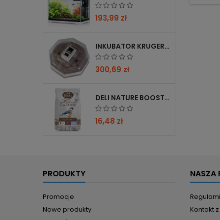
ter
re
193,99 zł
optyma
INKUBATOR KRUGER MEIER PROLEXOR 60 NA 60 JAJ Z TERMOSTATEM
300,69 zł
DELI NATURE BOOSTER MIX 850G - PRZYCIĄGA PTAKI ZIMĄ, BOGATY W WITAMINY
16,48 zł
PRODUKTY
NASZA 
Promocje
Regulam
Nowe produkty
Kontakt 