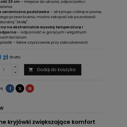
ość 33 cm
– miejsce do ukrycia, odpoczynku i
ażania.
a ceramiczna podstawka
– utrzymuje roślinę w pionie,
iega przewróceniu; można zakopać lub pozostawić
aturalną "skałę".
na na ekstremalnie wysoką temperaturę i
odporna
– odporność w gorących i wilgotnych
ach terrarium.
 plastik – łatwe czyszczenie przy zabrudzeniach.
 zł
Brutto
Dodaj do koszyka

Udostępnij
Tweetuj
Pinterest
ij
ÓW
ne kryjówki zwiększające komfort