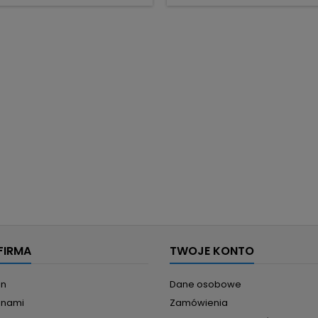
rarium. Elastyczne gałęzie –
tworząca naturalne tło. Sub
gulacja i modelowanie dla
różowe kwiatki między liść
lnego ułożenia. Nietoksyczne
kolorystyczny akcent korzystny
tworzywa – materiały...
FIRMA
TWOJE KONTO
in
Dane osobowe
z nami
Zamówienia