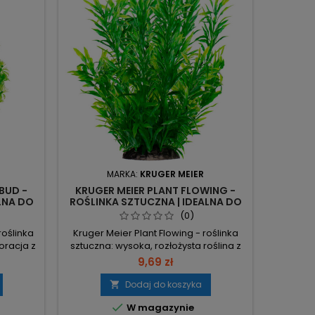
MARKA:
KRUGER MEIER
BUD -
KRUGER MEIER PLANT FLOWING -
REPTI
LNA DO
ROŚLINKA SZTUCZNA | IDEALNA DO
ALTE
AKWARIUM
I
(0)
roślinka
Kruger Meier Plant Flowing - roślinka
Rep
oracja z
sztuczna: wysoka, rozłożysta roślina z
Alterna
gami,
giętkimi łodygami i liśćmi na całej
wygląd
9,69 zł
a wilgoć
długości, reagującymi na ruch wody.
tworzą
iliony
Budowa: wiele giętkich łodyg z wąskimi
płazów
Dodaj do koszyka

ełek w
liśćmi – subtelny, falujący efekt i gęsty
odpor

W magazynie
uktura
wygląd w akwarium. Ruch: łodygi
temperat