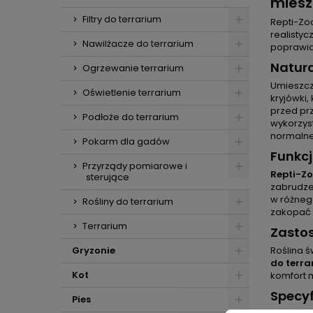
miesz
Filtry do terrarium
Repti-Zoo
realistyc
Nawilżacze do terrarium
poprawiaj
Natura
Ogrzewanie terrarium
Umieszcze
Oświetlenie terrarium
kryjówki,
przed pr
Podłoże do terrarium
wykorzyst
normalne
Pokarm dla gadów
Funkcj
Przyrządy pomiarowe i
Repti-Zo
sterujące
zabrudze
w różneg
Rośliny do terrarium
zakopać 
Terrarium
Zastos
Gryzonie
Roślina 
do terra
Kot
komfort 
Specyf
Pies