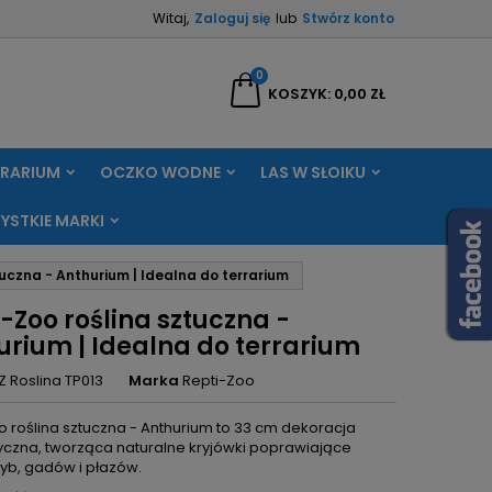
Witaj,
Zaloguj się
lub
Stwórz konto
×
×
×
0
aj
KOSZYK
0,00 ZŁ
RRARIUM
OCZKO WODNE
LAS W SŁOIKU
ę
YSTKIE MARKI
ń
tuczna - Anthurium | Idealna do terrarium
-Zoo roślina sztuczna -
urium | Idealna do terrarium
Z Roslina TP013
Marka
Repti-Zoo
o roślina sztuczna - Anthurium to 33 cm dekoracja
tyczna, tworząca naturalne kryjówki poprawiające
ryb, gadów i płazów.