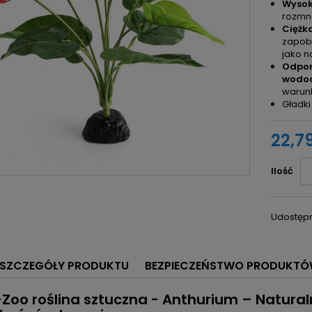
Wysok
rozmn
Ciężk
zapob
jako n
Odpor
wodo
warunk
Gładki
22,79
Ilość
Udostępn
SZCZEGÓŁY PRODUKTU
BEZPIECZEŃSTWO PRODUKT
-Zoo roślina sztuczna - Anthurium – Natural