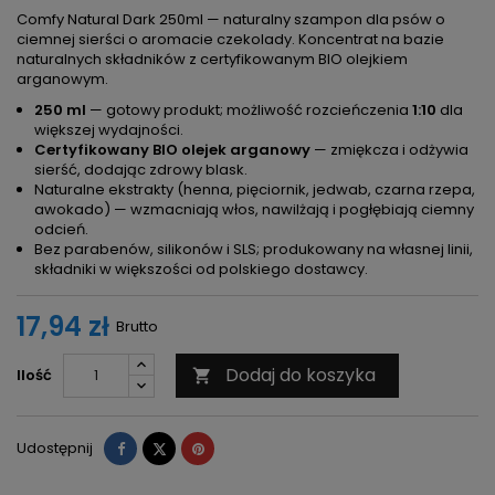
Comfy Natural Dark 250ml — naturalny szampon dla psów o
ciemnej sierści o aromacie czekolady. Koncentrat na bazie
naturalnych składników z certyfikowanym BIO olejkiem
arganowym.
250 ml
— gotowy produkt; możliwość rozcieńczenia
1:10
dla
większej wydajności.
Certyfikowany BIO olejek arganowy
— zmiękcza i odżywia
sierść, dodając zdrowy blask.
Naturalne ekstrakty (henna, pięciornik, jedwab, czarna rzepa,
awokado) — wzmacniają włos, nawilżają i pogłębiają ciemny
odcień.
Bez parabenów, silikonów i SLS; produkowany na własnej linii,
składniki w większości od polskiego dostawcy.
17,94 zł
Brutto
Dodaj do koszyka
Ilość

Udostępnij
Tweetuj
Pinterest
Udostępnij