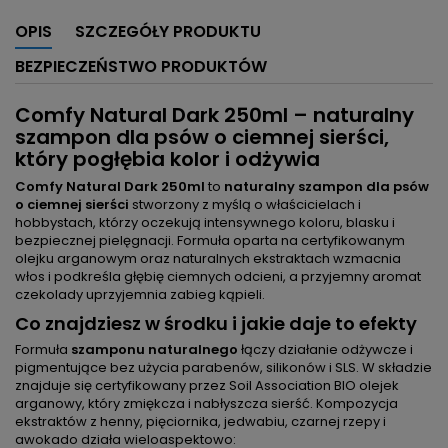
OPIS
SZCZEGÓŁY PRODUKTU
BEZPIECZEŃSTWO PRODUKTÓW
Comfy Natural Dark 250ml – naturalny
szampon dla psów o ciemnej sierści,
który pogłębia kolor i odżywia
Comfy Natural Dark 250ml
to
naturalny szampon dla psów
o ciemnej sierści
stworzony z myślą o właścicielach i
hobbystach, którzy oczekują intensywnego koloru, blasku i
bezpiecznej pielęgnacji. Formuła oparta na certyfikowanym
olejku arganowym oraz naturalnych ekstraktach wzmacnia
włos i podkreśla głębię ciemnych odcieni, a przyjemny aromat
czekolady uprzyjemnia zabieg kąpieli.
Co znajdziesz w środku i jakie daje to efekty
Formuła
szamponu naturalnego
łączy działanie odżywcze i
pigmentujące bez użycia parabenów, silikonów i SLS. W składzie
znajduje się certyfikowany przez Soil Association BIO olejek
arganowy, który zmiękcza i nabłyszcza sierść. Kompozycja
ekstraktów z henny, pięciornika, jedwabiu, czarnej rzepy i
awokado działa wieloaspektowo: