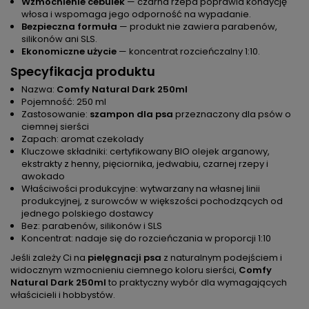
Wzmocnienie cebulek
— czarna rzepa poprawia kondycję
włosa i wspomaga jego odporność na wypadanie.
Bezpieczna formuła
— produkt nie zawiera parabenów,
silikonów ani SLS.
Ekonomiczne użycie
— koncentrat rozcieńczalny 1:10.
Specyfikacja produktu
Nazwa:
Comfy Natural Dark 250ml
Pojemność: 250 ml
Zastosowanie:
szampon dla psa
przeznaczony dla psów o
ciemnej sierści
Zapach: aromat czekolady
Kluczowe składniki: certyfikowany BIO olejek arganowy,
ekstrakty z henny, pięciornika, jedwabiu, czarnej rzepy i
awokado
Właściwości produkcyjne: wytwarzany na własnej linii
produkcyjnej, z surowców w większości pochodzących od
jednego polskiego dostawcy
Bez: parabenów, silikonów i SLS
Koncentrat: nadaje się do rozcieńczania w proporcji 1:10
Jeśli zależy Ci na
pielęgnacji psa
z naturalnym podejściem i
widocznym wzmocnieniu ciemnego koloru sierści,
Comfy
Natural Dark 250ml
to praktyczny wybór dla wymagających
właścicieli i hobbystów.