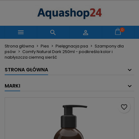
×
×
×
Moje listy życzeń
Utwórz listę życzeń
Zaloguj się
Utwórz nową listę
add_circle_outline
Musisz być zalogowany by zapisać produkty na
0
Nazwa listy życzeń



swojej liście życzeń.
Strona główna
Pies
Pielęgnacja psa
Szampony dla
psów
Comfy Natural Dark 250ml - podkreśla kolor i
Anuluj
Zaloguj się
nabłyszcza ciemną sierść
Anuluj
Utwórz listę życzeń
STRONA GŁÓWNA
MARKI
favorite_border