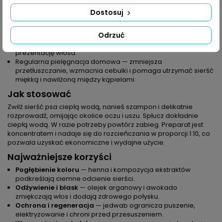
Po spacerze w deszczu i błocie — produkt usuwa
Dostosuj
zanieczyszczenia, jednocześnie nie wysuszając sierści,
pozostawiając przyjemny zapach czekolady.
Odrzuć
Przy przygotowaniach do wystawy — pogłębia naturalny
odcień i dodaje zdrowego blasku, ułatwiając modelowanie i
prezentację włosa.
Regularna pielęgnacja domowa — zmniejsza
przetłuszczanie, wzmacnia cebulki i pomaga utrzymać sierść
miękką i nawilżoną między kąpielami.
Jak stosować
Zwilż sierść psa ciepłą wodą, nanieś szampon i delikatnie
rozprowadź, omijając okolice oczu i uszu. Spłucz dokładnie
ciepłą wodą. W razie potrzeby powtórz zabieg. Preparat jest
koncentratem i nadaje się do rozcieńczania w proporcji 1:10, co
pozwala uzyskać ekonomiczne i wydajne użycie.
Najważniejsze korzyści
Pogłębienie koloru
— henna i kompozycja ekstraktów
podkreślają ciemne odcienie sierści.
Odżywienie i blask
— olejek arganowy i awokado
zmiękczają włos i dodają zdrowego połysku.
Ochrona i regeneracja
— jedwab ogranicza puszenie,
elektryzowanie i chroni przed przesuszeniem.