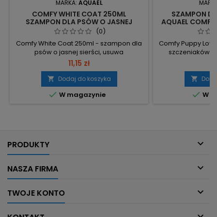
MARKA:
AQUAEL
MARK
COMFY WHITE COAT 250ML
SZAMPON DL
SZAMPON DLA PSÓW O JASNEJ
AQUAEL COMFY 
SIERŚCI - PRZYWRACA BIAŁY BLASK
(0)
Comfy White Coat 250ml - szampon dla
Comfy Puppy Love
psów o jasnej sierści, usuwa
szczeniaków o 
zanieczyszczenia, pogłębia kolor i
ekstraktem z ow
11,15 zł
11
poprawia wygląd futra. Pojemność 250
przeznaczony d
ml – ilość odpowiednia do regularnej
atopowej. Objęto
Dodaj do koszyka
Doda


pielęgnacji. Przeznaczenie: psy
opakowanie do


W magazynie
W m
jasnowłose – podkreśla i pogłębia
szczeniąt. Ekstr
biały/jasny odcień sierści. Ekstrakt z
mleka – składnik
rumianku – naturalny składnik, delikatny
dla skóry wrażliwej
zapach, działa wzmacniająco i...
wzmacnia

PRODUKTY

NASZA FIRMA

TWOJE KONTO
