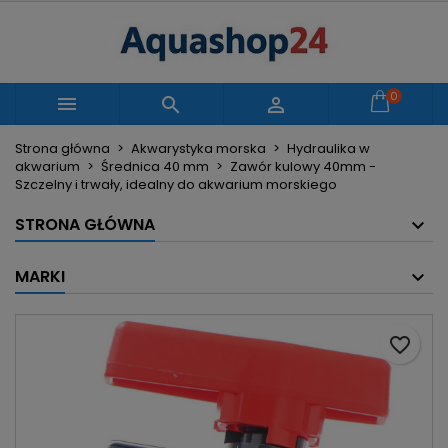
×
×
×
Moje listy życzeń
Utwórz listę życzeń
Zaloguj się
Utwórz nową listę
add_circle_outline
Musisz być zalogowany by zapisać produkty na
0
Nazwa listy życzeń



swojej liście życzeń.
Strona główna
Akwarystyka morska
Hydraulika w
akwarium
Średnica 40 mm
Zawór kulowy 40mm -
Anuluj
Zaloguj się
Szczelny i trwały, idealny do akwarium morskiego
Anuluj
Utwórz listę życzeń
STRONA GŁÓWNA
MARKI
favorite_border