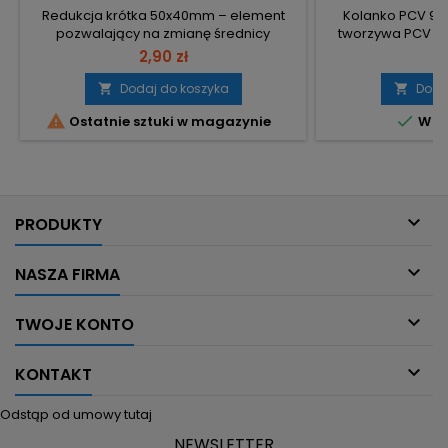
Redukcja krótka 50x40mm – element
Kolanko PCV 90
pozwalający na zmianę średnicy
tworzywa PCV pr
instalacji z 50 na 40 mm. Średnica:
średnicy 40 
2,90 zł
8
50→40 mm – bezpośrednia redukcja
połączenie p
średnicy instalacji. Typ: redukcja krótka –
Średnica: 40 mm 
Dodaj do koszyka
Doda


zmiana średnicy na krótkim odcinku.
nominalnych 40 mm


Ostatnie sztuki w magazynie
W m
Zastosowanie: łączenie instalacji lub
pod kątem prost
przewodów o średnicach 50 mm i 40
instalacji. Mat
mm.
kompatybilny

PRODUKTY

NASZA FIRMA

TWOJE KONTO

KONTAKT
Odstąp od umowy tutaj
NEWSLETTER