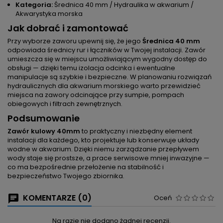
Kategoria:
Średnica 40 mm / Hydraulika w akwarium /
Akwarystyka morska
Jak dobrać i zamontować
Przy wyborze zaworu upewnij się, że jego
Średnica 40 mm
odpowiada średnicy rur i łączników w Twojej instalacji. Zawór
umieszcza się w miejscu umożliwiającym wygodny dostęp do
obsługi — dzięki temu izolacja odcinka i ewentualne
manipulacje są szybkie i bezpieczne. W planowaniu rozwiązań
hydraulicznych dla akwarium morskiego warto przewidzieć
miejsca na zawory odcinające przy sumpie, pompach
obiegowych i filtrach zewnętrznych.
Podsumowanie
Zawór kulowy 40mm
to praktyczny i niezbędny element
instalacji dla każdego, kto projektuje lub konserwuje układy
wodne w akwarium. Dzięki niemu zarządzanie przepływem
wody staje się prostsze, a prace serwisowe mniej inwazyjne —
co ma bezpośrednie przełożenie na stabilność i
bezpieczeństwo Twojego zbiornika.
KOMENTARZE (0)
Oceń
Na razie nie dodano żadnej recenzji.