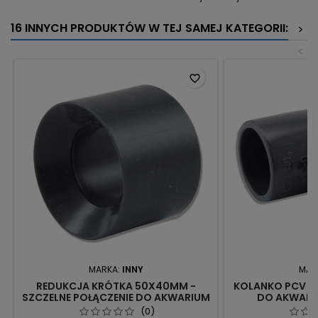
16 INNYCH PRODUKTÓW W TEJ SAMEJ KATEGORII:
>
<
favorite_border
MARKA:
INNY
MAR
REDUKCJA KRÓTKA 50X40MM -
KOLANKO PCV 90
SZCZELNE POŁĄCZENIE DO AKWARIUM
DO AKWARI
MORSKIEGO
(0)