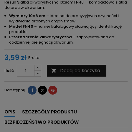
Resun Siatka akwarystyczna 10x8cm FN40 — kompaktowa siatka
do prac w akwarium.
Wymiary 10×8 cm
– idealna do precyzyjnych czynności i
wyławiania drobnych organizmów.
Model FN40
– numer katalogowy ułatwiający identyfikację
produktu.
Przeznaczenie: akwarystyczna
– zaprojektowana do
codziennej pielęgnacji akwarium.
3,59 zł
Brutto
Dodaj do koszyka
Ilość

Udostępnij
Tweetuj
Pinterest
Udostępnij
OPIS
SZCZEGÓŁY PRODUKTU
BEZPIECZEŃSTWO PRODUKTÓW