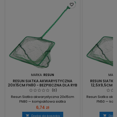
favorite_border
MARKA:
RESUN
MARK
RESUN SIATKA AKWARYSTYCZNA
RESUN SIATK
20X15CM FN80 - BEZPIECZNA DLA RYB
12,5X9,5CM F
DELIKATNEGO
(0)
Resun Siatka akwarystyczna 20x15cm
Resun Siatka akw
FN80 — kompaktowa siatka
FN50 — kom
akwarystyczna zaprojektowana do
akwarystyczna 
6,74 zł
4,
użytku w akwariach. Wymiary 20×15 cm –
akwarium. Mo
kompaktowy rozmiar umożliwia
identyfikację pr
Dodaj do koszyka
Doda

