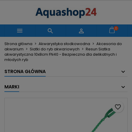
×
×
×
Moje listy życzeń
Utwórz listę życzeń
Zaloguj się
Utwórz nową listę
add_circle_outline
Musisz być zalogowany by zapisać produkty na
0
Nazwa listy życzeń



swojej liście życzeń.
Strona główna
Akwarystyka słodkowodna
Akcesoria do
akwarium
Siatki do ryb akwariowych
Resun Siatka
Anuluj
Zaloguj się
akwarystyczna 10x8cm FN40 - Bezpieczna dla delikatnych i
Anuluj
Utwórz listę życzeń
młodych ryb
STRONA GŁÓWNA
MARKI
favorite_border