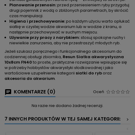
Planowanie przenosin:
przed przeniesieniem ryby przygotuj
drugi pojemnik z wodą o zbliżonych parametrach, by skrócić
czas manipulacji.
Higiena i przechowywanie:
po każdym użyciu warto opłukać
siatkę w czystej wodzie akwarium lub w wodzie z kranu, a
następnie przechowywać w suchym miejscu.
Używanie przy pracy z narybkiem:
stosuj spokojne ruchy i
niewielkie zanurzenia, aby nie przestraszyć młodych ryb.
Jeżeli szukasz poręcznego i funkcjonalnego akcesorium do
codziennej obsługi zbiornika,
Resun Siatka akwarystyczna
10x8cm FN40
to proste, praktyczne rozwiązanie wpisujące się
w potrzeby hobbystów akwarystyki słodkowodnej i jako
wartościowe uzupełnienie kategorii
siatki do ryb
oraz
akcesoria do akwarium
.
KOMENTARZE (0)
Oceń
Na razie nie dodano żadnej recenzji.
7 INNYCH PRODUKTÓW W TEJ SAMEJ KATEGORII:
>
<