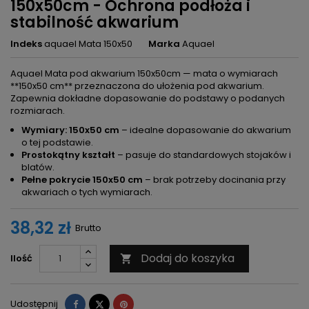
150x50cm - Ochrona podłoża i
stabilność akwarium
Indeks
aquael Mata 150x50
Marka
Aquael
Aquael Mata pod akwarium 150x50cm — mata o wymiarach
**150x50 cm** przeznaczona do ułożenia pod akwarium.
Zapewnia dokładne dopasowanie do podstawy o podanych
rozmiarach.
Wymiary: 150x50 cm
– idealne dopasowanie do akwarium
o tej podstawie.
Prostokątny kształt
– pasuje do standardowych stojaków i
blatów.
Pełne pokrycie 150x50 cm
– brak potrzeby docinania przy
akwariach o tych wymiarach.
38,32 zł
Brutto
Dodaj do koszyka
Ilość

Udostępnij
Tweetuj
Pinterest
Udostępnij