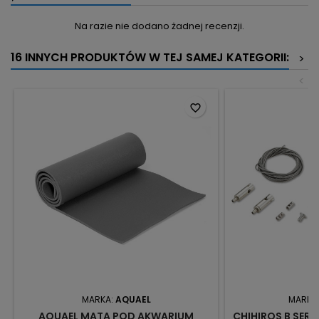
Na razie nie dodano żadnej recenzji.
16 INNYCH PRODUKTÓW W TEJ SAMEJ KATEGORII:
>
<
favorite_border
MARKA:
AQUAEL
MARKA
AQUAEL MATA POD AKWARIUM
CHIHIROS B SERI