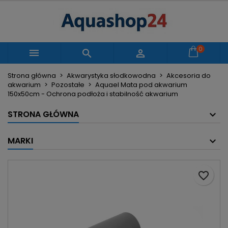
×
×
×
Moje listy życzeń
Utwórz listę życzeń
Zaloguj się
Utwórz nową listę
add_circle_outline
Musisz być zalogowany by zapisać produkty na
0
Nazwa listy życzeń



swojej liście życzeń.
Strona główna
Akwarystyka słodkowodna
Akcesoria do
akwarium
Pozostałe
Aquael Mata pod akwarium
Anuluj
Zaloguj się
150x50cm - Ochrona podłoża i stabilność akwarium
Anuluj
Utwórz listę życzeń
STRONA GŁÓWNA
MARKI
favorite_border