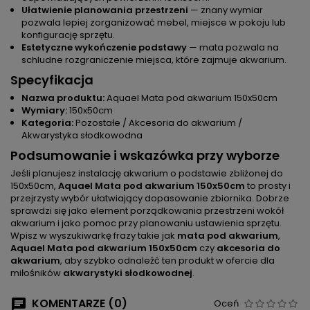
Ułatwienie planowania przestrzeni
— znany wymiar
pozwala lepiej zorganizować mebel, miejsce w pokoju lub
konfigurację sprzętu.
Estetyczne wykończenie podstawy
— mata pozwala na
schludne rozgraniczenie miejsca, które zajmuje akwarium.
Specyfikacja
Nazwa produktu:
Aquael Mata pod akwarium 150x50cm
Wymiary:
150x50cm
Kategoria:
Pozostałe / Akcesoria do akwarium /
Akwarystyka słodkowodna
Podsumowanie i wskazówka przy wyborze
Jeśli planujesz instalację akwarium o podstawie zbliżonej do
150x50cm,
Aquael Mata pod akwarium 150x50cm
to prosty i
przejrzysty wybór ułatwiający dopasowanie zbiornika. Dobrze
sprawdzi się jako element porządkowania przestrzeni wokół
akwarium i jako pomoc przy planowaniu ustawienia sprzętu.
Wpisz w wyszukiwarkę frazy takie jak
mata pod akwarium
,
Aquael Mata pod akwarium 150x50cm
czy
akcesoria do
akwarium
, aby szybko odnaleźć ten produkt w ofercie dla
miłośników
akwarystyki słodkowodnej
.
KOMENTARZE (0)
Oceń