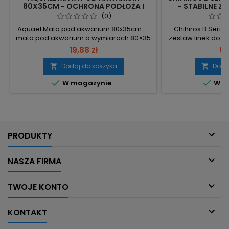
80X35CM - OCHRONA PODŁOŻA I
- STABILNE ZA
REDUKCJA DRGAŃ
M
(0)
Aquael Mata pod akwarium 80x35cm —
Chihiros B Serie
mata pod akwarium o wymiarach 80×35
zestaw linek do l
cm, przeznaczona do położenia pod
zawieszenie lam
19,88 zł
63
zbiornik. 80×35 cm – dokładne wymiary
półce lub pod
dopasowane do podstawy akwarium o
codzienną pielęgn
Dodaj do koszyka
Doda


tej wielkości. Aquael – oryginalny
dostęp do wnętrz


W magazynie
W m
produkt producenta, identyfikowalny po
linki – każda 1
nazwie. Mata pod akwarium – pełni rolę
długości, sta
podkładu pod zbiornik, zapewnia równe
zawieszeni
podparcie podstawy.
montażowych i 
ele

PRODUKTY

NASZA FIRMA

TWOJE KONTO

KONTAKT