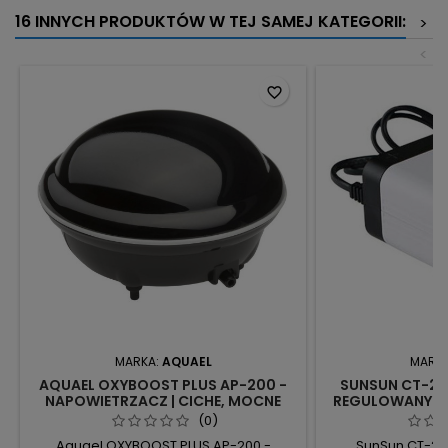
16 INNYCH PRODUKTÓW W TEJ SAMEJ KATEGORII:
>
<
favorite_border
MARKA:
AQUAEL
MARK
AQUAEL OXYBOOST PLUS AP-200 -
SUNSUN CT-20
NAPOWIETRZACZ | CICHE, MOCNE
REGULOWANY - L
NATLENIANIE
ZDRO
(0)
Aquael OXYBOOST PLUS AP-200 -
SunSun CT-20