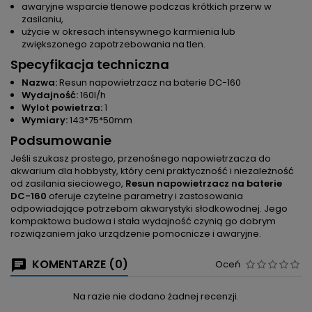
awaryjne wsparcie tlenowe podczas krótkich przerw w
zasilaniu,
użycie w okresach intensywnego karmienia lub
zwiększonego zapotrzebowania na tlen.
Specyfikacja techniczna
Nazwa:
Resun napowietrzacz na baterie DC-160
Wydajność:
160l/h
Wylot powietrza:
1
Wymiary:
143*75*50mm
Podsumowanie
Jeśli szukasz prostego, przenośnego napowietrzacza do
akwarium dla hobbysty, który ceni praktyczność i niezależność
od zasilania sieciowego,
Resun napowietrzacz na baterie
DC-160
oferuje czytelne parametry i zastosowania
odpowiadające potrzebom akwarystyki słodkowodnej. Jego
kompaktowa budowa i stała wydajność czynią go dobrym
rozwiązaniem jako urządzenie pomocnicze i awaryjne.
KOMENTARZE (0)
Oceń
Na razie nie dodano żadnej recenzji.