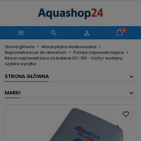
×
×
×
Moje listy życzeń
Utwórz listę życzeń
Zaloguj się
Utwórz nową listę
add_circle_outline
Musisz być zalogowany by zapisać produkty na
0
Nazwa listy życzeń



swojej liście życzeń.
Strona główna
Akwarystyka słodkowodna
Napowietrzacze do akwarium
Pompy napowietrzające
Anuluj
Zaloguj się
Resun napowietrzacz na baterie DC-160 - Cichy i wydajny,
Anuluj
Utwórz listę życzeń
szybka wysyłka
STRONA GŁÓWNA
MARKI
favorite_border