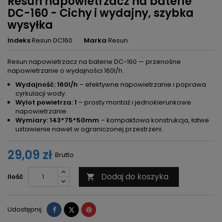
Resun napowietrzacz na baterie
DC-160 - Cichy i wydajny, szybka
wysyłka
Indeks
Resun DC160
Marka
Resun
Resun napowietrzacz na baterie DC-160 — przenośne
napowietrzanie o wydajności 160l/h.
Wydajność: 160l/h
– efektywne napowietrzanie i poprawa
cyrkulacji wody.
Wylot powietrza: 1
– prosty montaż i jednokierunkowe
napowietrzanie.
Wymiary: 143*75*50mm
– kompaktowa konstrukcja, łatwe
ustawienie nawet w ograniczonej przestrzeni.
29,09 zł
Brutto
Dodaj do koszyka
Ilość

Udostępnij
Tweetuj
Pinterest
Udostępnij