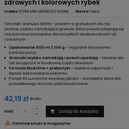
zdrowych i kolorowych rybek
Indeks
TETRA MIN GRANULES 500ML
Marka
Tetra
Tetra Min Granules 500ml - pokarm w granulkach dla ryb:
drobne, szybko namakające granule, które powoli zatapiają się
i są dobrze przyswajalne dla wszystkich słodkowodnych ryb
ozdobnych.
Opakowanie: 500 ml / 200 g
– wygodne dozowanie i
kontrola porcji.
Granulki szybko namakają i powoli opadają
– idealne dla
ryb żerujących w środkowej części akwarium.
Formuła BioActive + prebiotyki
– wspiera odporność i
lepsze wykorzystanie pokarmu.
Ponad 40 surowców wysokiej jakości – kompletny skład dla
prawidłowego wzrostu i jaskrawości barw.
42,19 zł
Brutto
Dodaj do koszyka
Ilość


Ostatnie sztuki w magazynie