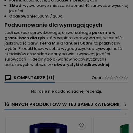
Formuła:
BioActive, z dodatkiem prebiotyków
Skład:
wytwarzany z mieszanki ponad 40 surowców wysokiej
jakości
Opakowanie:
500ml / 200g
Podsumowanie dla wymagających
Jeśli szukasz sprawdzonego, uniwersalnego
pokarmu w
granulkach dla ryb
, który wspiera zdrowy wzrost, witalność i
jaskrawość barw,
Tetra Min Granules 500ml
to praktyczny
wybór. Produkt łączy w sobie wygodę użycia, przyswajalność
składników oraz skład oparty na wielu wysokiej jakości
surowcach — idealny do akwariów hobbystycznych i
pokazowych w obszarze
akwarystyki słodkowodnej
.
KOMENTARZE (0)
Oceń
Na razie nie dodano żadnej recenzji.
16 INNYCH PRODUKTÓW W TEJ SAMEJ KATEGORII:
>
<
favorite_border