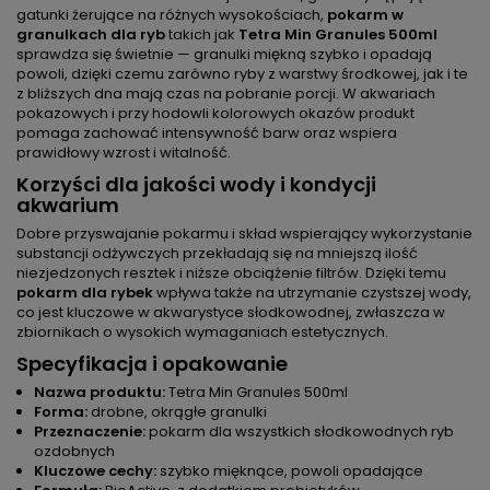
gatunki żerujące na różnych wysokościach,
pokarm w
granulkach dla ryb
takich jak
Tetra Min Granules 500ml
sprawdza się świetnie — granulki miękną szybko i opadają
powoli, dzięki czemu zarówno ryby z warstwy środkowej, jak i te
z bliższych dna mają czas na pobranie porcji. W akwariach
pokazowych i przy hodowli kolorowych okazów produkt
pomaga zachować intensywność barw oraz wspiera
prawidłowy wzrost i witalność.
Korzyści dla jakości wody i kondycji
akwarium
Dobre przyswajanie pokarmu i skład wspierający wykorzystanie
substancji odżywczych przekładają się na mniejszą ilość
niezjedzonych resztek i niższe obciążenie filtrów. Dzięki temu
pokarm dla rybek
wpływa także na utrzymanie czystszej wody,
co jest kluczowe w akwarystyce słodkowodnej, zwłaszcza w
zbiornikach o wysokich wymaganiach estetycznych.
Specyfikacja i opakowanie
Nazwa produktu:
Tetra Min Granules 500ml
Forma:
drobne, okrągłe granulki
Przeznaczenie:
pokarm dla wszystkich słodkowodnych ryb
ozdobnych
Kluczowe cechy:
szybko mięknące, powoli opadające