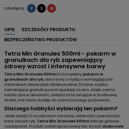
Udostępnij
Tweetuj
Pinterest
Udostępnij
OPIS
SZCZEGÓŁY PRODUKTU
BEZPIECZEŃSTWO PRODUKTÓW
Tetra Min Granules 500ml - pokarm w
granulkach dla ryb zapewniający
zdrowy wzrost i intensywne barwy
Tetra Min Granules 500ml
to kompletny
pokarm w
granulkach dla ryb
, stworzony z myślą o wymagających
miłośnikach akwarystyki słodkowodnej. Drobne, szybko
namakające granule powoli opadają na dno, dzięki czemu
każda ryba w akwarium, zwłaszcza te żerujące w środkowej
strefie, ma równy dostęp do wartościowego pożywienia.
Dlaczego hobbyści wybierają ten pokarm?
Jeżeli zależy Ci na zdrowym wzroście, witalności i jaskrawości
barw swoich ryb,
Tetra Min Granules 500ml
oferuje gotowe
rozwiązanie. Produkt został opracowany tak, by być
doskonale