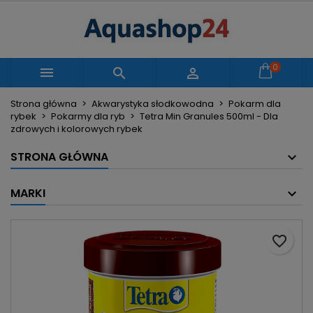
×
×
×
Moje listy życzeń
Utwórz listę życzeń
Zaloguj się
Utwórz nową listę
add_circle_outline
Musisz być zalogowany by zapisać produkty na
0
Nazwa listy życzeń



swojej liście życzeń.
Strona główna
Akwarystyka słodkowodna
Pokarm dla
rybek
Pokarmy dla ryb
Tetra Min Granules 500ml - Dla
Anuluj
Zaloguj się
zdrowych i kolorowych rybek
Anuluj
Utwórz listę życzeń
STRONA GŁÓWNA
MARKI
favorite_border