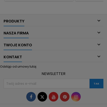
wielkość i kształt imitują naturalny
samopoczucia i wit
pokarm, ułatwiają pobieranie. Formuła
wspomaga zdrow
BioActive – wspomaga odporność i...
konsysten

PRODUKTY

NASZA FIRMA

TWOJE KONTO

KONTAKT
Odstąp od umowy tutaj
NEWSLETTER
Facebook
Twitter
YouTube
Pinterest
Instagram