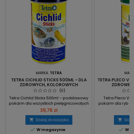
MARKA:
TETRA
MARK
TETRA CICHLID STICKS 500ML - DLA
TETRA PLECO VE
ZDROWYCH, KOLOROWYCH
ZDROWE I
PIELĘGNIC
GLO
(0)
Tetra Cichlid Sticks 500ml – podstawowy
Tetra Pleco Ve
pokarm dla wszystkich pielęgnicowatych
pokarm dla ryb ro
i dużych ryb ozdobnych z formułą
zapewniający op
39,76 zł
32
BioActive, zgodny z naturalnymi
stałą konsystencj
nawykami żywieniowymi. 500 ml / 160 g –
mętnienia wody.
Dodaj do koszyka
Doda


poręczne opakowanie, łatwe
110g – wygodne 


W magazynie
W m
dawkowanie. Pałeczki pływające –
porcji. Cukinia 