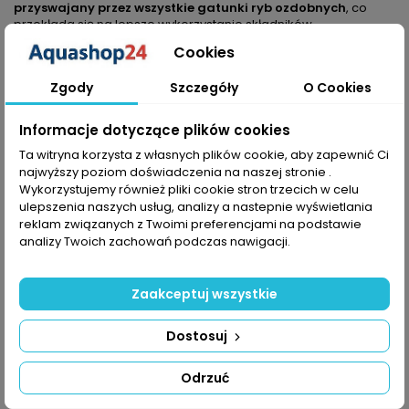
przyswajany przez wszystkie gatunki ryb ozdobnych
, co
przekłada się na lepsze wykorzystanie składników
pokarmowych i mniejsze zanieczyszczenie wody — istotne w
Cookies
zaawansowanej
akwarystyce słodkowodnej
.
Korzyści w praktyce
Zgody
Szczegóły
O Cookies
Kompletny pokarm
— zapewnia rybom wszystkie niezbędne
składniki odżywcze jako codzienny pokarm w akwarium.
Informacje dotyczące plików cookies
Drobne, szybko namakające granulki
— miękną szybko,
Ta witryna korzysta z własnych plików cookie, aby zapewnić Ci
ułatwiając pobieranie pokarmu nawet młodszym i mniejszym
najwyższy poziom doświadczenia na naszej stronie .
okazom.
Wykorzystujemy również pliki cookie stron trzecich w celu
Powolne opadanie
— granulat opada stopniowo na dno, co
sprawia, że ryby żerujące w środkowej części akwarium mają
ulepszenia naszych usług, analizy a nastepnie wyświetlania
równy dostęp do pożywienia.
reklam związanych z Twoimi preferencjami na podstawie
Formuła BioActive
— wspiera utrzymanie zdrowego systemu
analizy Twoich zachowań podczas nawigacji.
odpornościowego ryb.
Prebiotyki w składzie
— wspomagają funkcje życiowe oraz
efektywne wykorzystanie pokarmu.
Zaakceptuj wszystkie
Mieszanka ponad 40 surowców
— źródło zróżnicowanych
składników wysokiej jakości, wpływających na kondycję i
Dostosuj
wygląd ryb.
Scenariusze użycia dla wymagających
Odrzuć
akwarystów
W akwariach o zróżnicowanej obsadzie, gdzie występują