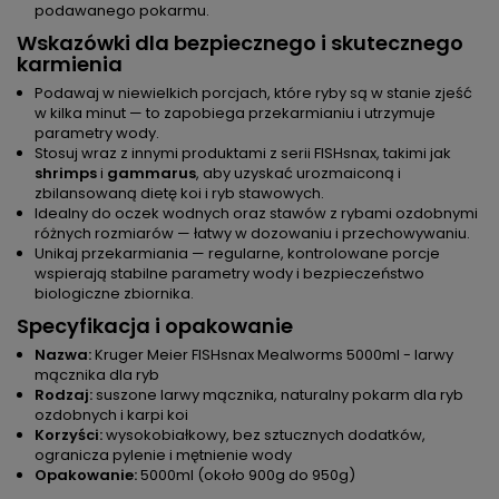
podawanego pokarmu.
Wskazówki dla bezpiecznego i skutecznego
karmienia
Podawaj w niewielkich porcjach, które ryby są w stanie zjeść
w kilka minut — to zapobiega przekarmianiu i utrzymuje
parametry wody.
Stosuj wraz z innymi produktami z serii FISHsnax, takimi jak
shrimps
i
gammarus
, aby uzyskać urozmaiconą i
zbilansowaną dietę koi i ryb stawowych.
Idealny do oczek wodnych oraz stawów z rybami ozdobnymi
różnych rozmiarów — łatwy w dozowaniu i przechowywaniu.
Unikaj przekarmiania — regularne, kontrolowane porcje
wspierają stabilne parametry wody i bezpieczeństwo
biologiczne zbiornika.
Specyfikacja i opakowanie
Nazwa:
Kruger Meier FISHsnax Mealworms 5000ml - larwy
mącznika dla ryb
Rodzaj:
suszone larwy mącznika, naturalny pokarm dla ryb
ozdobnych i karpi koi
Korzyści:
wysokobiałkowy, bez sztucznych dodatków,
ogranicza pylenie i mętnienie wody
Opakowanie:
5000ml (około 900g do 950g)