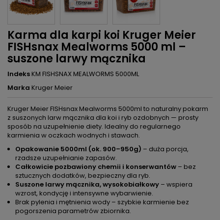
Karma dla karpi koi Kruger Meier
FISHsnax Mealworms 5000 ml –
suszone larwy mącznika
Indeks
KM FISHSNAX MEALWORMS 5000ML
Marka
Kruger Meier
Kruger Meier FISHsnax Mealworms 5000ml to naturalny pokarm
z suszonych larw mącznika dla koi i ryb ozdobnych — prosty
sposób na uzupełnienie diety. Idealny do regularnego
karmienia w oczkach wodnych i stawach.
Opakowanie 5000ml (ok. 900–950g)
– duża porcja,
rzadsze uzupełnianie zapasów.
Całkowicie pozbawiony chemii i konserwantów
– bez
sztucznych dodatków, bezpieczny dla ryb.
Suszone larwy mącznika, wysokobiałkowy
– wspiera
wzrost, kondycję i intensywne wybarwienie.
Brak pylenia i mętnienia wody – szybkie karmienie bez
pogorszenia parametrów zbiornika.