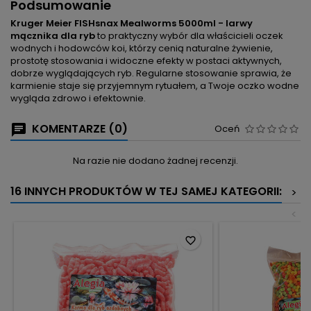
Podsumowanie
Kruger Meier FISHsnax Mealworms 5000ml - larwy
mącznika dla ryb
to praktyczny wybór dla właścicieli oczek
wodnych i hodowców koi, którzy cenią naturalne żywienie,
prostotę stosowania i widoczne efekty w postaci aktywnych,
dobrze wyglądających ryb. Regularne stosowanie sprawia, że
karmienie staje się przyjemnym rytuałem, a Twoje oczko wodne
wygląda zdrowo i efektownie.
KOMENTARZE (0)
Oceń
Na razie nie dodano żadnej recenzji.
16 INNYCH PRODUKTÓW W TEJ SAMEJ KATEGORII:
>
<
favorite_border