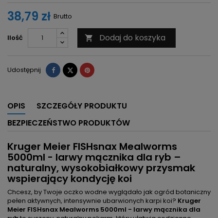
38,79 zł
Brutto
Dodaj do koszyka
Ilość

Udostępnij
Tweetuj
Pinterest
Udostępnij
OPIS
SZCZEGÓŁY PRODUKTU
BEZPIECZEŃSTWO PRODUKTÓW
Kruger Meier FISHsnax Mealworms
5000ml - larwy mącznika dla ryb –
naturalny, wysokobiałkowy przysmak
wspierający kondycję koi
Chcesz, by Twoje oczko wodne wyglądało jak ogród botaniczny
pełen aktywnych, intensywnie ubarwionych karpi koi?
Kruger
Meier FISHsnax Mealworms 5000ml - larwy mącznika dla