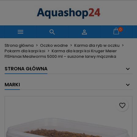
×
×
×
Moje listy życzeń
Utwórz listę życzeń
Zaloguj się
Utwórz nową listę
add_circle_outline
Musisz być zalogowany by zapisać produkty na
0
Nazwa listy życzeń



swojej liście życzeń.
Strona główna
Oczko wodne
Karma dla ryb w oczku
Pokarm dla karpi koi
Karma dla karpi koi Kruger Meier
Anuluj
Zaloguj się
FISHsnax Mealworms 5000 ml – suszone larwy mącznika
Anuluj
Utwórz listę życzeń
STRONA GŁÓWNA
MARKI
favorite_border