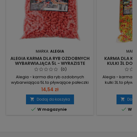
MARKA:
ALEGIA
MARK
ALEGIA KARMA DLA RYB OZDOBNYCH
KARMA DLA KAR
WYBARWIAJĄCA 5L - WYRAZISTE
KULKI 3L DO
KOLORY, ZDROWE RYBY
(0)
Alegia - karma dla ryb ozdobnych
Alegia - karma d
wybarwiająca 5L to pływające pałeczki
kulki 3L to pływ
dla ryb oczkowych, które nie powodują
oczkowych, 
14,54 zł
12
zmętnienia wody. Karmić kilkukrotnie w
wszystkich ozdo
ciągu dnia małymi porcjami;
Karmić kilkukrotn
Dodaj do koszyka
Doda


przechowywać w suchym i chłodnym
porcjami; prze


W magazynie
W m
miejscu. Objętość 5L (5000 ml) – duże
chłodnym miejs
opakowanie, rzadziej dokupywać.
mniej uzupełnień
Pływające pałeczki – łatwa kontrola
Pływający poka
karmienia i porcji. Nie mętnieje...
pobierania i p