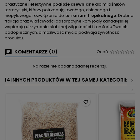
praktyczne i efektywne
podłoże drewniane
dla miłośników
terrarystyki, którzy potrzebują trwałego, chłonnego i
niepyłowego rozwiązania do
terrarium tropikalnego
. Drobna
frakcja oraz właściwości absorpcyjne kory jodły kanadyjskiej
wspierają utrzymanie stabilnej wilgotności i komfortu Twoich
podopiecznych, a możliwość mycia podwaja żywotność
produktu.
KOMENTARZE (0)
Oceń
Na razie nie dodano żadnej recenzji.
14 INNYCH PRODUKTÓW W TEJ SAMEJ KATEGORII:
>
<
favorite_border