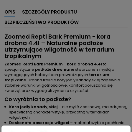
OPIS
SZCZEGÓŁY PRODUKTU
BEZPIECZEŃSTWO PRODUKTÓW
Zoomed Repti Bark Premium - kora
drobna 4.4l – Naturalne podłoże
utrzymujące wilgotność w terrarium
tropikalnym
Zoomed Repti Bark Premium - kora drobna 4.4l
to
specjalistyczne
podłoże drewniane
stworzone z myślą o
wymagających hobbystach prowadzących
terrarium
tropikalne
. Drobna frakcja kory jodły kanadyjskiej zapewnia
stabilne warunki wilgotnościowe, komfort poruszania się
zwierząt oraz wygodę utrzymania czystości.
Co wyróżnia to podłoże?
Kora jodły kanadyjskiej
– nie mylić z sosnową; ma odrębną,
specyficzną charakterystykę, przydatną w terrariach
wilgotnych.
Doskonała absorpcja wilgoci
– materiał szybko pochłania
nadmiar wody, a następnie stopniowo oddaje ją do wnętrza