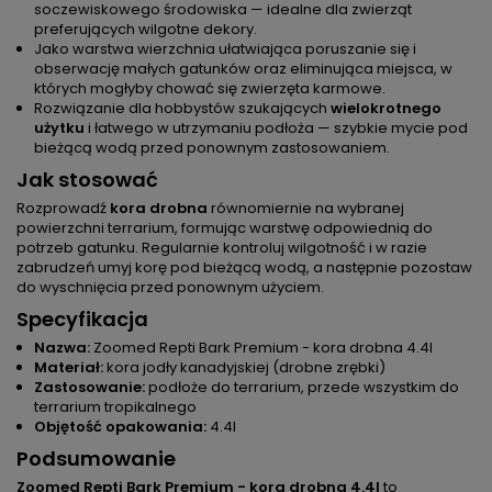
soczewiskowego środowiska — idealne dla zwierząt
preferujących wilgotne dekory.
Jako warstwa wierzchnia ułatwiająca poruszanie się i
obserwację małych gatunków oraz eliminująca miejsca, w
których mogłyby chować się zwierzęta karmowe.
Rozwiązanie dla hobbystów szukających
wielokrotnego
użytku
i łatwego w utrzymaniu podłoża — szybkie mycie pod
bieżącą wodą przed ponownym zastosowaniem.
Jak stosować
Rozprowadź
kora drobna
równomiernie na wybranej
powierzchni terrarium, formując warstwę odpowiednią do
potrzeb gatunku. Regularnie kontroluj wilgotność i w razie
zabrudzeń umyj korę pod bieżącą wodą, a następnie pozostaw
do wyschnięcia przed ponownym użyciem.
Specyfikacja
Nazwa:
Zoomed Repti Bark Premium - kora drobna 4.4l
Materiał:
kora jodły kanadyjskiej (drobne zrębki)
Zastosowanie:
podłoże do terrarium, przede wszystkim do
terrarium tropikalnego
Objętość opakowania:
4.4l
Podsumowanie
Zoomed Repti Bark Premium - kora drobna 4.4l
to