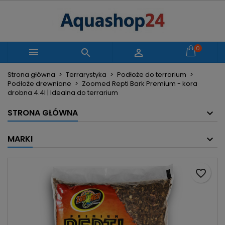
×
×
×
Moje listy życzeń
Utwórz listę życzeń
Zaloguj się
Utwórz nową listę
add_circle_outline
Musisz być zalogowany by zapisać produkty na
0
Nazwa listy życzeń



swojej liście życzeń.
Strona główna
Terrarystyka
Podłoże do terrarium
Podłoże drewniane
Zoomed Repti Bark Premium - kora
Anuluj
Zaloguj się
drobna 4.4l | Idealna do terrarium
Anuluj
Utwórz listę życzeń
STRONA GŁÓWNA
MARKI
favorite_border