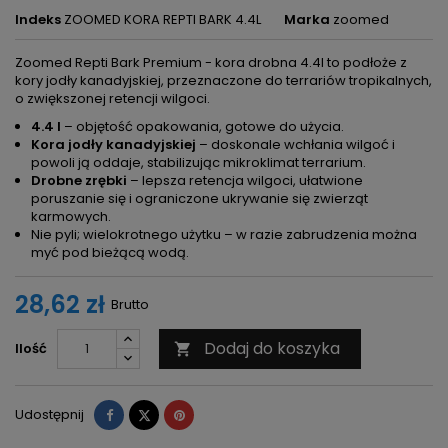
Indeks
ZOOMED KORA REPTI BARK 4.4L
Marka
zoomed
Zoomed Repti Bark Premium - kora drobna 4.4l to podłoże z
kory jodły kanadyjskiej, przeznaczone do terrariów tropikalnych,
o zwiększonej retencji wilgoci.
4.4 l
– objętość opakowania, gotowe do użycia.
Kora jodły kanadyjskiej
– doskonale wchłania wilgoć i
powoli ją oddaje, stabilizując mikroklimat terrarium.
Drobne zrębki
– lepsza retencja wilgoci, ułatwione
poruszanie się i ograniczone ukrywanie się zwierząt
karmowych.
Nie pyli; wielokrotnego użytku – w razie zabrudzenia można
myć pod bieżącą wodą.
28,62 zł
Brutto
Dodaj do koszyka
Ilość

Udostępnij
Tweetuj
Pinterest
Udostępnij