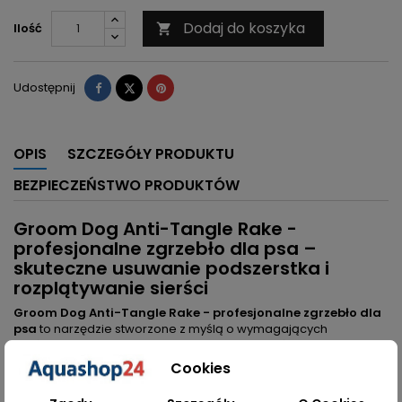
Dodaj do koszyka
Ilość

Udostępnij
Tweetuj
Pinterest
Udostępnij
OPIS
SZCZEGÓŁY PRODUKTU
BEZPIECZEŃSTWO PRODUKTÓW
Groom Dog Anti-Tangle Rake -
profesjonalne zgrzebło dla psa –
skuteczne usuwanie podszerstka i
rozplątywanie sierści
Groom Dog Anti-Tangle Rake - profesjonalne zgrzebło dla
psa
to narzędzie stworzone z myślą o wymagających
właścicielach i psich fryzjerach. Dzięki przemyślanej konstrukcji
umożliwia sprawne usuwanie wypadającej sierści i nadmiaru
Cookies
podszerstka, jednocześnie dbając o połysk i zdrowy wygląd
okrywy włosowej.