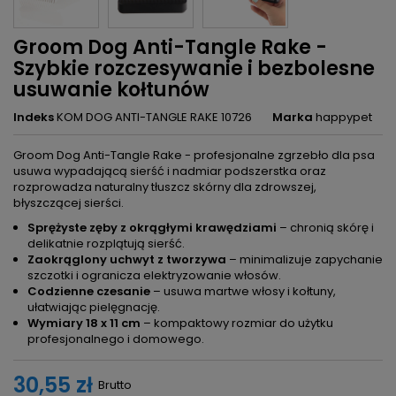
Groom Dog Anti-Tangle Rake -
Szybkie rozczesywanie i bezbolesne
usuwanie kołtunów
Indeks
KOM DOG ANTI-TANGLE RAKE 10726
Marka
happypet
Groom Dog Anti-Tangle Rake - profesjonalne zgrzebło dla psa
usuwa wypadającą sierść i nadmiar podszerstka oraz
rozprowadza naturalny tłuszcz skórny dla zdrowszej,
błyszczącej sierści.
Sprężyste zęby z okrągłymi krawędziami
– chronią skórę i
delikatnie rozplątują sierść.
Zaokrąglony uchwyt z tworzywa
– minimalizuje zapychanie
szczotki i ogranicza elektryzowanie włosów.
Codzienne czesanie
– usuwa martwe włosy i kołtuny,
ułatwiając pielęgnację.
Wymiary 18 x 11 cm
– kompaktowy rozmiar do użytku
profesjonalnego i domowego.
30,55 zł
Brutto