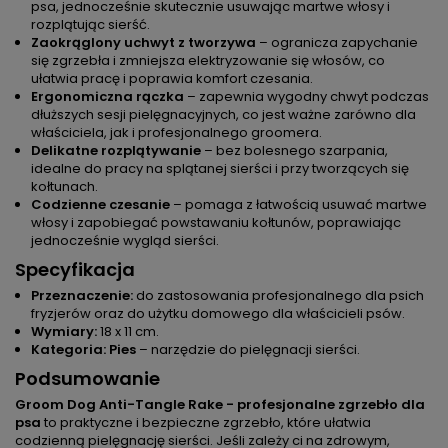
psa, jednocześnie skutecznie usuwając martwe włosy i
rozplątując sierść.
Zaokrąglony uchwyt z tworzywa
– ogranicza zapychanie
się zgrzebła i zmniejsza elektryzowanie się włosów, co
ułatwia pracę i poprawia komfort czesania.
Ergonomiczna rączka
– zapewnia wygodny chwyt podczas
dłuższych sesji pielęgnacyjnych, co jest ważne zarówno dla
właściciela, jak i profesjonalnego groomera.
Delikatne rozplątywanie
– bez bolesnego szarpania,
idealne do pracy na splątanej sierści i przy tworzących się
kołtunach.
Codzienne czesanie
– pomaga z łatwością usuwać martwe
włosy i zapobiegać powstawaniu kołtunów, poprawiając
jednocześnie wygląd sierści.
Specyfikacja
Przeznaczenie:
do zastosowania profesjonalnego dla psich
fryzjerów oraz do użytku domowego dla właścicieli psów.
Wymiary:
18 x 11 cm.
Kategoria:
Pies
– narzędzie do pielęgnacji sierści.
Podsumowanie
Groom Dog Anti-Tangle Rake - profesjonalne zgrzebło dla
psa
to praktyczne i bezpieczne zgrzebło, które ułatwia
codzienną pielęgnację sierści. Jeśli zależy ci na zdrowym,