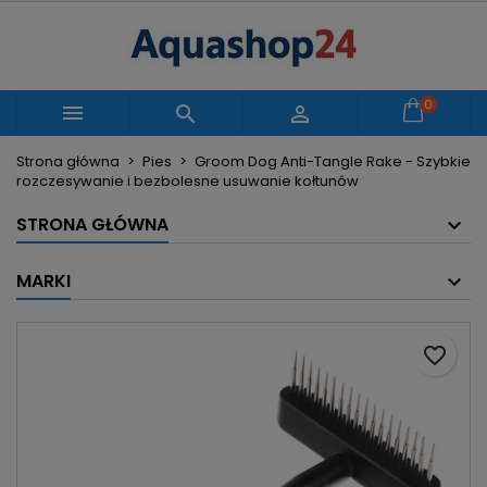
×
×
×
Moje listy życzeń
Utwórz listę życzeń
Zaloguj się
Utwórz nową listę
add_circle_outline
Musisz być zalogowany by zapisać produkty na
0
Nazwa listy życzeń



swojej liście życzeń.
Strona główna
Pies
Groom Dog Anti-Tangle Rake - Szybkie
rozczesywanie i bezbolesne usuwanie kołtunów
Anuluj
Zaloguj się
Anuluj
Utwórz listę życzeń
STRONA GŁÓWNA
MARKI
favorite_border