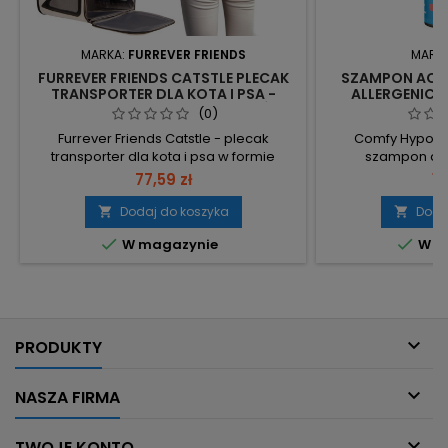
MARKA:
FURREVER FRIENDS
MARK
FURREVER FRIENDS CATSTLE PLECAK
SZAMPON AQU
TRANSPORTER DLA KOTA I PSA -
ALLERGENIC 
BEZPIECZNY KOMFORT W PODRÓŻY
ALER
(0)
Furrever Friends Catstle - plecak
Comfy Hypo-A
transporter dla kota i psa w formie
szampon dla
plecaka, przeznaczony dla zwierząt do 8
przeznaczony dl
77,59 zł
10
kg. Wymiary 30x30x40cm – określona
skłonnej do po
przestrzeń transportowa. Limit wagi 8 kg
poręczne opako
Dodaj do koszyka
Doda


– maksymalny dopuszczalny ciężar
pielęgnacji. E


W magazynie
W m
pupila. Materiały odporne na drapanie,
przyśpiesza goje
solidne zamki i sztywna konstrukcja –
łagodzi swędzeni
zwiększona trwałość. Górna i dolna
gęstość i struktur
otwierana klapa,...
barierę ochron
za

PRODUKTY

NASZA FIRMA

TWOJE KONTO