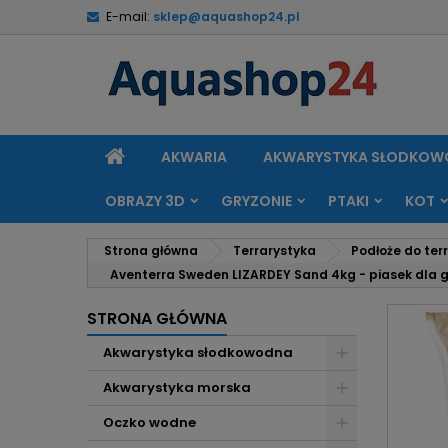
E-mail:
sklep@aquashop24.pl
M
U
Z
add_circle_outline
Mu
Na
STRONA
AKWARIA
AKWARYSTYKA SŁODKO
GŁÓWNA
OBRAZY 3D
GRYZONIE
PTAKI
KOT
Strona główna
Terrarystyka
Podłoże do ter
Aventerra Sweden LIZARDEY Sand 4kg - piasek dla g
STRONA GŁÓWNA
Akwarystyka słodkowodna
Akwarystyka morska
Oczko wodne