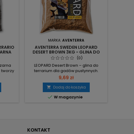
MARKA:
AVENTERRA
RRARIO
AVENTERRA SWEDEN LEOPARD
JBL
ZARNA
DESERT BROWN 3KG - GLINA DO
MIESZA
TERRARIUM
A
(0)
czarna
LEOPARD Desert Brown – glina do
JBL S
 tworzy
terrarium dla gadów pustynnych.
miesza
 spękań,
Naturalny efekt popękanej ziemi.
akwarió
9,69 zł
urowy
Dekoracyjna, bezpieczna i łatwa w
terra
 porcja
użyciu.
podłoż
Dodaj do koszyka

rarium.
wzrost


W magazynie
Ost
głębia i
zaokrą
 gekona
chroni w
ia po
ryb żyją
..
kg – go
KONTAKT