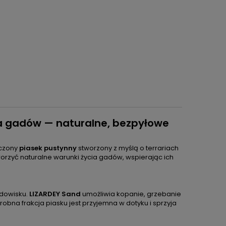
la gadów — naturalne, bezpyłowe
zczony
piasek pustynny
stworzony z myślą o terrariach
rzyć naturalne warunki życia gadów, wspierając ich
odowisku.
LIZARDEY Sand
umożliwia kopanie, grzebanie
na frakcja piasku jest przyjemna w dotyku i sprzyja