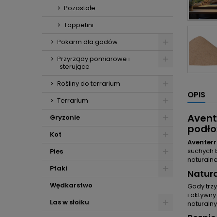
Pozostałe
Tappetini
Pokarm dla gadów
Przyrządy pomiarowe i
sterujące
Rośliny do terrarium
OPIS
Terrarium
Avent
Gryzonie
podło
Kot
Aventer
suchych 
Pies
naturaln
Ptaki
Natura
Wędkarstwo
Gady trz
i aktywn
Las w słoiku
naturaln