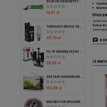
SILIKON AKWARYSTYCZNY 60 ML CZARNY
Opako
Marka
10,67 zł
Dlacze
Jeżeli s
Sand 4k
TERRARIO ERUSA TROPICAL UVB 5.0 ŻARÓWKA SPIRALNA 13W - IDEALNA DO TROPIKALNYCH TERRARIÓW
zwierzęci
40,73 zł
KOM
FILTR WEWNĘTRZNY GĄBKOWY KRUGER MEIER AEROTWIN BIO S Z BIOFILTRACJĄ
13 INN
29,09 zł
ZESTAW AKWARIUM KRUGER MEIER SHRIMP!ONE PRO 50 25 L DLA KREWETEK
193,99 zł
INKUBATOR KRUGER MEIER PROLEXOR 60 NA 60 JAJ Z TERMOSTATEM