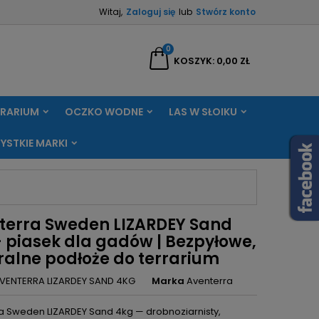
Witaj,
Zaloguj się
lub
Stwórz konto
×
×
×
0
aj
KOSZYK
0,00 ZŁ
RRARIUM
OCZKO WODNE
LAS W SŁOIKU
ę
YSTKIE MARKI
ń
terra Sweden LIZARDEY Sand
- piasek dla gadów | Bezpyłowe,
ralne podłoże do terrarium
VENTERRA LIZARDEY SAND 4KG
Marka
Aventerra
a Sweden LIZARDEY Sand 4kg — drobnoziarnisty,