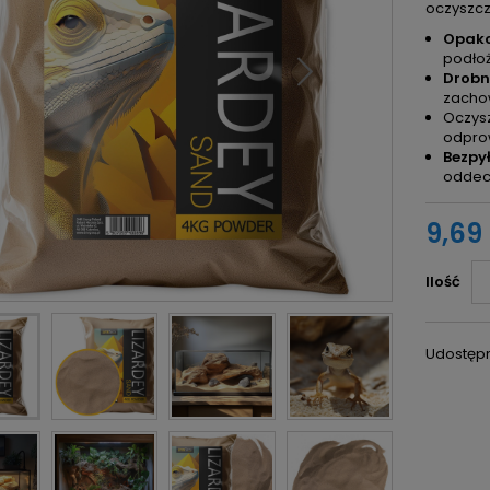
oczyszcz
Opako
podłoż
Drobn
zacho
Oczysz
odpro
Bezpy
oddec
9,69 
Ilość
Udostępn