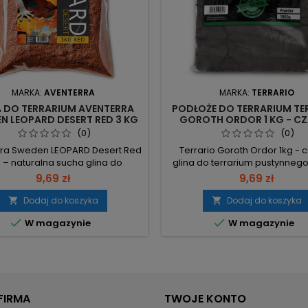
MARKA:
AVENTERRA
MARKA:
TERRARIO
A DO TERRARIUM AVENTERRA
PODŁOŻE DO TERRARIUM TE
N LEOPARD DESERT RED 3 KG
GOROTH ORDOR 1 KG - C
GLINA PUSTYNNA
(0)
(0)
ra Sweden LEOPARD Desert Red
Terrario Goroth Ordor 1kg - 
 – naturalna sucha glina do
glina do terrarium pustynnego
arium, tworzy efekt popękanej
po wyschnięciu naturalny efekt
9,69 zł
9,69 zł
stynnej ziemi. Bez chemii,
nadając aranżacji głębi i s
eczna dla gadów pustynnych.
charakter. Opakowanie: 1 kg –
Dodaj do koszyka
Dodaj do koszyka


nie 3 kg – ilość przeznaczona
do pojedynczej aranżacji ter


W magazynie
W magazynie
delowania twardego, suchego
Kolor: czarny po wyschnięciu – 
oża. Naturalna, bez chemii –
kontrast, ułatwia maskowanie
ieczna dla wszystkich gadów
lamparciego. Efekt: spękan
nnych. Efekt spękanej ziemi –
wyschnięciu – naturalna,.
uzyskuje się po obfitym...
FIRMA
TWOJE KONTO