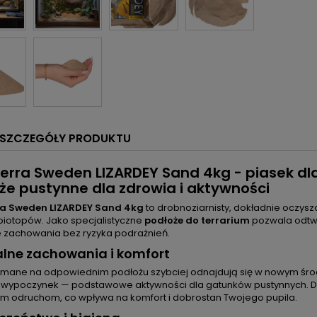
SZCZEGÓŁY PRODUKTU
erra Sweden LIZARDEY Sand 4kg - piasek d
że pustynne dla zdrowia i aktywności
ra Sweden LIZARDEY Sand 4kg
to drobnoziarnisty, dokładnie oczys
biotopów. Jako specjalistyczne
podłoże do terrarium
pozwala odtwo
e zachowania bez ryzyka podrażnień.
lne zachowania i komfort
ymane na odpowiednim podłożu szybciej odnajdują się w nowym śr
y wypoczynek — podstawowe aktywności dla gatunków pustynnych. Drob
ym odruchom, co wpływa na komfort i dobrostan Twojego pupila.