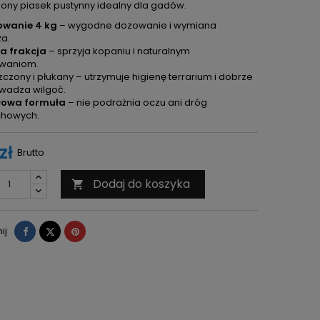
ony piasek pustynny idealny dla gadów.
wanie 4 kg
– wygodne dozowanie i wymiana
a.
a frakcja
– sprzyja kopaniu i naturalnym
waniom.
czony i płukany – utrzymuje higienę terrarium i dobrze
wadza wilgoć.
łowa formuła
– nie podrażnia oczu ani dróg
howych.
zł
Brutto
Dodaj do koszyka

Udostępnij
Tweetuj
Pinterest
ij