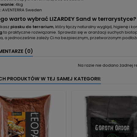
wanie:
4kg
:
AVENTERRA Sweden
go warto wybrać LIZARDEY Sand w terrarystyce?
zukasz
piasku do terrarium
, który łączy naturalny wygląd, higienę i k
g
to praktyczne rozwiązanie. Sprawdzi się w aranżacji suchych bio
a, a jednocześnie zależy Ci na bezpiecznym, przetworzonym podłożu, k
ENTARZE (0)
Na razie nie dodano żadnej re
YCH PRODUKTÓW W TEJ SAMEJ KATEGORII: