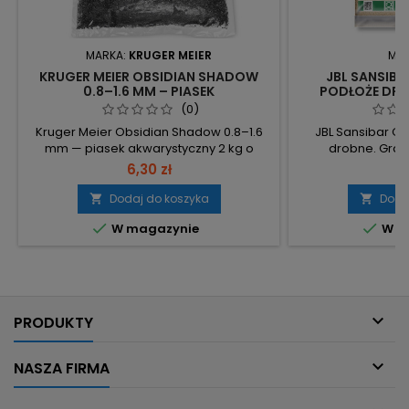
MARKA:
KRUGER MEIER
MA
KRUGER MEIER OBSIDIAN SHADOW
JBL SANSIBA
0.8–1.6 MM – PIASEK
PODŁOŻE DROB
AKWARYSTYCZNY 2 KG - IDEALNY DO
AKWARIUM
(0)
AKWARIUM
Kruger Meier Obsidian Shadow 0.8–1.6
JBL Sansibar O
mm — piasek akwarystyczny 2 kg o
drobne. Grad
naturalnym grafitowym kolorze, idealny
bezpieczne dla g
6,30 zł
60
do zbiorników roślinnych, krewetkariów i
Opakowanie 
aquascapingu. Frakcja 0.8–1.6 mm –
dozowanie 
Dodaj do koszyka
Doda


drobna granulacja ułatwia formowanie
akwarium/terrari


W magazynie
W m
krajobrazów i sadzenie delikatnych
mm – drobne zi
roślin. Waga 2 kg – porcja odpowiednia
stabilne osadzeni
do mniejszych aranżacji i krewetkariów.
ostrych krawędzi
Chemicznie obojętny...
kopiących i ga
Przed uży

PRODUKTY

NASZA FIRMA