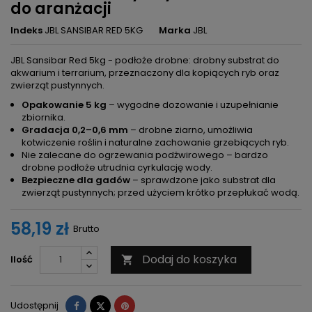
do aranżacji
Indeks
JBL SANSIBAR RED 5KG
Marka
JBL
JBL Sansibar Red 5kg - podłoże drobne: drobny substrat do
akwarium i terrarium, przeznaczony dla kopiących ryb oraz
zwierząt pustynnych.
Opakowanie 5 kg
– wygodne dozowanie i uzupełnianie
zbiornika.
Gradacja 0,2–0,6 mm
– drobne ziarno, umożliwia
kotwiczenie roślin i naturalne zachowanie grzebiących ryb.
Nie zalecane do ogrzewania podżwirowego – bardzo
drobne podłoże utrudnia cyrkulację wody.
Bezpieczne dla gadów
– sprawdzone jako substrat dla
zwierząt pustynnych; przed użyciem krótko przepłukać wodą.
58,19 zł
Brutto
Dodaj do koszyka
Ilość

Udostępnij
Tweetuj
Pinterest
Udostępnij