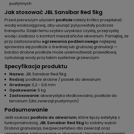
pustynnych.
Jak stosować JBL Sansibar Red 5kg
Przed pierwszym użyciem
podłoże
należy krótko przepłukać
wodą wodociągową, aby usunąć pył powstały podczas
transportu. Dzięki temu szybko uzyskasz czystą, przejrzystą
wodę i zadbasz o komfort mieszkańców akwarium. Pamiętaj, że
przy zastosowaniu
ogrzewania podżwirowego
najlepiej
sprawdza się podłoże o średniej lub grubszej granulacji —
bardzo drobne podłoże może uniemożliwiać prawidłową
cyrkulację wody przy takim systemie grzewczym.
Specyfikacja produktu
Nazwa:
JBL Sansibar Red 5kg
Rodzaj:
podłoże drobne / piasek do akwarium
Gradacja:
0,2 - 0,6 mm
Opakowanie:
5 kg
Zastosowanie:
akwarystyka słodkowodna, podłoże do
terrarium (dla zwierząt pustynnych)
Podsumowanie
Jeśli szukasz
podłoża do akwarium
, które łączy estetykę z
funkcjonalnością,
JBL Sansibar Red 5kg
to solidny wybór.
Drobna granulacja, bezpieczeństwo dla zwierząt oraz
uniwersalne zastosowanie w akwariach i terrariach sprawiają,