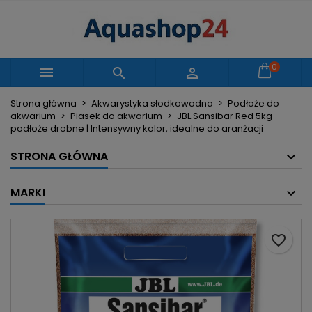
×
×
×
Moje listy życzeń
Utwórz listę życzeń
Zaloguj się
Utwórz nową listę
add_circle_outline
Musisz być zalogowany by zapisać produkty na
0
Nazwa listy życzeń



swojej liście życzeń.
Strona główna
Akwarystyka słodkowodna
Podłoże do
akwarium
Piasek do akwarium
JBL Sansibar Red 5kg -
Anuluj
Zaloguj się
podłoże drobne | Intensywny kolor, idealne do aranżacji
Anuluj
Utwórz listę życzeń
STRONA GŁÓWNA
MARKI
favorite_border