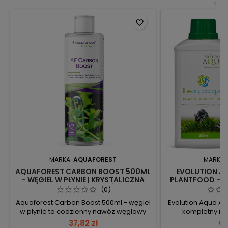
<
favorite_border
MARKA:
AQUAFOREST
MARKA:
AQUAFOREST CARBON BOOST 500ML
EVOLUTION A
- WĘGIEL W PŁYNIE | KRYSTALICZNA
PLANTFOOD - K
WODA I ZDROWE ROŚLINY
BUJNY WZ
(0)
Aquaforest Carbon Boost 500ml - węgiel
Evolution Aqua A
w płynie to codzienny nawóz węglowy
kompletny naw
dla roślin akwariowych; regularne
stosowany prz
37,82 zł
67