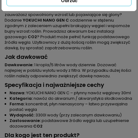
typowe problemy
Odrzuć
Masz akwarium mocno obsadzone roślinami, silne oświetlenie i
zauważasz spowolniony wzrost lub pojawiające się glony?
Dodanie
YOKUCHI NANO GEN C
codziennie w stężeniu
zgodnym z zaleceniem uzupełni brakujący węgiel i wspomoże
bujny wzrost roślin. Prowadzisz akwarium bez instalacji
gazowego
CO2
? Produkt może pełnić funkcję podstawowego
źródła węgla. Użytkownicy z dużą ilością roślin mogą zwiększyć
dawkę, by sprostać zapotrzebowaniu roślin.
Jak dawkować
Dawkowanie:
1 kropla/5 litrów wody dziennie. Dozować
najlepiej w pobliżu wylotu wody z filtra. W przypadku dużej ilości
roślin należy odpowiednio zwiększyć dawkę nawozu.
Specyfikacja i najważniejsze cechy
Nazwa:
YOKUCHI NANO GEN C – płynny nawóz węglowy 30ml
Kategoria:
nawóz do akwarium / akwarystyka słodkowodna
Forma:
koncentrat, płyn nienasycony – łatwo przyswajalna
postać węgla
Wydajność:
3300l wody (przy zalecanym dawkowaniu)
Zastosowanie:
podstawowe źródło węgla lub uzupełnienie
dozowania
CO2
Dla kogo jest ten produkt?