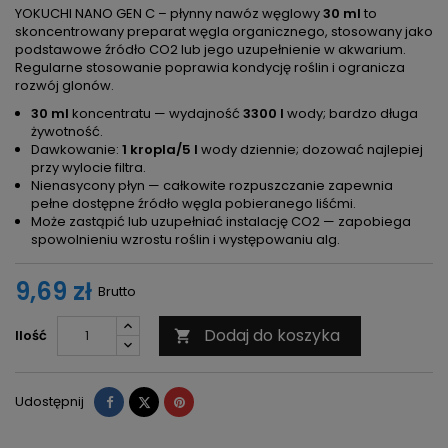
YOKUCHI NANO GEN C – płynny nawóz węglowy
30 ml
to
skoncentrowany preparat węgla organicznego, stosowany jako
podstawowe źródło CO2 lub jego uzupełnienie w akwarium.
Regularne stosowanie poprawia kondycję roślin i ogranicza
rozwój glonów.
30 ml
koncentratu — wydajność
3300 l
wody; bardzo długa
żywotność.
Dawkowanie:
1 kropla/5 l
wody dziennie; dozować najlepiej
przy wylocie filtra.
Nienasycony płyn — całkowite rozpuszczanie zapewnia
pełne dostępne źródło węgla pobieranego liśćmi.
Może zastąpić lub uzupełniać instalację CO2 — zapobiega
spowolnieniu wzrostu roślin i występowaniu alg.
9,69 zł
Brutto
Dodaj do koszyka
Ilość

Udostępnij
Tweetuj
Pinterest
Udostępnij