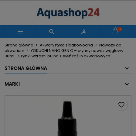
×
×
×
Moje listy życzeń
Utwórz listę życzeń
Zaloguj się
Utwórz nową listę
add_circle_outline
Musisz być zalogowany by zapisać produkty na
0
Nazwa listy życzeń



swojej liście życzeń.
Strona główna
Akwarystyka słodkowodna
Nawozy do
akwarium
YOKUCHI NANO GEN C – płynny nawóz węglowy
Anuluj
Zaloguj się
30ml - Szybki wzrost i bujna zieleń roślin akwariowych
Anuluj
Utwórz listę życzeń
STRONA GŁÓWNA
MARKI
favorite_border