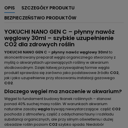
OPIS
SZCZEGÓŁY PRODUKTU
BEZPIECZEŃSTWO PRODUKTÓW
YOKUCHI NANO GEN C – płynny nawóz
węglowy 30ml – szybkie uzupełnienie
CO2 dla zdrowych roślin
YOKUCHI NANO GEN C – płynny nawóz węglowy 30ml
to
skoncentrowany preparat węgla organicznego stworzony z
myślą o akwarystach uprawiających rośliny w akwarium
słodkowodnym. Dzięki łatwej przyswajalnej formie węgla
produkt sprawdza się zarówno jako podstawowe źródło
CO2
,
jak i jako uzupełnienie przy stosowaniu instalacji gazowego
CO2
.
Dlaczego węgiel ma znaczenie w akwarium?
Węgiel to fundament budowy tkanek roślinnych – stanowi
ponad 40% suchej masy roślin. W warunkach akwarium
naturalne zasoby
węgla
bywają niewystarczające: część
CO2
pochodzi z atmosfery, część z oddychania fauny i rozkładu
substancji organicznych, ale przy silnym oświetleniu i dużej
obsadzie roślin poziom
CO2
szybko spada. Niedobór