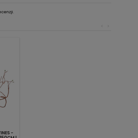
cenzji.
<
>
INES -
150CM |