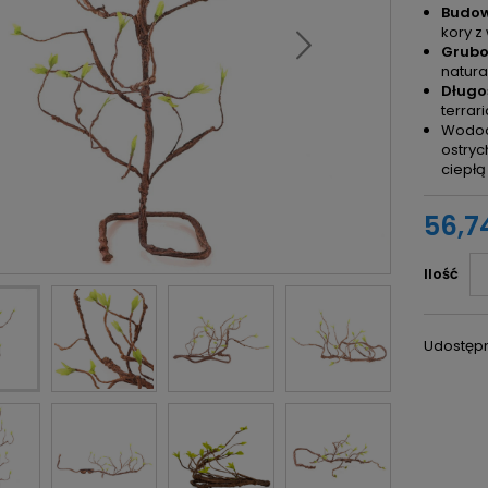
Budow
kory z
Grubo
natura
Długo
terrar
Wodoo
ostryc
ciepłą
56,74
Ilość
Udostępn