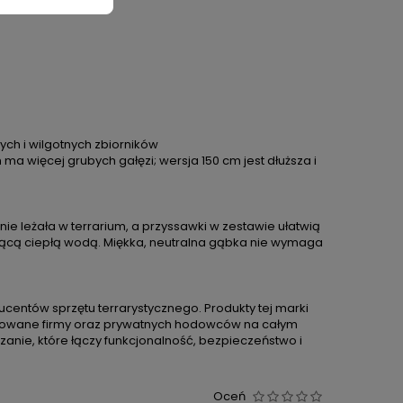
ych i wilgotnych zbiorników
a więcej grubych gałęzi; wersja 150 cm jest dłuższa i
lnie leżała w terrarium, a przyssawki w zestawie ułatwią
żącą ciepłą wodą. Miękka, neutralna gąbka nie wymaga
entów sprzętu terrarystycznego. Produkty tej marki
omowane firmy oraz prywatnych hodowców na całym
anie, które łączy funkcjonalność, bezpieczeństwo i
Oceń