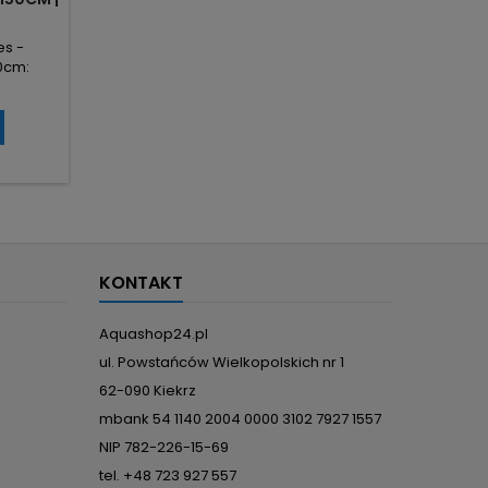
UM
es -
50cm:
owym
nym dla
ć 150 cm
ową w
owych.
robnych
ęcia i
ka i drut
KONTAKT
Aquashop24.pl
ul. Powstańców Wielkopolskich nr 1
62-090 Kiekrz
mbank 54 1140 2004 0000 3102 7927 1557
NIP 782-226-15-69
tel. +48 723 927 557