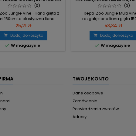
TERRARIUM
IDEALNA DO TERRARI
(0)
(0)
Zoo Jungle Vine - liana gięta z
Repti-Zoo Jungle Multi Vin
mi 150cm to elastyczna liana
rozgałęziona liana gięta 1
rrarystyczna dla gatunków
elastyczna liana z piank
25,21 zł
53,34 zł
rzewnych, przeznaczona do
pokryciem i drutem wewnętrz
 i wilgotnych terrariów. 150 cm
zwierząt nadrzewnych. Długoś
Dodaj do koszyka
Dodaj do koszyka


ości – znaczne powiększenie
– zwiększa przestrzeń życi


W magazynie
W magazynie
zestrzeni wspinaczkowej w
terrariach poziomych i pion
riach poziomych i pionowych.
Rozgałęzienia: kilkanaście d
ść 1,2–2 cm (nieregularna) –
gałązek – pozwalają na owini
lna faktura kory zapewniająca
imitację gęstej roślinności. Pian
pewny chwyt...
wewnętrzny –...
FIRMA
TWOJE KONTO
in
Dane osobowe
z nami
Zamówienia
ony
Potwierdzenia zwrotów
Adresy