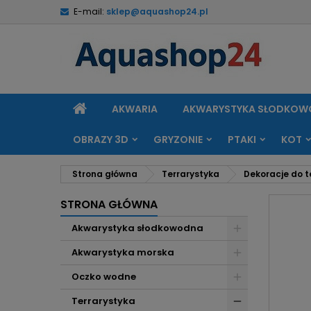
E-mail:
sklep@aquashop24.pl
M
U
Z
add_circle_outline
Mu
Na
STRONA
AKWARIA
AKWARYSTYKA SŁODKO
GŁÓWNA
OBRAZY 3D
GRYZONIE
PTAKI
KOT
Strona główna
Terrarystyka
Dekoracje do t
STRONA GŁÓWNA
Akwarystyka słodkowodna
Akwarystyka morska
Oczko wodne
Terrarystyka