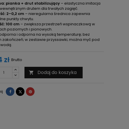
a: pianka + drut stabilizujący
– elastyczna imitacja
 wewnętrznym drutem dla trwałych zagięć.
ść: 2–0,2 cm
– nieregularna średnica zapewnia
lne punkty chwytu.
ść: 100 cm
– zwiększa przestrzeń wspinaczkową w
iach poziomych i pionowych.
dporna i odporna na wysoką temperaturę; bez
h zakończeń; w zestawie przyssawki; można myć pod
 wodą.
 zł
Brutto
Dodaj do koszyka

Udostępnij
Tweetuj
Pinterest
ij