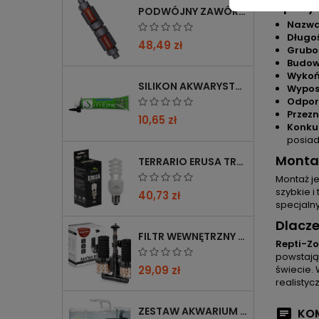
Specyf
PODWÓJNY ZAWÓR CHIHIROS DOUBLE TAP 12/16→16/22 Z REDUKCJĄ 12→16 MM
Nazwa
Długoś
48,49 zł
Grubo
Budow
Wykoń
SILIKON AKWARYSTYCZNY 60 ML CZARNY
Wypos
Odpor
Przezn
10,65 zł
Konku
posiad
Montaż
TERRARIO ERUSA TROPICAL UVB 5.0 ŻARÓWKA SPIRALNA 13W - IDEALNA DO TROPIKALNYCH TERRARIÓW
Montaż je
szybkie 
40,73 zł
specjalny
Dlacz
FILTR WEWNĘTRZNY GĄBKOWY KRUGER MEIER AEROTWIN BIO S Z BIOFILTRACJĄ
Repti-Z
powstają
29,09 zł
świecie. 
realistyc
ZESTAW AKWARIUM KRUGER MEIER SHRIMP!ONE PRO 50 25 L DLA KREWETEK
KOM