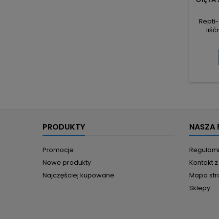
Repti-
liść
te
nad
suchych
dług
pr
terra
Grubo
natura
PRODUKTY
NASZA 
Promocje
Regulam
Nowe produkty
Kontakt 
Najczęściej kupowane
Mapa str
Sklepy