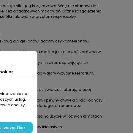
pianką imitującą korę drzewa. Wnętrze stanowi drut
żenie bez dodatkowych mocowań. Liczne rozgałęzienia
 ściółki i ułatwia zwierzętom wspinaczkę.
:
czkową dla gekonów, agamy czy kameleonów,
ć i wodę, dzięki czemu można ją stosować zarówno w
pająkom oraz drobnym ssakom, sprzyjając ich
ookies
pikalnego, podnosząc walory wizualne terrarium.
ynku redukują stres zwierząt i oferują więcej
świadczenia na
naszych usług,
zapewnia bezpieczny i pewny chwyt dla łap i odnóży.
tawie analizy
kątem idealnym do danego terrarium, bez
mperatury pozwalają na użycie w różnych klimatach
je wygląd kory drzew liściastych.
j wszystkie