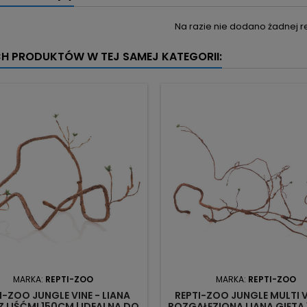
Na razie nie dodano żadnej re
CH PRODUKTÓW W TEJ SAMEJ KATEGORII:
MARKA:
REPTI-ZOO
MARKA:
REPTI-ZOO
I-ZOO JUNGLE VINE - LIANA
REPTI-ZOO JUNGLE MULTI V
Z LIŚĆMI 150CM | IDEALNA DO
ROZGAŁĘZIONA LIANA GIĘTA 