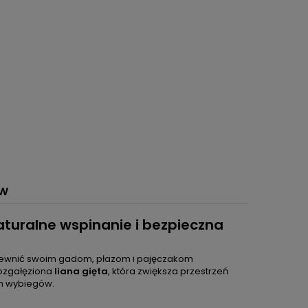
ÓW
naturalne wspinanie i bezpieczna
pewnić swoim gadom, płazom i pajęczakom
rozgałęziona
liana gięta
, która zwiększa przestrzeń
ch wybiegów.