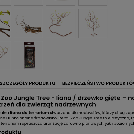
SZCZEGÓŁY PRODUKTU
BEZPIECZEŃSTWO PRODUKT
-Zoo Jungle Tree - liana / drzewko gięte – 
trzeń dla zwierząt nadrzewnych
nalna
liana do terrarium
stworzona dla hobbystów, którzy chcą za
zne i funkcjonalne środowisko. Repti-Zoo Jungle Tree to elastyczna, 
 terrarium i upraszcza aranżację zarówno pionowych, jak i poziomy
roduktu