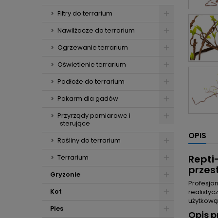
Filtry do terrarium
Nawilżacze do terrarium
Ogrzewanie terrarium
Oświetlenie terrarium
Podłoże do terrarium
Pokarm dla gadów
Przyrządy pomiarowe i
sterujące
OPIS
Rośliny do terrarium
Repti
Terrarium
przes
Gryzonie
Profesjo
Kot
realistyc
użytkową
Pies
Opis p