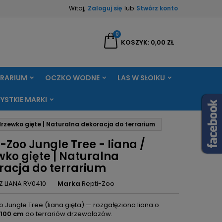
Witaj,
Zaloguj się
lub
Stwórz konto
×
×
×
0
aj
KOSZYK
0,00 ZŁ
RRARIUM
OCZKO WODNE
LAS W SŁOIKU
ę
YSTKIE MARKI
ń
drzewko gięte | Naturalna dekoracja do terrarium
-Zoo Jungle Tree - liana /
wko gięte | Naturalna
racja do terrarium
Z LIANA RV0410
Marka
Repti-Zoo
 Jungle Tree (liana gięta) — rozgałęziona liana o
100 cm
do terrariów drzewołazów.