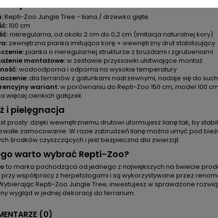
ikacja
:
Repti-Zoo Jungle Tree - liana / drzewko gięte
ć:
100 cm
ść:
nieregularna, od około 2 cm do 0,2 cm (imitacja naturalnej kory)
a:
zewnętrzna pianka imitująca korę + wewnętrzny drut stabilizujący
czenie:
pianka o nieregularnej strukturze z bruzdami i zgrubieniami
ażenie montażowe:
w zestawie przyssawki ułatwiające montaż
ność:
wodoodporna i odporna na wysokie temperatury
aczenie:
dla terrariów z gatunkami nadrzewnymi, nadaje się do such
rencyjny wariant:
w porównaniu do Repti-Zoo 150 cm, model 100 cm m
a więcej cienkich gałązek
 i pielęgnacja
st prosty: dzięki wewnętrznemu drutowi uformujesz lianę tak, by stabi
i trwałe zamocowanie. W razie zabrudzeń lianę można umyć pod bie
ch środków czyszczących i jest bezpieczna dla zwierząt.
ego warto wybrać Repti-Zoo?
oo
to marka pochodząca od jednego z największych na świecie produc
 przy współpracy z herpetologami i są wykorzystywane przez ren
Wybierając Repti-Zoo Jungle Tree, inwestujesz w sprawdzone rozwiąz
zny wygląd w jednej dekoracji do terrarium.
ENTARZE (0)