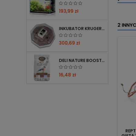
193,99 zł
2 INNY
INKUBATOR KRUGER MEIER PROLEXOR 60 NA 60 JAJ Z TERMOSTATEM
300,69 zł
DELI NATURE BOOSTER MIX 850G - PRZYCIĄGA PTAKI ZIMĄ, BOGATY W WITAMINY
16,48 zł
REPT
GIĘTA 