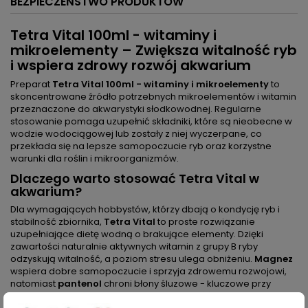
BEZPIECZEŃSTWO PRODUKTÓW
Tetra Vital 100ml - witaminy i
mikroelementy – Zwiększa witalność ryb
i wspiera zdrowy rozwój akwarium
Preparat
Tetra Vital 100ml - witaminy i mikroelementy
to
skoncentrowane źródło potrzebnych mikroelementów i witamin
przeznaczone do akwarystyki słodkowodnej. Regularne
stosowanie pomaga uzupełnić składniki, które są nieobecne w
wodzie wodociągowej lub zostały z niej wyczerpane, co
przekłada się na lepsze samopoczucie ryb oraz korzystne
warunki dla roślin i mikroorganizmów.
Dlaczego warto stosować Tetra Vital w
akwarium?
Dla wymagających hobbystów, którzy dbają o kondycję ryb i
stabilność zbiornika,
Tetra Vital
to proste rozwiązanie
uzupełniające dietę wodną o brakujące elementy. Dzięki
zawartości naturalnie aktywnych witamin z grupy B ryby
odzyskują witalność, a poziom stresu ulega obniżeniu.
Magnez
wspiera dobre samopoczucie i sprzyja zdrowemu rozwojowi,
natomiast
pantenol
chroni błony śluzowe - kluczowe przy
rekonwalescencji i po zabiegach. Obecność
jodu
pomaga