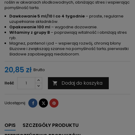
roślin w akwariach słodkowodnych, obniżając stres i wspierając
pomyślność tarła.
Dawkowanie 5 ml/10 l co 4 tygodnie
– proste, regularne
uzupełnianie składników.
Opakowanie 100 ml
– wygodne dozowanie.
Witaminy z grupy B
– poprawiają witalność i obniżają stres
ryb.
Magnez, pantenol i jod – wspierają rozwój, chronią błony
śluzowe i zwiększają szanse na pomyślność tarła; pierwiastki
śladowe zapobiegają niedoborom.
20,85 zł
Brutto
Dodaj do koszyka
Ilość

Udostępnij
Tweetuj
Pinterest
Udostępnij
OPIS
SZCZEGÓŁY PRODUKTU