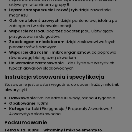
aktywnym witaminom z grupy B.
Lepsze samopoczucie i rozwój ryb
dzięki zawartości
magnezu.
Ochrona błon śluzowych
dzięki pantenolowi, istotna po
zabiegach i w rekonwalescencji.
Wsparcie rozrodu
poprzez dodatek jodu, ułatwiający
przygotowanie do godów.
Zapobieganie niedoborom
dzięki zestawowi ważnych
pierwiastków śladowych.
Wsparcie dla roślin i mikroorganizmów
, co poprawia
równowagę biologiczną akwarium.
Uniwersalne zastosowanie
– do użycia we wszystkich
typach akwariów słodkowodnych.
Instrukcja stosowania i specyfikacja
Stosowanie jest proste i wygodne, co doceni każdy miłośnik
akwarystyki:
Dawkowanie:
5ml na każde 10l wody, raz na 4 tygodnie.
Opakowanie:
100ml.
Kategoria:
Leki i Pielęgnacja / Preparaty Akwariowe /
Akwarystyka słodkowodna.
Podsumowanie
Tetra Vital 100ml - witaminy i mikroelementy
to