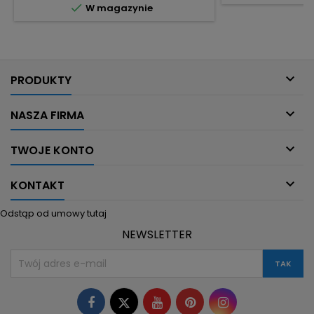
sztucznych dod

W magazynie
(kurczak 95%) – źródło wartościowego
bardzo wysoka
białka. Niska zawartość tłuszczu –
Delikatna, niezb
odpowiednie dla psów z nadwagą oraz
ła
skłonnościami do alergii....

PRODUKTY

NASZA FIRMA

TWOJE KONTO

KONTAKT
Odstąp od umowy tutaj
NEWSLETTER
Facebook
Twitter
YouTube
Pinterest
Instagram