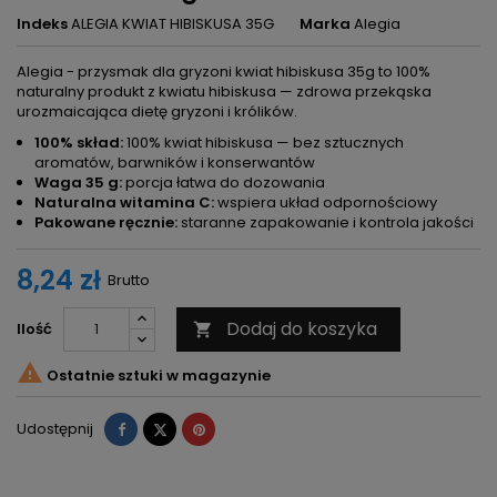
Indeks
ALEGIA KWIAT HIBISKUSA 35G
Marka
Alegia
Alegia - przysmak dla gryzoni kwiat hibiskusa 35g to 100%
naturalny produkt z kwiatu hibiskusa — zdrowa przekąska
urozmaicająca dietę gryzoni i królików.
100% skład:
100% kwiat hibiskusa — bez sztucznych
aromatów, barwników i konserwantów
Waga 35 g:
porcja łatwa do dozowania
Naturalna witamina C:
wspiera układ odpornościowy
Pakowane ręcznie:
staranne zapakowanie i kontrola jakości
8,24 zł
Brutto
Dodaj do koszyka
Ilość


Ostatnie sztuki w magazynie
Udostępnij
Tweetuj
Pinterest
Udostępnij