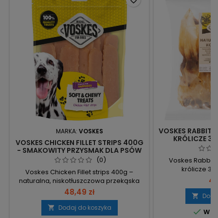
favorite_border
VOSKES RABBIT E
MARKA:
VOSKES
KRÓLICZE 35
VOSKES CHICKEN FILLET STRIPS 400G
PRZEKĄS
- SMAKOWITY PRZYSMAK DLA PSÓW
(0)
Voskes Rabbit 
królicze 35
Voskes Chicken Fillet strips 400g –
jednoskładnikowa
43
naturalna, niskotłuszczowa przekąska
bez dodatków i k
dla psów, wykonana z fileta z kurczaka i
48,49 zł
poręczne opako
Doda

bez sztucznych barwników, aromatów i
uszami królika, g
konserwantów. 400 g – poręczne
Dodaj do koszyka


W m
królika – pojed
opakowanie z filetem z kurczaka