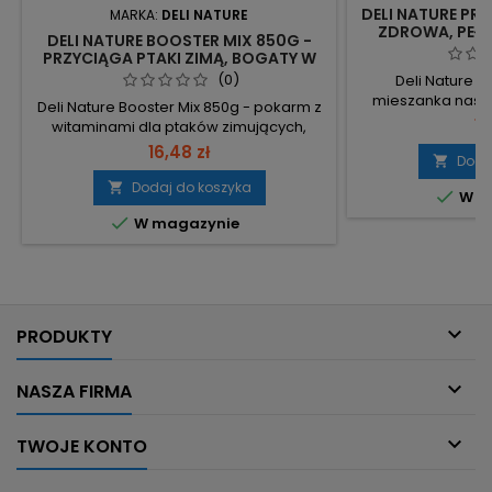
DELI NATURE PRE
MARKA:
DELI NATURE
ZDROWA, PE
DELI NATURE BOOSTER MIX 850G -
KARMA DLA P
PRZYCIĄGA PTAKI ZIMĄ, BOGATY W
WITAMINY
(0)
Deli Nature 
mieszanka nasi
Deli Nature Booster Mix 850g - pokarm z
falistych 1kg to
18
witaminami dla ptaków zimujących,
karma przezna
wysokoenergetyczna mieszanka z
16,48 zł
falistych i inn
Doda

**30% tłuszczu** i **368 kcal/100g**. 30%
domowych. Waga
tłuszczu – wysoki zastrzyk energii na
Dodaj do koszyka


W m
dedykowane 
mrozy. 368 kcal/100g – kaloryczność
podawania. Skład

W magazynie
dostosowana do chłodnych miesięcy.
proso, czerwone p
Zawiera nasiona, owoce, orzechy, oleje i
panikum żółty, o
owady – kompleksowe źródła
kana
składników, czysta konsumpcja,...

PRODUKTY

NASZA FIRMA

TWOJE KONTO