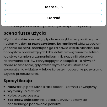
Kontrola zapasów:
dzięki przezroczystej konstrukcji łatwo
sprawdzisz poziom karmy bez konieczności demontażu, co
Dostosuj
przyspiesza uzupełnianie i planowanie zakupów karmy dla
ptaków.
Uniwersalność zastosowania:
Lupipets Savic Birds Feeder
Odrzuć
sprawdzi się jako praktyczny
karmnik dla ptaków
w
domowych klatkach — prosty, dyskretny i funkcjonalny.
Scenariusze użycia
Wyobraź sobie poranek, gdy chcesz szybko uzupełnić zapas
nasion — dzięki
przezroczystemu karmnikowi
widzisz poziom
jedzenia od razu i montujesz go zaledwie w kilku ruchach. Dla
hobbystów prowadzących kilka klatek rozwiązanie to ułatwia
logistykę karmienia: zamontuj karmnik, napełnij i obserwuj
zachowanie ptaków korzystających z podpórki. To również
dobre rozwiązanie, gdy często wymieniasz ustawienie
wyposażenia w klatce — lekkie i proste mocowanie pozwala na
szybkie przestawienie.
Specyfikacja
Nazwa:
Lupipets Savic Birds Feeder - karmnik zewnętrzny
Wymiary:
7x7,5x6 cm
Kolor:
przezroczysty
Zastosowanie:
karmnik do klatki, przeznaczony do
codziennego podawania pokarmu