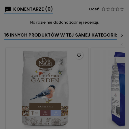
KOMENTARZE (0)
Oceń
Na razie nie dodano żadnej recenzji.
16 INNYCH PRODUKTÓW W TEJ SAMEJ KATEGORII:
>
<
favorite_border