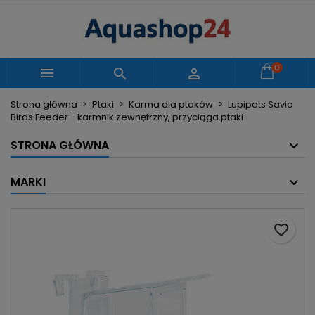
×
×
×
Moje listy życzeń
Utwórz listę życzeń
Zaloguj się
Utwórz nową listę
add_circle_outline
Musisz być zalogowany by zapisać produkty na
0
Nazwa listy życzeń



swojej liście życzeń.
Strona główna
Ptaki
Karma dla ptaków
Lupipets Savic
Birds Feeder - karmnik zewnętrzny, przyciąga ptaki
Anuluj
Zaloguj się
Anuluj
Utwórz listę życzeń
STRONA GŁÓWNA
MARKI
favorite_border