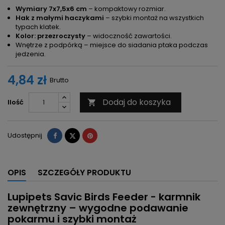
Wymiary 7x7,5x6 cm
– kompaktowy rozmiar.
Hak z małymi haczykami
– szybki montaż na wszystkich
typach klatek.
Kolor: przezroczysty
– widoczność zawartości.
Wnętrze z podpórką – miejsce do siadania ptaka podczas
jedzenia.
4,84 zł
Brutto
Dodaj do koszyka
Ilość

Udostępnij
Tweetuj
Pinterest
Udostępnij
OPIS
SZCZEGÓŁY PRODUKTU
Lupipets Savic Birds Feeder - karmnik
zewnętrzny – wygodne podawanie
pokarmu i szybki montaż