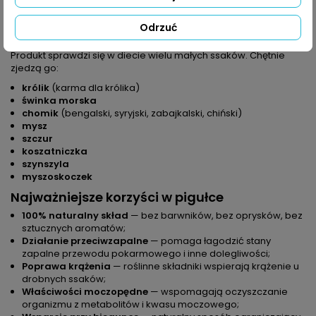
delikatne wsparcie przy problemach z sercem i nerkami, gdy
opiekun szuka naturalnych uzupełnień diety.
Odrzuć
Dla jakich zwierząt?
Produkt sprawdzi się w diecie wielu małych ssaków. Chętnie
zjedzą go:
królik
(karma dla królika)
świnka morska
chomik
(bengalski, syryjski, zabajkalski, chiński)
mysz
szczur
koszatniczka
szynszyla
myszoskoczek
Najważniejsze korzyści w pigułce
100% naturalny skład
— bez barwników, bez oprysków, bez
sztucznych aromatów;
Działanie przeciwzapalne
— pomaga łagodzić stany
zapalne przewodu pokarmowego i inne dolegliwości;
Poprawa krążenia
— roślinne składniki wspierają krążenie u
drobnych ssaków;
Właściwości moczopędne
— wspomagają oczyszczanie
organizmu z metabolitów i kwasu moczowego;