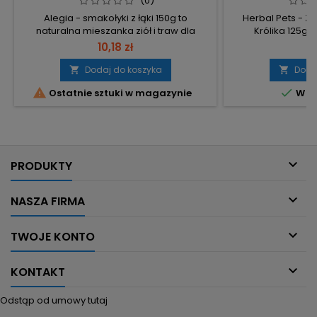
(0)
Alegia - smakołyki z łąki 150g to
Herbal Pets - Z
naturalna mieszanka ziół i traw dla
Królika 125g 
królików i gryzoni, wspierająca
naturalnych ziół, b
10,18 zł
6
prawidłowe trawienie i ścieranie stale
K) i minerały
odrastających zębów. Opakowanie 150g
codziennej su
Dodaj do koszyka
Doda


– wygodne dawkowanie i
opakowanie – 


Ostatnie sztuki w magazynie
W m
przechowywanie. 100% naturalny –
dodawania do cod
niebarwiony, niepryskany, bez
naturalnych zi
preparatów, aromatów i barwników.
pokrzywa, mni
Duża ilość włókien – niezbędne dla
sztucznych dodat
prawidłowego trawienia...
bło

PRODUKTY

NASZA FIRMA

TWOJE KONTO

KONTAKT
Odstąp od umowy tutaj