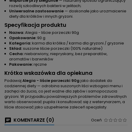
Wsparcie przy biegunce
— naturalny sposób ograniczający
rozwój szkodliwych bakterii w jelitach;
Uniwersalne zastosowanie
— doskonałe jako urozmaicenie
diety dla królików i innych gryzoni.
Specyfikacja produktu
Nazwa:
Alegia - liście porzeczki 90g
Opakowanie:
90 g
Kategoria:
karma dla królika / karma dla gryzoni / gryzonie
Skład:
suszone liście porzeczki (100% naturalne)
Cecha:
niebarwiony, niepryskany, bez preparatów,
aromatów i barwników
Pakowanie:
ręczne
Krótka wskazówka dla opiekuna
Podawaj
Alegia - liście porzeczki 90g
jako dodatek do
codziennej diety — odrobina suszonych liści wzbogaci menu i
zachęci do żucia, co jest ważne dla zębów i samopoczucia
gryzoni. W przypadku poważniejszych problemów zdrowotnych
warto obserwować pupila i konsultować się z weterynarzem, a
liście stosować jako uzupełnienie zaleceń specjalisty.
KOMENTARZE (0)
Oceń