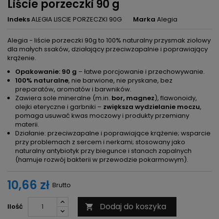
Liście porzeczki 90 g
Indeks
ALEGIA LISCIE PORZECZKI 90G
Marka
Alegia
Alegia - liście porzeczki 90g to 100% naturalny przysmak ziołowy
dla małych ssaków, działający przeciwzapalnie i poprawiający
krążenie.
Opakowanie: 90 g
– łatwe porcjowanie i przechowywanie.
100% naturalne
, nie barwione, nie pryskane, bez
preparatów, aromatów i barwników.
Zawiera sole mineralne (m.in.
bor, magnez
), flawonoidy,
olejki eteryczne i garbniki –
zwiększa wydzielanie moczu
,
pomaga usuwać kwas moczowy i produkty przemiany
materii.
Działanie: przeciwzapalne i poprawiające krążenie; wsparcie
przy problemach z sercem i nerkami; stosowany jako
naturalny antybiotyk przy biegunce i stanach zapalnych
(hamuje rozwój bakterii w przewodzie pokarmowym).
10,66 zł
Brutto
Dodaj do koszyka
Ilość
