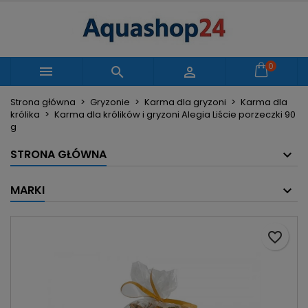
×
×
×
Moje listy życzeń
Utwórz listę życzeń
Zaloguj się
Utwórz nową listę
add_circle_outline
Musisz być zalogowany by zapisać produkty na
0
Nazwa listy życzeń



swojej liście życzeń.
Strona główna
Gryzonie
Karma dla gryzoni
Karma dla
królika
Karma dla królików i gryzoni Alegia Liście porzeczki 90
Anuluj
Zaloguj się
g
Anuluj
Utwórz listę życzeń
STRONA GŁÓWNA
MARKI
favorite_border