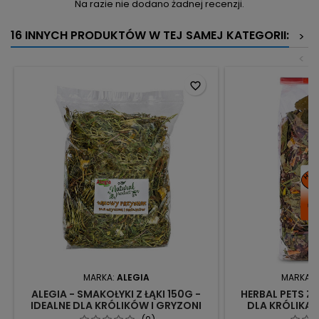
Na razie nie dodano żadnej recenzji.
16 INNYCH PRODUKTÓW W TEJ SAMEJ KATEGORII:
>
<
favorite_border
MARKA:
ALEGIA
MARKA:
ALEGIA - SMAKOŁYKI Z ŁĄKI 150G -
HERBAL PETS 
IDEALNE DLA KRÓLIKÓW I GRYZONI
DLA KRÓLIKA 
WSPARCI