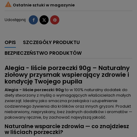

Ostatnie sztuki w magazynie
Udostępnij
Tweetuj
Pinterest
Udostępnij
OPIS
SZCZEGÓŁY PRODUKTU
BEZPIECZEŃSTWO PRODUKTÓW
Alegia - liście porzeczki 90g – Naturalny
ziołowy przysmak wspierający zdrowie i
kondycję Twojego pupila
Alegia - liście porzeczki 90g
to w 100% naturalny dodatek do
diety stworzony z myślą o wymagających właścicielach małych
zwierząt. Idealny jako smaczna przekąska i uzupełnienie
codziennego żywienia dla królików oraz innych gryzoni. Produkt
niebarwiony, niepryskany, bez żadnych dodatków i aromatów —
pakowany ręcznie, by zachować najwyższą jakość.
Naturalne wsparcie zdrowia — co znajdziesz
w liściach porzeczki?