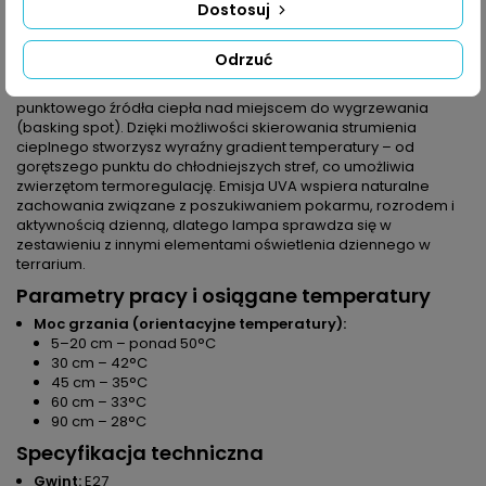
Dostosuj
stosowania statecznika upraszczają montaż w typowych
oprawach terrarystycznych.
Scenariusze użycia
Odrzuć
Użyj
Repti-Zoo Halogen grzewczy z UVA 50W
jako
punktowego źródła ciepła nad miejscem do wygrzewania
(basking spot). Dzięki możliwości skierowania strumienia
cieplnego stworzysz wyraźny gradient temperatury – od
gorętszego punktu do chłodniejszych stref, co umożliwia
zwierzętom termoregulację. Emisja UVA wspiera naturalne
zachowania związane z poszukiwaniem pokarmu, rozrodem i
aktywnością dzienną, dlatego lampa sprawdza się w
zestawieniu z innymi elementami oświetlenia dziennego w
terrarium.
Parametry pracy i osiągane temperatury
Moc grzania (orientacyjne temperatury):
5–20 cm – ponad 50°C
30 cm – 42°C
45 cm – 35°C
60 cm – 33°C
90 cm – 28°C
Specyfikacja techniczna
Gwint:
E27