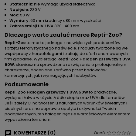
Statecznik:
nie wymaga użycia statecznika
Napięcie:
230 V
Moc:
50 W
Wymiary:
60 mm średnicy x 80 mm wysokości
Zakres emisji UV:
UVA 320–400 nm
Dlaczego warto zaufać marce Repti-Zoo?
Repti-Zoo
to marka jednego z największych producentów
sprzętu terrarystycznego na świecie. Produkty tworzone są we
współpracy z herpetologami i trafiają do ofert renomowanych
firm globalnie. Wybierając
Repti-Zoo Halogen grzewczy z UVA
50W
, stawiasz na sprawdzone rozwiązanie o profesjonalnym
charakterze, doceniane zarówno przez hodowców
komercyjnych, jak i wymagających hobbystów.
Podsumowanie
Repti-Zoo Halogen grzewczy z UVA 50W
to praktyczne,
wydajne i łatwe w użyciu źródło ciepła oraz UVA dla terrariów.
Jeśli zależy Ci na tworzeniu naturalnych warunków świetlnych i
cieplnych oraz na poprawie apetytu i aktywności Twoich
podopiecznych, ten halogen będzie wartościowym elementem
wyposażenia terrarium.
KOMENTARZE (0)
Oceń