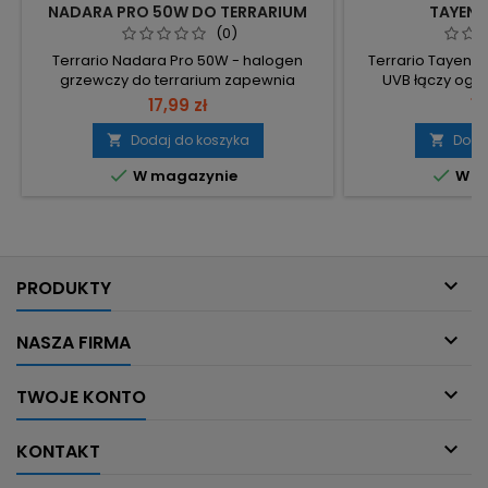
NADARA PRO 50W DO TERRARIUM
TAYENN
(0)
Terrario Nadara Pro 50W - halogen
Terrario Tayenn
grzewczy do terrarium zapewnia
UVB łączy ogrz
stabilne dogrzewanie i emisję UVA
kompaktowej for
17,99 zł
19
wspierającą naturalne zachowania
dla terrariów 
zwierząt. 50W – wysoka wydajność przy
punktowe źródł
Dodaj do koszyka
Doda


niższym zużyciu; efekt klasycznej żarówki
wygrzewania. Gwin


W magazynie
W m
100W. Emisja UVA – wspiera naturalne
w standardowych 
zachowania gadów i płazów. Gwint E27 –
5 cm, wysokość 
szybki montaż w standardowych
rozmiar do mniej
oprawkach. Wymiary Ø6,2 cm x 8 cm –...
funkcja grza

PRODUKTY

NASZA FIRMA

TWOJE KONTO

KONTAKT