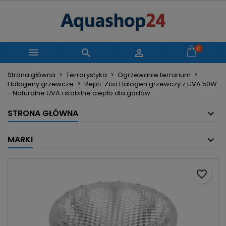
×
×
×
Moje listy życzeń
Utwórz listę życzeń
Zaloguj się
Utwórz nową listę
add_circle_outline
Musisz być zalogowany by zapisać produkty na
0
Nazwa listy życzeń



swojej liście życzeń.
Strona główna
Terrarystyka
Ogrzewanie terrarium
Halogeny grzewcze
Repti-Zoo Halogen grzewczy z UVA 50W
Anuluj
Zaloguj się
- Naturalne UVA i stabilne ciepło dla gadów
Anuluj
Utwórz listę życzeń
STRONA GŁÓWNA
MARKI
favorite_border