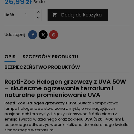
26,99 zł
Brutto
Dodaj do koszyka
Ilość

Udostępnij
Tweetuj
Pinterest
Udostępnij
OPIS
SZCZEGÓŁY PRODUKTU
BEZPIECZEŃSTWO PRODUKTÓW
Repti-Zoo Halogen grzewczy z UVA 50W
– skuteczne ogrzewanie terrarium i
naturalne promieniowanie UVA
Repti-Zoo Halogen grzewczy z UVA 50W
to kompaktowa
lampa halogenowa stworzona z myślą o wymagających
pasjonatach terrarystyki. Łączy intensywne źródło ciepła z
emisją światła widzialnego oraz zakresu
UVA (320–400 nm)
,
co pomaga odtworzyć warunki zbliżone do naturalnego światła
słonecznego w terrarium.