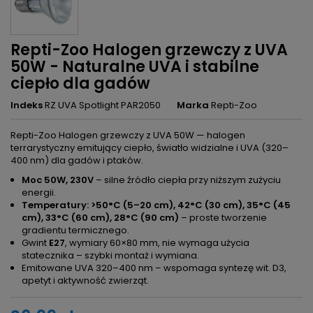
Repti-Zoo Halogen grzewczy z UVA
50W - Naturalne UVA i stabilne
ciepło dla gadów
Indeks
RZ UVA Spotlight PAR2050
Marka
Repti-Zoo
Repti-Zoo Halogen grzewczy z UVA 50W — halogen
terrarystyczny emitujący ciepło, światło widzialne i UVA (320–
400 nm) dla gadów i ptaków.
Moc 50W, 230V
– silne źródło ciepła przy niższym zużyciu
energii.
Temperatury: >50°C (5–20 cm), 42°C (30 cm), 35°C (45
cm), 33°C (60 cm), 28°C (90 cm)
– proste tworzenie
gradientu termicznego.
Gwint
E27
, wymiary 60×80 mm, nie wymaga użycia
statecznika – szybki montaż i wymiana.
Emitowane UVA 320–400 nm – wspomaga syntezę wit. D3,
apetyt i aktywność zwierząt.