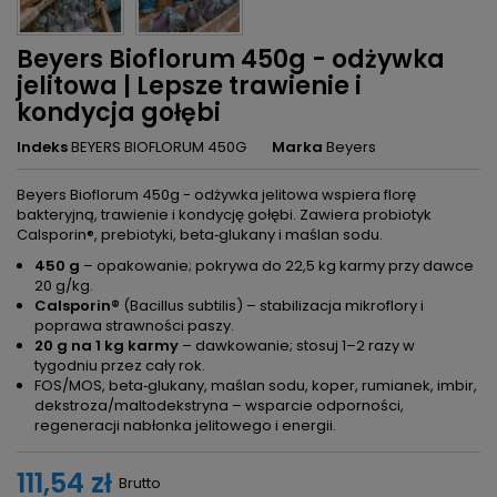
Beyers Bioflorum 450g - odżywka
jelitowa | Lepsze trawienie i
kondycja gołębi
Indeks
BEYERS BIOFLORUM 450G
Marka
Beyers
Beyers Bioflorum 450g - odżywka jelitowa wspiera florę
bakteryjną, trawienie i kondycję gołębi. Zawiera probiotyk
Calsporin®, prebiotyki, beta‑glukany i maślan sodu.
450 g
– opakowanie; pokrywa do 22,5 kg karmy przy dawce
20 g/kg.
Calsporin®
(Bacillus subtilis) – stabilizacja mikroflory i
poprawa strawności paszy.
20 g na 1 kg karmy
– dawkowanie; stosuj 1–2 razy w
tygodniu przez cały rok.
FOS/MOS, beta‑glukany, maślan sodu, koper, rumianek, imbir,
dekstroza/maltodekstryna – wsparcie odporności,
regeneracji nabłonka jelitowego i energii.
111,54 zł
Brutto