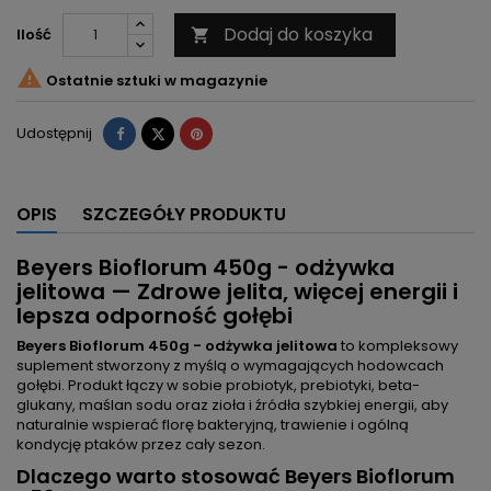
Dodaj do koszyka
Ilość


Ostatnie sztuki w magazynie
Udostępnij
Tweetuj
Pinterest
Udostępnij
OPIS
SZCZEGÓŁY PRODUKTU
Beyers Bioflorum 450g - odżywka
jelitowa — Zdrowe jelita, więcej energii i
lepsza odporność gołębi
Beyers Bioflorum 450g - odżywka jelitowa
to kompleksowy
suplement stworzony z myślą o wymagających hodowcach
gołębi. Produkt łączy w sobie probiotyk, prebiotyki, beta-
glukany, maślan sodu oraz zioła i źródła szybkiej energii, aby
naturalnie wspierać florę bakteryjną, trawienie i ogólną
kondycję ptaków przez cały sezon.
Dlaczego warto stosować Beyers Bioflorum