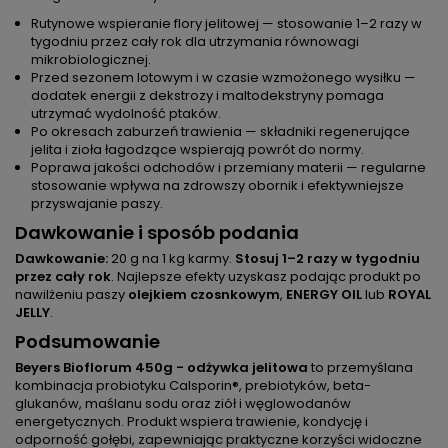
Rutynowe wspieranie flory jelitowej — stosowanie 1–2 razy w
tygodniu przez cały rok dla utrzymania równowagi
mikrobiologicznej.
Przed sezonem lotowym i w czasie wzmożonego wysiłku —
dodatek energii z dekstrozy i maltodekstryny pomaga
utrzymać wydolność ptaków.
Po okresach zaburzeń trawienia — składniki regenerujące
jelita i zioła łagodzące wspierają powrót do normy.
Poprawa jakości odchodów i przemiany materii — regularne
stosowanie wpływa na zdrowszy obornik i efektywniejsze
przyswajanie paszy.
Dawkowanie i sposób podania
Dawkowanie:
20 g na 1 kg karmy.
Stosuj 1–2 razy w tygodniu
przez cały rok
. Najlepsze efekty uzyskasz podając produkt po
nawilżeniu paszy
olejkiem czosnkowym
,
ENERGY OIL
lub
ROYAL
JELLY
.
Podsumowanie
Beyers Bioflorum 450g - odżywka jelitowa
to przemyślana
kombinacja probiotyku Calsporin®, prebiotyków, beta-
glukanów, maślanu sodu oraz ziół i węglowodanów
energetycznych. Produkt wspiera trawienie, kondycję i
odporność gołębi, zapewniając praktyczne korzyści widoczne