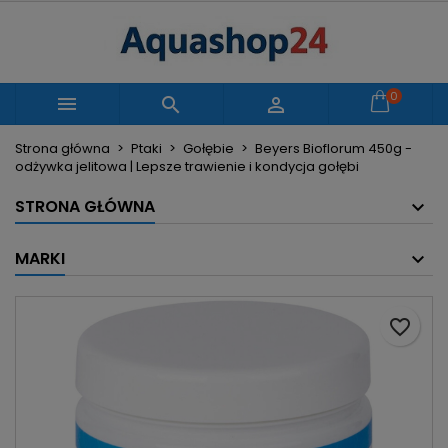
×
×
×
Moje listy życzeń
Utwórz listę życzeń
Zaloguj się
Utwórz nową listę
add_circle_outline
Musisz być zalogowany by zapisać produkty na
0
Nazwa listy życzeń



swojej liście życzeń.
Strona główna
Ptaki
Gołębie
Beyers Bioflorum 450g -
odżywka jelitowa | Lepsze trawienie i kondycja gołębi
Anuluj
Zaloguj się
Anuluj
Utwórz listę życzeń
STRONA GŁÓWNA
MARKI
favorite_border