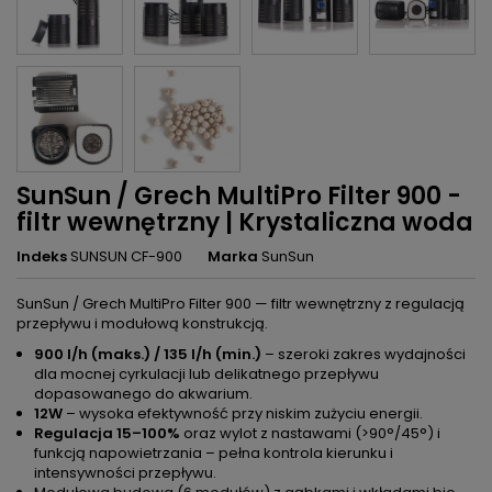
SunSun / Grech MultiPro Filter 900 -
filtr wewnętrzny | Krystaliczna woda
Indeks
SUNSUN CF-900
Marka
SunSun
SunSun / Grech MultiPro Filter 900 — filtr wewnętrzny z regulacją
przepływu i modułową konstrukcją.
900 l/h (maks.) / 135 l/h (min.)
– szeroki zakres wydajności
dla mocnej cyrkulacji lub delikatnego przepływu
dopasowanego do akwarium.
12W
– wysoka efektywność przy niskim zużyciu energii.
Regulacja 15–100%
oraz wylot z nastawami (>90°/45°) i
funkcją napowietrzania – pełna kontrola kierunku i
intensywności przepływu.