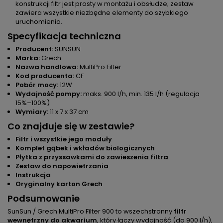
konstrukcji filtr jest prosty w montażu i obsłudze; zestaw
zawiera wszystkie niezbędne elementy do szybkiego
uruchomienia.
Specyfikacja techniczna
Producent:
SUNSUN
Marka:
Grech
Nazwa handlowa:
MultiPro Filter
Kod producenta:
CF
Pobór mocy:
12W
Wydajność pompy:
maks. 900 l/h, min. 135 l/h (regulacja
15%–100%)
Wymiary:
11 x 7 x 37 cm
Co znajduje się w zestawie?
Filtr i wszystkie jego moduły
Komplet gąbek i wkładów biologicznych
Płytka z przyssawkami do zawieszenia filtra
Zestaw do napowietrzania
Instrukcja
Oryginalny karton Grech
Podsumowanie
SunSun / Grech MultiPro Filter 900 to wszechstronny
filtr
wewnętrzny do akwarium
, który łączy wydajność (do 900 l/h),