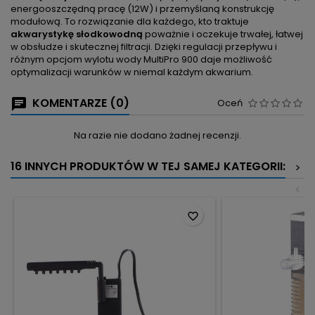
energooszczędną pracę (12W) i przemyślaną konstrukcję
modułową. To rozwiązanie dla każdego, kto traktuje
akwarystykę słodkowodną
poważnie i oczekuje trwałej, łatwej
w obsłudze i skutecznej filtracji. Dzięki regulacji przepływu i
różnym opcjom wylotu wody MultiPro 900 daje możliwość
optymalizacji warunków w niemal każdym akwarium.
KOMENTARZE (0)
Oceń
Na razie nie dodano żadnej recenzji.
16 INNYCH PRODUKTÓW W TEJ SAMEJ KATEGORII:
>
<
favorite_border