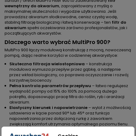
SunSun / Grech MultiPro Filter 900 to zaawansowany
filtr
wewnętrzny do akwarium
, zaprojektowany z myślą o
maksymalnej skuteczności i wygodzie użytkowania. Jeśli
prowadzisz akwarium słodkowodne, cenisz czystą wodę,
stabilną filtrację biologiczną i łatwą konserwację – ten
filtr do
akwarium
spełni oczekiwania zarówno profesjonalistów, jak i
początkujących akwarystów.
Dlaczego warto wybrać MultiPro 900?
MultiPro 900 łączy modułową konstrukcję z mocną, nowoczesną
pompą, dając realne korzyści w codziennej akwarystyce:
Skuteczna filtracja wielostopniowa
– konstrukcja
modułowa wymusza przepływ przez gąbkę, a następnie
przez wkład biologiczny, co poprawia oczyszczanie i rozwój
korzystnej biocenozy.
Pełna kontrola parametrów przepływu
– łatwo regulujesz
wydajność pompy od 15% do 100% za pomocą dużego
pokrętła, dopasowując pracę filtra do roślin, ryb i aranżacji
akwarium.
Elastyczny kierunek i napowietrzanie
– wylot z możliwością
ustawienia w kącie ponad 90° lub 45° oraz funkcja
napowietrzania przez dołączoną rurkę z zaworkiem
zwiększają komfort utrzymania optymalnego poziomu tlenu.
Prosta obsługa i pielęgnacja
– modułowa budowa
umożliwia szybki dostęp do gąbek i wkładów biologicznych, a