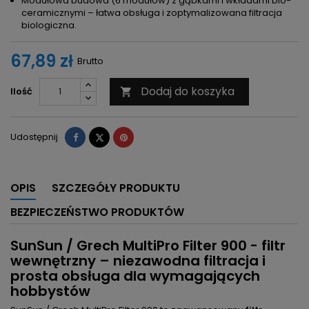
Modułowa budowa (6 modułów) z gąbkami i wkładami bio-
ceramicznymi – łatwa obsługa i zoptymalizowana filtracja
biologiczna.
67,89 zł
Brutto
Dodaj do koszyka
Ilość

Udostępnij
Tweetuj
Pinterest
Udostępnij
OPIS
SZCZEGÓŁY PRODUKTU
BEZPIECZEŃSTWO PRODUKTÓW
SunSun / Grech MultiPro Filter 900 - filtr
wewnętrzny – niezawodna filtracja i
prosta obsługa dla wymagających
hobbystów