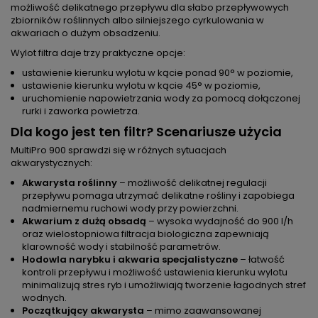
możliwość delikatnego przepływu dla słabo przepływowych
zbiorników roślinnych albo silniejszego cyrkulowania w
akwariach o dużym obsadzeniu.
Wylot filtra daje trzy praktyczne opcje:
ustawienie kierunku wylotu w kącie ponad 90° w poziomie,
ustawienie kierunku wylotu w kącie 45° w poziomie,
uruchomienie napowietrzania wody za pomocą dołączonej
rurki i zaworka powietrza.
Dla kogo jest ten filtr? Scenariusze użycia
MultiPro 900 sprawdzi się w różnych sytuacjach
akwarystycznych:
Akwarysta roślinny
– możliwość delikatnej regulacji
przepływu pomaga utrzymać delikatne rośliny i zapobiega
nadmiernemu ruchowi wody przy powierzchni.
Akwarium z dużą obsadą
– wysoka wydajność do 900 l/h
oraz wielostopniowa filtracja biologiczna zapewniają
klarowność wody i stabilność parametrów.
Hodowla narybku i akwaria specjalistyczne
– łatwość
kontroli przepływu i możliwość ustawienia kierunku wylotu
minimalizują stres ryb i umożliwiają tworzenie łagodnych stref
wodnych.
Początkujący akwarysta
– mimo zaawansowanej