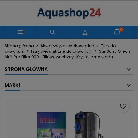
×
×
×
Moje listy życzeń
Utwórz listę życzeń
Zaloguj się
Utwórz nową listę
add_circle_outline
Musisz być zalogowany by zapisać produkty na
0
Nazwa listy życzeń



swojej liście życzeń.
Strona główna
Akwarystyka słodkowodna
Filtry do
akwarium
Filtry wewnętrzne do akwarium
SunSun / Grech
Anuluj
Zaloguj się
MultiPro Filter 900 - filtr wewnętrzny | Krystaliczna woda
Anuluj
Utwórz listę życzeń
STRONA GŁÓWNA
MARKI
favorite_border