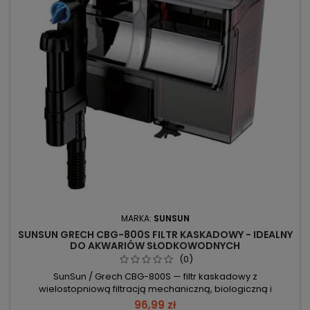
MARKA:
SUNSUN
SUNSUN GRECH CBG-800S FILTR KASKADOWY - IDEALNY
DO AKWARIÓW SŁODKOWODNYCH
(0)
SunSun / Grech CBG-800S — filtr kaskadowy z
wielostopniową filtracją mechaniczną, biologiczną i
chemiczną, przeznaczony do zbiorników 75–190 l. Przepływ
96,99 zł