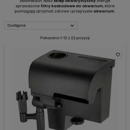
zbiornikach. Nasz
sklep akwarystyczny
oferuje
sprawdzone
filtry kaskadowe do akwarium
, które
pomagają utrzymać zdrowe i przejrzyste
akwarium
.

Dostępne
Pokazano 1-12 z 22 pozycji
favorite_border