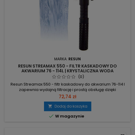
MARKA:
RESUN
RESUN STREAMAX 550 - FILTR KASKADOWY DO
AKWARIUM 76 - 114L | KRYSTALICZNA WODA
(0)
Resun Streamax 550 - filtr kaskadowy do akwarium 76-114 l
zapewnia wydajną filtrację i prostą obsługę dzięki
automatycznemu czujnikowi wymiany wkładów. Wydajność
72,74 zł
300–600 l/h – szybkie oczyszczanie i cyrkulacja w akwarium
76–114 l. Moc 6.5W – niskie zużycie energii przy stałej pracy.
Dodaj do koszyka

Czujnik wymiany wkładów + wkłady RFC02 w zestawie – filtr...

W magazynie