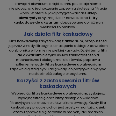
krawędzi akwarium, dzięki czemu pozostaje niemal
niewidoczny, a jednocześnie zapewnia skuteczną filtrację
wody. W ofercie, jaką przygotował nasz
sklep
akwarystyczny
, znajdziesz nowoczesne
filtry
kaskadowe do akwarium
dopasowane do różnych
wielkości zbiorników.
Jak działa filtr kaskadowy
Filtr kaskadowy
zasysa wodę z
akwarium
, przepuszcza
ją przez wkłady filtracyjne, a następnie oddaje z powrotem
do zbiornika w formie niewielkiej kaskady. Dzięki temu
filtr
do akwarium
nie tylko usuwa zanieczyszczenia
mechaniczne i biologiczne, ale również poprawia
natlenienie wody.
Filtry kaskadowe do akwarium
zapewniają stałą cyrkulację wody, co pozytywnie wpływa
na stabilność całego ekosystemu.
Korzyści z zastosowania filtrów
kaskadowych
Wybierając
filtry kaskadowe do akwarium
, zyskujesz
wydajną filtrację oraz łatwy dostęp do wkładów
filtracyjnych, co znacznie ułatwia konserwację. Każdy
filtr
kaskadowy
pracuje cicho i jest prosty w montażu, dzięki
czemu sprawdzi się zarówno w małych, jak i średnich