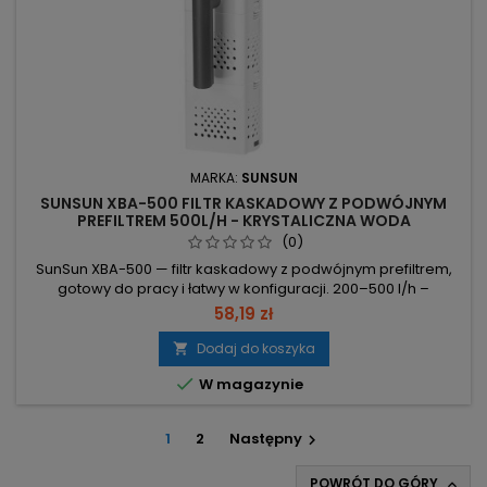
MARKA:
SUNSUN
SUNSUN XBA-500 FILTR KASKADOWY Z PODWÓJNYM
PREFILTREM 500L/H - KRYSTALICZNA WODA
(0)
SunSun XBA-500 — filtr kaskadowy z podwójnym prefiltrem,
gotowy do pracy i łatwy w konfiguracji. 200–500 l/h –
regulowany przepływ dla klarownej wody w akwariach 30–
58,19 zł
80 L. 5W – niskie zużycie energii i cicha praca. 1000 ml
pojemność + dwa kosze gąbkowe w prefiltrze i dwie komory
Dodaj do koszyka

(włóknina + kaseta z węglem) – miejsce na wkłady

W magazynie
mechaniczne, biologiczne i...
1
2
Następny

POWRÓT DO GÓRY
