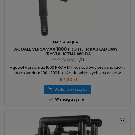
MARKA:
AQUAEL
AQUAEL VERSAMAX 1000 PRO FILTR KASKADOWY -
KRYSTALICZNA WODA
(0)
Aquael Versamax 1000 PRO - filtr kaskadowy przeznaczony
do akwarium 130–200 l, także do większych zbiorników
morskich. Wydajność 900 l/h – szybka cyrkulacja i efektywne
167,33 zł
oczyszczanie. Moc 7.1W – niskie zużycie energii. Poziom
hałasu 32 dB – praca niemal niesłyszalna. Silnik pod wodą –
Dodaj do koszyka

natychmiastowy start po podłączeniu i odporność na

W magazynie
przerwy zasilania.
favorite_border