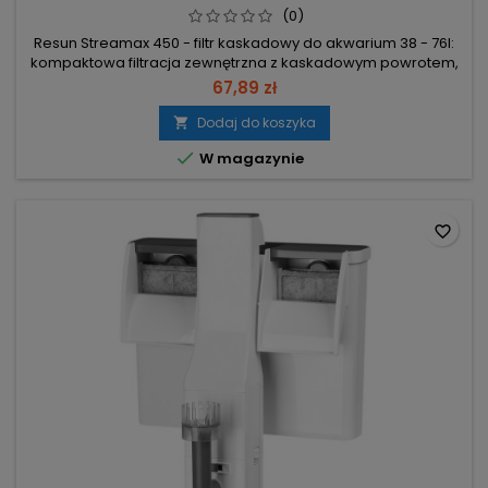
(0)
Resun Streamax 450 - filtr kaskadowy do akwarium 38 - 76l:
kompaktowa filtracja zewnętrzna z kaskadowym powrotem,
który dodatkowo napowietrza wodę. Moc 5,5W – niskie
67,89 zł
zużycie energii przy ciągłej pracy. Wydajność 225–450 l/h –
skuteczna cyrkulacja i klarowność w akwariach 38–76 l.
Dodaj do koszyka

Wkłady RFC02 (bio/mech/chem) – wielostopniowa filtracja;

W magazynie
czujnik...
favorite_border