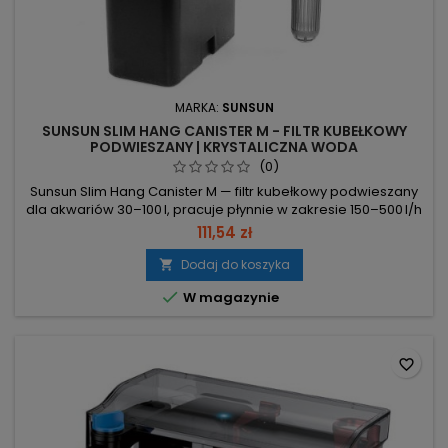
MARKA:
SUNSUN
SUNSUN SLIM HANG CANISTER M - FILTR KUBEŁKOWY
PODWIESZANY | KRYSTALICZNA WODA
(0)
Sunsun Slim Hang Canister M — filtr kubełkowy podwieszany
dla akwariów 30–100 l, pracuje płynnie w zakresie 150–500 l/h
przy poborze mocy 6W. 150–500 l/h – podwójna
111,54 zł
bezstopniowa regulacja przepływu, dostosowanie do
zbiorników 30–100 l. 6W – niskie zużycie energii; pompa z osią
Dodaj do koszyka

ze spieku metali nierdzewnych z tytanem (odporna na wodę

W magazynie
morską). 5 koszy na...
favorite_border