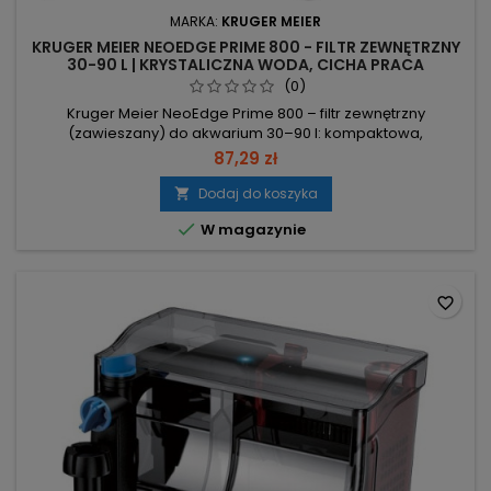
MARKA:
KRUGER MEIER
KRUGER MEIER NEOEDGE PRIME 800 - FILTR ZEWNĘTRZNY
30-90 L | KRYSTALICZNA WODA, CICHA PRACA
(0)
Kruger Meier NeoEdge Prime 800 – filtr zewnętrzny
(zawieszany) do akwarium 30–90 l: kompaktowa,
regulowana i cicha filtracja. Moc 6W – niskie zużycie energii.
87,29 zł
Wydajność 285–500 l/h – regulowany przepływ dopasowany
do 30–90 l. 5 koszy filtracyjnych z mikro włókniną – duża
Dodaj do koszyka

powierzchnia filtracji

W magazynie
mechanicznej/biologicznej/chemicznej. Tylko 10 cm szer.,...
favorite_border