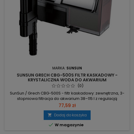
MARKA:
SUNSUN
SUNSUN GRECH CBG-500S FILTR KASKADOWY -
KRYSTALICZNA WODA DO AKWARIUM
SŁODKOWODNEGO
(0)
SunSun / Grech CBG-500S - filtr kaskadowy: zewnętrzna, 3-
stopniowa filtracja do akwarium 38–115 l z regulacją
przepływu i skimmerem powierzchniowym. Moc 6W – niskie
77,59 zł
zużycie energii przy pracy pompy. Przepływ 160–500 l/h –
adaptowalna wydajność dla zbiorników 38–115 l, gwarancja
Dodaj do koszyka

klarownej wody. 3-stopniowa filtracja: gąbka, kulki bio-

W magazynie
ceramiczne, węgiel...