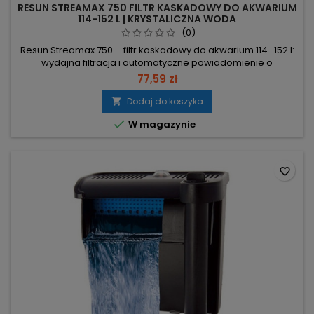
RESUN STREAMAX 750 FILTR KASKADOWY DO AKWARIUM
114-152 L | KRYSTALICZNA WODA
(0)
Resun Streamax 750 – filtr kaskadowy do akwarium 114–152 l:
wydajna filtracja i automatyczne powiadomienie o
konieczności wymiany wkładów. Wydajność 750 l/h – szybkie
77,59 zł
oczyszczanie i klarowna woda. Moc 7 W – niskie zużycie
energii. Zakres 114–152 l – dopasowany do średnich
Dodaj do koszyka

zbiorników. Wkłady RFC02

W magazynie
(biologiczna/mechaniczna/chemiczna) + czujnik wymiany
–...
favorite_border