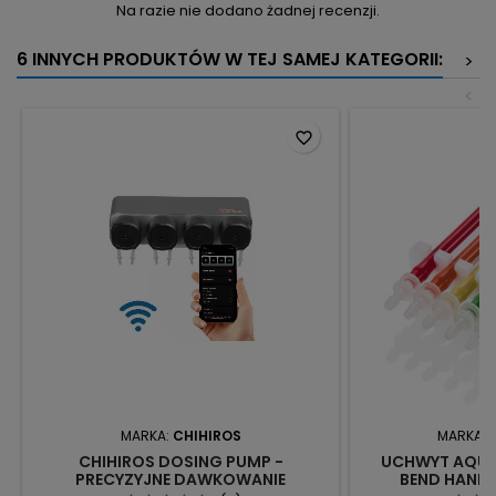
Na razie nie dodano żadnej recenzji.
6 INNYCH PRODUKTÓW W TEJ SAMEJ KATEGORII:
>
<
favorite_border
MARKA:
CHIHIROS
MARKA:
CHIHIROS DOSING PUMP -
UCHWYT AQUA
PRECYZYJNE DAWKOWANIE
BEND HAND