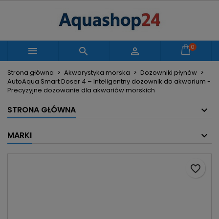
×
×
×
Moje listy życzeń
Utwórz listę życzeń
Zaloguj się
Utwórz nową listę
add_circle_outline
Musisz być zalogowany by zapisać produkty na
0
Nazwa listy życzeń



swojej liście życzeń.
Strona główna
Akwarystyka morska
Dozowniki płynów
AutoAqua Smart Doser 4 – Inteligentny dozownik do akwarium -
Anuluj
Zaloguj się
Precyzyjne dozowanie dla akwariów morskich
Anuluj
Utwórz listę życzeń
STRONA GŁÓWNA
MARKI
favorite_border