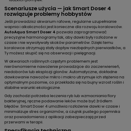
Scenariusze użycia — jak Smart Doser 4
rozwiązuje problemy hobbystów
Jeśli prowadzisz akwarium rafowe, regularne uzupełnianie
wapnia i alkaliczności jest konieczne dla rozwoju koralowców.
AutoAqua Smart Doser 4
pozwala zaprogramować
precyzyjne harmonogramy tak, aby dawki były rozłożone w
czasie i nie wywoływały skoków parametrów. Dzięki temu
koralowce otrzymują stały dopływ niezbędnych pierwiastków, a
Ty możesz skupić się na obserwacji i pielęgnacji.
W akwariach roślinnych częstym problemem jest
nierównomierne nawożenie prowadzące do zaczerwienień,
niedoborów lub eksplozji glonów. Automatyczne, dokładne
dawkowanie nawozów mikro i makro utrzymuje ich stężenia na
optymalnym poziomie, co przekłada się na bujny wzrost roślin i
stabilne warunki ekologiczne.
Gdy zachodzi potrzeba leczenia ryb lub wzmacniania flory
bakteryjnej, ręczne podawanie leków może być źródłem
błędów. Smart Doser 4 umożliwia rozłożenie dawki w czasie i
minimalizuje stres organizmów, a czujnik pustego pojemnika
oraz powiadomienia z aplikacji zabezpieczają przed
przerwami w terapii.
Specyfikacja techniczna