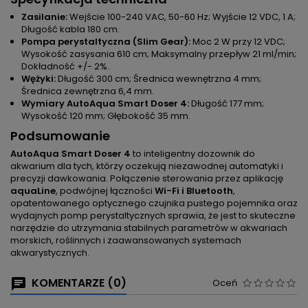
Zasilanie:
Wejście 100-240 VAC, 50-60 Hz; Wyjście 12 VDC, 1 A;
Długość kabla 180 cm.
Pompa perystaltyczna (Slim Gear):
Moc 2 W przy 12 VDC;
Wysokość zasysania 610 cm; Maksymalny przepływ 21 ml/min;
Dokładność +/- 2%.
Wężyki:
Długość 300 cm; Średnica wewnętrzna 4 mm;
Średnica zewnętrzna 6,4 mm.
Wymiary AutoAqua Smart Doser 4:
Długość 177 mm;
Wysokość 120 mm; Głębokość 35 mm.
Podsumowanie
AutoAqua Smart Doser 4
to inteligentny dozownik do
akwarium dla tych, którzy oczekują niezawodnej automatyki i
precyzji dawkowania. Połączenie sterowania przez aplikację
aquaLine
, podwójnej łączności
Wi-Fi i Bluetooth
,
opatentowanego optycznego czujnika pustego pojemnika oraz
wydajnych pomp perystaltycznych sprawia, że jest to skuteczne
narzędzie do utrzymania stabilnych parametrów w akwariach
morskich, roślinnych i zaawansowanych systemach
akwarystycznych.
KOMENTARZE (0)
Oceń