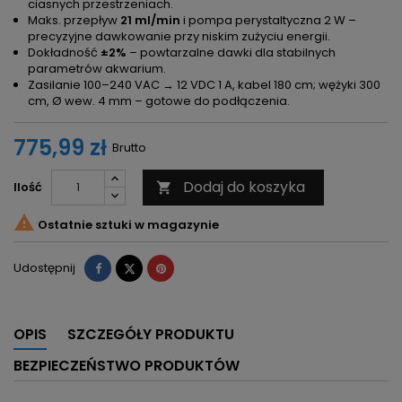
ciasnych przestrzeniach.
Maks. przepływ
21 ml/min
i pompa perystaltyczna 2 W –
precyzyjne dawkowanie przy niskim zużyciu energii.
Dokładność
±2%
– powtarzalne dawki dla stabilnych
parametrów akwarium.
Zasilanie 100–240 VAC → 12 VDC 1 A, kabel 180 cm; wężyki 300
cm, Ø wew. 4 mm – gotowe do podłączenia.
775,99 zł
Brutto
Dodaj do koszyka
Ilość


Ostatnie sztuki w magazynie
Udostępnij
Tweetuj
Pinterest
Udostępnij
OPIS
SZCZEGÓŁY PRODUKTU
BEZPIECZEŃSTWO PRODUKTÓW