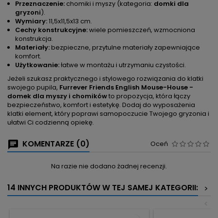
Przeznaczenie:
chomiki i myszy (kategoria:
domki dla
gryzoni
).
Wymiary:
11,5x11,5x13 cm.
Cechy konstrukcyjne:
wiele pomieszczeń, wzmocniona
konstrukcja.
Materiały:
bezpieczne, przytulne materiały zapewniające
komfort.
Użytkowanie:
łatwe w montażu i utrzymaniu czystości.
Jeżeli szukasz praktycznego i stylowego rozwiązania do klatki
swojego pupila,
Furrever Friends English Mouse-House -
domek dla myszy i chomików
to propozycja, która łączy
bezpieczeństwo, komfort i estetykę. Dodaj do wyposażenia
klatki element, który poprawi samopoczucie Twojego gryzonia i
ułatwi Ci codzienną opiekę.
KOMENTARZE (0)
Oceń
Na razie nie dodano żadnej recenzji.
14 INNYCH PRODUKTÓW W TEJ SAMEJ KATEGORII:
>
<