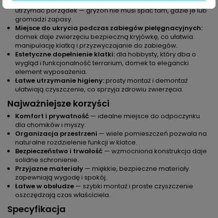
Oddzielenie funkcji w klatce:
dzięki kilku komorom łatwiej
utrzymać porządek — gryzoń nie musi spać tam, gdzie je lub
gromadzi zapasy.
Miejsce do ukrycia podczas zabiegów pielęgnacyjnych:
domek daje zwierzęciu bezpieczną kryjówkę, co ułatwia
manipulację klatką i przyzwyczajanie do zabiegów.
Estetyczne dopełnienie klatki:
dla hobbysty, który dba o
wygląd i funkcjonalność terrarium, domek to elegancki
element wyposażenia.
Łatwe utrzymanie higieny:
prosty montaż i demontaż
ułatwiają czyszczenie, co sprzyja zdrowiu zwierzęcia.
Najważniejsze korzyści
Komfort i prywatność
— idealne miejsce do odpoczynku
dla chomików i myszy.
Organizacja przestrzeni
— wiele pomieszczeń pozwala na
naturalne rozdzielenie funkcji w klatce.
Bezpieczeństwo i trwałość
— wzmocniona konstrukcja daje
solidne schronienie.
Przyjazne materiały
— miękkie, bezpieczne materiały
zapewniają wygodę i spokój.
Łatwe w obsłudze
— szybki montaż i proste czyszczenie
oszczędzają czas właściciela.
Specyfikacja