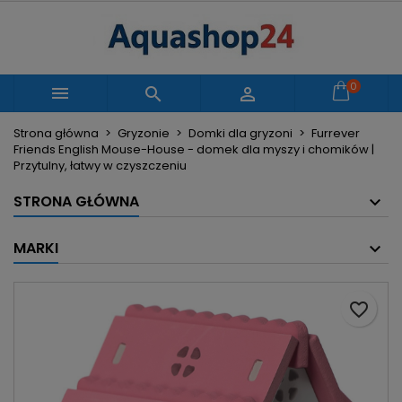
×
×
×
Moje listy życzeń
Utwórz listę życzeń
Zaloguj się
Utwórz nową listę
add_circle_outline
Musisz być zalogowany by zapisać produkty na
0
Nazwa listy życzeń



swojej liście życzeń.
Strona główna
Gryzonie
Domki dla gryzoni
Furrever
Friends English Mouse-House - domek dla myszy i chomików |
Anuluj
Zaloguj się
Przytulny, łatwy w czyszczeniu
Anuluj
Utwórz listę życzeń
STRONA GŁÓWNA
MARKI
favorite_border