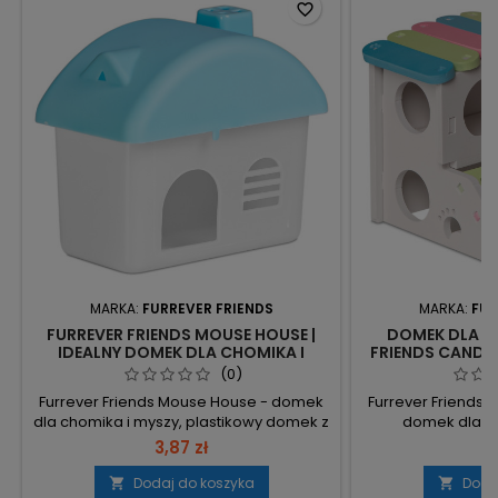
favorite_border
MARKA:
FURREVER FRIENDS
MARKA:
FUR
FURREVER FRIENDS MOUSE HOUSE |
DOMEK DLA G
IDEALNY DOMEK DLA CHOMIKA I
FRIENDS CANDY
MYSZY
MYSZY 
(0)
Furrever Friends Mouse House - domek
Furrever Friends
dla chomika i myszy, plastikowy domek z
domek dla m
zdejmowanym dachem, zapewniający
wielopomieszcz
3,87 zł
9
prywatne miejsce do snu i łatwe
wymiarach 12,5x
czyszczenie. Wymiary 13x8x11.5 cm –
bezpiecznych m
Dodaj do koszyka
Doda

