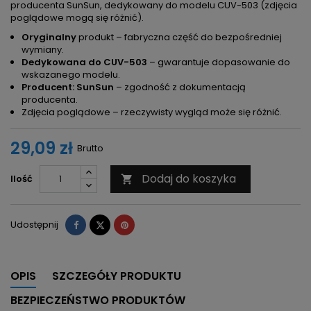
producenta SunSun, dedykowany do modelu CUV-503 (zdjęcia
poglądowe mogą się różnić).
Oryginalny
produkt – fabryczna część do bezpośredniej
wymiany.
Dedykowana do CUV-503
– gwarantuje dopasowanie do
wskazanego modelu.
Producent: SunSun
– zgodność z dokumentacją
producenta.
Zdjęcia poglądowe – rzeczywisty wygląd może się różnić.
29,09 zł
Brutto
Dodaj do koszyka
Ilość

Udostępnij
Tweetuj
Pinterest
Udostępnij
OPIS
SZCZEGÓŁY PRODUKTU
BEZPIECZEŃSTWO PRODUKTÓW