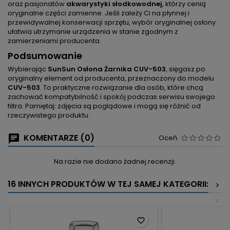
oraz pasjonatów
akwarystyki słodkowodnej
, którzy cenią
oryginalne części zamienne. Jeśli zależy Ci na płynnej i
przewidywalnej konserwacji sprzętu, wybór oryginalnej osłony
ułatwia utrzymanie urządzenia w stanie zgodnym z
zamierzeniami producenta.
Podsumowanie
Wybierając
SunSun Osłona Żarnika CUV-503
, sięgasz po
oryginalny element od producenta, przeznaczony do modelu
CUV-503
. To praktyczne rozwiązanie dla osób, które chcą
zachować kompatybilność i spokój podczas serwisu swojego
filtra. Pamiętaj: zdjęcia są poglądowe i mogą się różnić od
rzeczywistego produktu.
KOMENTARZE (0)
Oceń
Na razie nie dodano żadnej recenzji.
16 INNYCH PRODUKTÓW W TEJ SAMEJ KATEGORII:
>
<
favorite_border