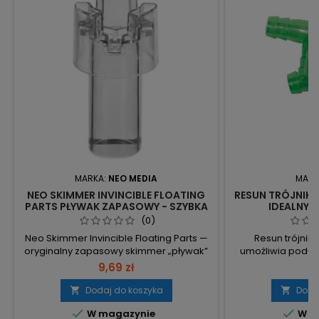
MARKA:
NEO MEDIA
MARK
NEO SKIMMER INVINCIBLE FLOATING
RESUN TRÓJNIK 
PARTS PŁYWAK ZAPASOWY - SZYBKA
IDEALNY 
WYMIANA, KRYSTALICZNA WODA
(0)
Neo Skimmer Invincible Floating Parts —
Resun trójnik
oryginalny zapasowy skimmer „pływak”
umożliwia podłą
do Aquario Neo Skimmer.
urządzeń do syst
9,69 zł
5
Kompatybilność: pasuje do rozmiarów M
rozbudowy instala
i L — do wszystkich wcześniejszych i
dopasowany do 
Dodaj do koszyka
Doda


najnowszych wersji Aquario Neo
montaż. 2 sztuki w


W magazynie
W m
Skimmer. Zawartość zestawu: 1
montażu lub 