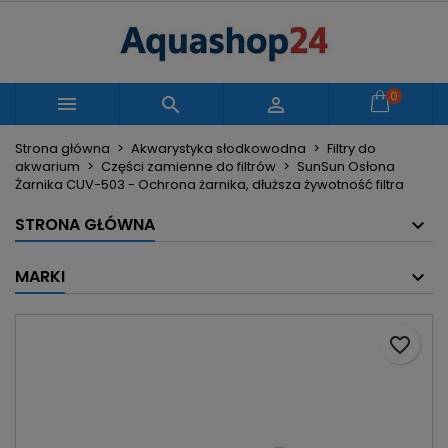
×
×
×
Moje listy życzeń
Utwórz listę życzeń
Zaloguj się
Utwórz nową listę
add_circle_outline
Musisz być zalogowany by zapisać produkty na
0
Nazwa listy życzeń



swojej liście życzeń.
Strona główna
Akwarystyka słodkowodna
Filtry do
akwarium
Części zamienne do filtrów
SunSun Osłona
Anuluj
Zaloguj się
Żarnika CUV-503 - Ochrona żarnika, dłuższa żywotność filtra
Anuluj
Utwórz listę życzeń
STRONA GŁÓWNA
MARKI
favorite_border