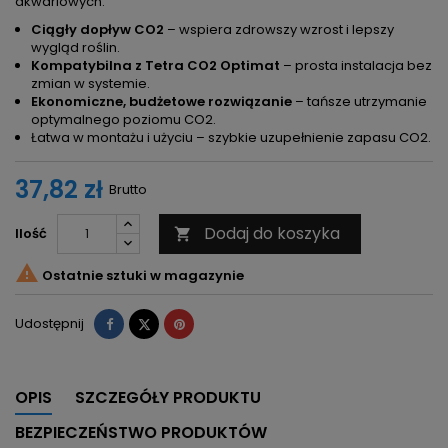
akwariowych.
Ciągły dopływ CO2
– wspiera zdrowszy wzrost i lepszy
wygląd roślin.
Kompatybilna z Tetra CO2 Optimat
– prosta instalacja bez
zmian w systemie.
Ekonomiczne, budżetowe rozwiązanie
– tańsze utrzymanie
optymalnego poziomu CO2.
Łatwa w montażu i użyciu – szybkie uzupełnienie zapasu CO2.
37,82 zł
Brutto
Dodaj do koszyka
Ilość


Ostatnie sztuki w magazynie
Udostępnij
Tweetuj
Pinterest
Udostępnij
OPIS
SZCZEGÓŁY PRODUKTU
BEZPIECZEŃSTWO PRODUKTÓW