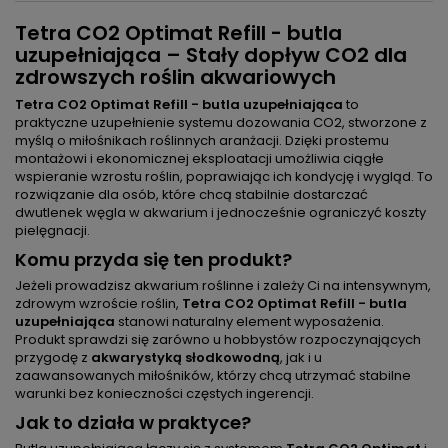
Tetra CO2 Optimat Refill - butla
uzupełniająca – Stały dopływ CO2 dla
zdrowszych roślin akwariowych
Tetra CO2 Optimat Refill - butla uzupełniająca
to
praktyczne uzupełnienie systemu dozowania CO2, stworzone z
myślą o miłośnikach roślinnych aranżacji. Dzięki prostemu
montażowi i ekonomicznej eksploatacji umożliwia ciągłe
wspieranie wzrostu roślin, poprawiając ich kondycję i wygląd. To
rozwiązanie dla osób, które chcą stabilnie dostarczać
dwutlenek węgla w akwarium i jednocześnie ograniczyć koszty
pielęgnacji.
Komu przyda się ten produkt?
Jeżeli prowadzisz akwarium roślinne i zależy Ci na intensywnym,
zdrowym wzroście roślin,
Tetra CO2 Optimat Refill - butla
uzupełniająca
stanowi naturalny element wyposażenia.
Produkt sprawdzi się zarówno u hobbystów rozpoczynających
przygodę z
akwarystyką słodkowodną
, jak i u
zaawansowanych miłośników, którzy chcą utrzymać stabilne
warunki bez konieczności częstych ingerencji.
Jak to działa w praktyce?