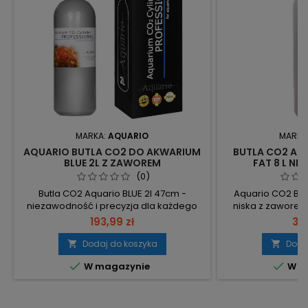
MARKA:
AQUARIO
MARKA
AQUARIO BUTLA CO2 DO AKWARIUM
BUTLA CO2 AQ
BLUE 2L Z ZAWOREM
FAT 8 L NI
(0)
Butla CO2 Aquario BLUE 2l 47cm -
Aquario CO2 Bott
niezawodność i precyzja dla każdego
niska z zaworem
akwarysty. Wyposażona w bezpiecznik
CO2 stworzona z m
193,99 zł
388
do 190 BAR, zapewnia stabilne warunki
pojemności – mnie
dla roślin i ryb. Bezpieczeństwo: Zawór z
CO2. Wys. 56 cm
Dodaj do koszyka
Doda


bezpiecznikiem oraz certyfikaty
dnem – mieści


W magazynie
W m
europejskie gwarantują maksymalną
akwarium. Zawór
ochronę podczas użytkowania.
150 BAR i stand
Długotrwałość: Legalizacja na 10 lat z
reduktor – bezpi
możliwością przedłużenia, co świadczy...
Nowa butla, 