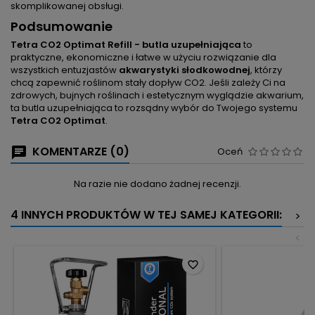
skomplikowanej obsługi.
Podsumowanie
Tetra CO2 Optimat Refill - butla uzupełniająca
to
praktyczne, ekonomiczne i łatwe w użyciu rozwiązanie dla
wszystkich entuzjastów
akwarystyki słodkowodnej
, którzy
chcą zapewnić roślinom stały dopływ CO2. Jeśli zależy Ci na
zdrowych, bujnych roślinach i estetycznym wyglądzie akwarium,
ta butla uzupełniająca to rozsądny wybór do Twojego systemu
Tetra CO2 Optimat
.
KOMENTARZE (0)
Oceń
Na razie nie dodano żadnej recenzji.
4 INNYCH PRODUKTÓW W TEJ SAMEJ KATEGORII:
>
<
favorite_border