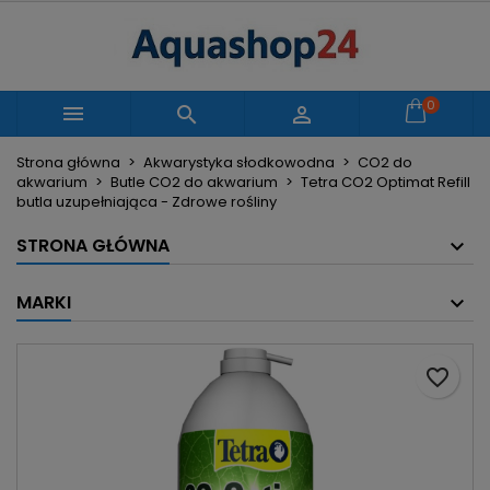
×
×
×
Moje listy życzeń
Utwórz listę życzeń
Zaloguj się
Utwórz nową listę
add_circle_outline
Musisz być zalogowany by zapisać produkty na
0
Nazwa listy życzeń



swojej liście życzeń.
Strona główna
Akwarystyka słodkowodna
CO2 do
akwarium
Butle CO2 do akwarium
Tetra CO2 Optimat Refill
Anuluj
Zaloguj się
butla uzupełniająca - Zdrowe rośliny
Anuluj
Utwórz listę życzeń
STRONA GŁÓWNA
MARKI
favorite_border