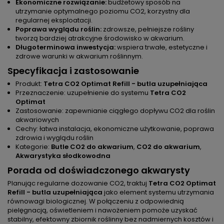
Ekonomiczne rozwiązanie:
budżetowy sposób na
utrzymanie optymalnego poziomu CO2, korzystny dla
regularnej eksploatacji.
Poprawa wyglądu roślin:
zdrowsze, pełniejsze rośliny
tworzą bardziej atrakcyjne środowisko w akwarium.
Długoterminowa inwestycja:
wspiera trwałe, estetyczne i
zdrowe warunki w akwarium roślinnym.
Specyfikacja i zastosowanie
Produkt:
Tetra CO2 Optimat Refill - butla uzupełniająca
Przeznaczenie: uzupełnienie do systemu
Tetra CO2
Optimat
Zastosowanie: zapewnianie ciągłego dopływu CO2 dla roślin
akwariowych
Cechy: łatwa instalacja, ekonomiczne użytkowanie, poprawa
zdrowia i wyglądu roślin
Kategorie:
Butle CO2 do akwarium
,
CO2 do akwarium
,
Akwarystyka słodkowodna
Porada od doświadczonego akwarysty
Planując regularne dozowanie CO2, traktuj
Tetra CO2 Optimat
Refill - butla uzupełniająca
jako element systemu utrzymania
równowagi biologicznej. W połączeniu z odpowiednią
pielęgnacją, oświetleniem i nawożeniem pomoże uzyskać
stabilny, efektowny zbiornik roślinny bez nadmiernych kosztów i