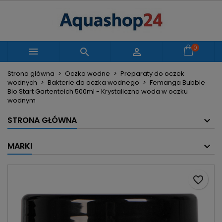
×
×
×
Moje listy życzeń
Utwórz listę życzeń
Zaloguj się
Utwórz nową listę
add_circle_outline
Musisz być zalogowany by zapisać produkty na
0
Nazwa listy życzeń



swojej liście życzeń.
Strona główna
Oczko wodne
Preparaty do oczek
wodnych
Bakterie do oczka wodnego
Femanga Bubble
Anuluj
Zaloguj się
Bio Start Gartenteich 500ml - Krystaliczna woda w oczku
Anuluj
Utwórz listę życzeń
wodnym
STRONA GŁÓWNA
MARKI
favorite_border