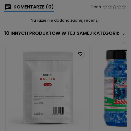
KOMENTARZE (0)
Oceń
Na razie nie dodano żadnej recenzji.
10 INNYCH PRODUKTÓW W TEJ SAMEJ KATEGORII:
>
<
favorite_border