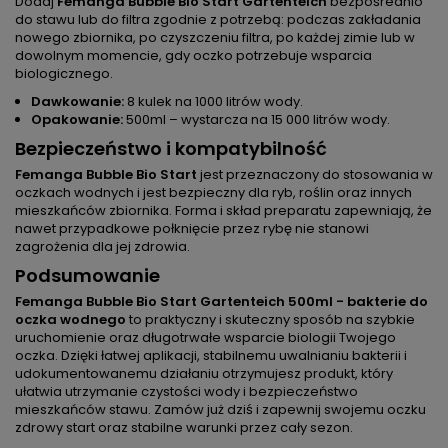
Dodaj
Femanga Bubble Bio Start Gartenteich
bezpośrednio
do stawu lub do filtra zgodnie z potrzebą: podczas zakładania
nowego zbiornika, po czyszczeniu filtra, po każdej zimie lub w
dowolnym momencie, gdy oczko potrzebuje wsparcia
biologicznego.
Dawkowanie:
8 kulek na 1000 litrów wody.
Opakowanie:
500ml – wystarcza na 15 000 litrów wody.
Bezpieczeństwo i kompatybilność
Femanga Bubble Bio Start
jest przeznaczony do stosowania w
oczkach wodnych i jest bezpieczny dla ryb, roślin oraz innych
mieszkańców zbiornika. Forma i skład preparatu zapewniają, że
nawet przypadkowe połknięcie przez rybę nie stanowi
zagrożenia dla jej zdrowia.
Podsumowanie
Femanga Bubble Bio Start Gartenteich 500ml - bakterie do
oczka wodnego
to praktyczny i skuteczny sposób na szybkie
uruchomienie oraz długotrwałe wsparcie biologii Twojego
oczka. Dzięki łatwej aplikacji, stabilnemu uwalnianiu bakterii i
udokumentowanemu działaniu otrzymujesz produkt, który
ułatwia utrzymanie czystości wody i bezpieczeństwo
mieszkańców stawu. Zamów już dziś i zapewnij swojemu oczku
zdrowy start oraz stabilne warunki przez cały sezon.