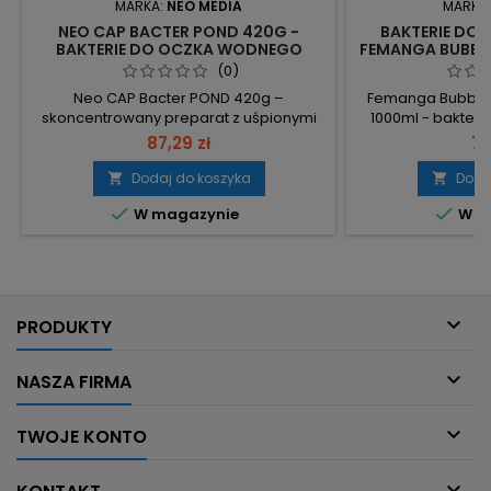
MARKA:
NEO MEDIA
MARKA
NEO CAP BACTER POND 420G -
BAKTERIE DO
BAKTERIE DO OCZKA WODNEGO
FEMANGA BUBBLE
30.000L | KRYSTALICZNA WODA
(0)
Neo CAP Bacter POND 420g –
Femanga Bubble B
skoncentrowany preparat z uśpionymi
1000ml - bakter
bakteriami do oczka wodnego,
zawiera miliard
87,29 zł
72
wydajność 30.000 l; uaktywnia się od
formie żelowych k
razu po dodaniu. Opakowanie: 420g –
start biologi
Dodaj do koszyka
Doda


wydajność na 30.000 l (30 ton wody).
uwalnianie pożyte


W magazynie
W m
Uśpione bakterie aktywują się po
ml – wystarcza
kontakcie z wodą i biologicznie
ekonomiczne w
rozkładają amoniak, azotyny i azotany –
zbiorników. 8 ku
mniej glonów i nieprzyjemnych
precyzyjne 
zapachów. Bez...
zakł

PRODUKTY

NASZA FIRMA

TWOJE KONTO
