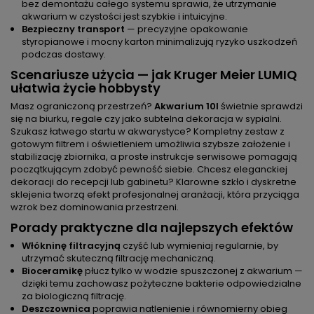
bez demontażu całego systemu sprawia, że utrzymanie
akwarium w czystości jest szybkie i intuicyjne.
Bezpieczny transport
— precyzyjne opakowanie
styropianowe i mocny karton minimalizują ryzyko uszkodzeń
podczas dostawy.
Scenariusze użycia — jak Kruger Meier LUMIQ
ułatwia życie hobbysty
Masz ograniczoną przestrzeń?
Akwarium 10l
świetnie sprawdzi
się na biurku, regale czy jako subtelna dekoracja w sypialni.
Szukasz łatwego startu w akwarystyce? Kompletny zestaw z
gotowym filtrem i oświetleniem umożliwia szybsze założenie i
stabilizację zbiornika, a proste instrukcje serwisowe pomagają
początkującym zdobyć pewność siebie. Chcesz eleganckiej
dekoracji do recepcji lub gabinetu? Klarowne szkło i dyskretne
sklejenia tworzą efekt profesjonalnej aranżacji, która przyciąga
wzrok bez dominowania przestrzeni.
Porady praktyczne dla najlepszych efektów
Włókninę filtracyjną
czyść lub wymieniaj regularnie, by
utrzymać skuteczną filtrację mechaniczną.
Bioceramikę
płucz tylko w wodzie spuszczonej z akwarium —
dzięki temu zachowasz pożyteczne bakterie odpowiedzialne
za biologiczną filtrację.
Deszczownica
poprawia natlenienie i równomierny obieg