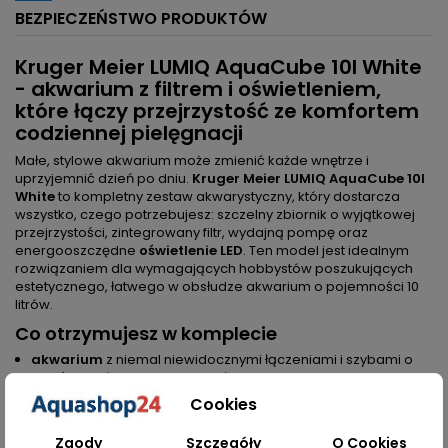
BEZPIECZEŃSTWO PRODUKTÓW
Kruger Meier LUMIQ AquaCube 10l White
- akwarium z filtrem i oświetleniem,
które łączy przejrzystość ze komfortem
codziennej pielęgnacji
Małe, stylowe akwarium może zmienić każde wnętrze i
uprzyjemnić dzień po dniu.
Kruger Meier LUMIQ AquaCube 10l
White
to kompletny zestaw akwarystyczny, który dostarcza
wszystko, czego potrzebujesz: szczelny zbiornik o wyjątkowej
przejrzystości, zintegrowany filtr, wydajną pompę oraz
energooszczędne
oświetlenie LED
. Ten model jest idealnym
rozwiązaniem dla wymagających hobbystów poszukujących
estetycznego, łatwego w obsłudze akwarium o pojemności 10
litrów.
Co otrzymujesz w komplecie
akwarium
z niemal niewidocznymi łączeniami i szybami o
jakości porównywalnej ze szkłem typu Opti
filtr
z włókniną filtracyjną i bioceramiką
Cookies
pompa wody
o mocy 2,5W i przepływie 250l/h
pokrywa
z trwałymi zawiasami i praktycznym otworem do
Zgody
Szczegóły
O Cookies