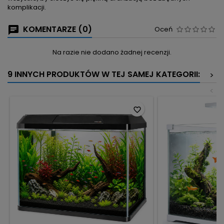
komplikacji.
KOMENTARZE (0)
Oceń
Na razie nie dodano żadnej recenzji.
9 INNYCH PRODUKTÓW W TEJ SAMEJ KATEGORII:
>
<
favorite_border