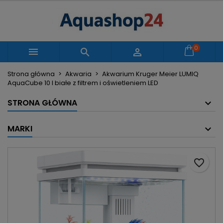
×
×
×
Moje listy życzeń
Utwórz listę życzeń
Zaloguj się
Utwórz nową listę
add_circle_outline
Musisz być zalogowany by zapisać produkty na
0
Nazwa listy życzeń



swojej liście życzeń.
Strona główna
Akwaria
Akwarium Kruger Meier LUMIQ
AquaCube 10 l białe z filtrem i oświetleniem LED
Anuluj
Zaloguj się
Anuluj
Utwórz listę życzeń
STRONA GŁÓWNA
MARKI
favorite_border