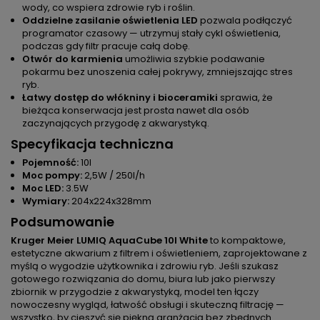
wody, co wspiera zdrowie ryb i roślin.
Oddzielne zasilanie oświetlenia LED
pozwala podłączyć
programator czasowy — utrzymuj stały cykl oświetlenia,
podczas gdy filtr pracuje całą dobę.
Otwór do karmienia
umożliwia szybkie podawanie
pokarmu bez unoszenia całej pokrywy, zmniejszając stres
ryb.
Łatwy dostęp do włókniny i bioceramiki
sprawia, że
bieżąca konserwacja jest prosta nawet dla osób
zaczynających przygodę z akwarystyką.
Specyfikacja techniczna
Pojemność:
10l
Moc pompy:
2,5W / 250l/h
Moc LED:
3.5W
Wymiary:
204x224x328mm
Podsumowanie
Kruger Meier LUMIQ AquaCube 10l White
to kompaktowe,
estetyczne akwarium z filtrem i oświetleniem, zaprojektowane z
myślą o wygodzie użytkownika i zdrowiu ryb. Jeśli szukasz
gotowego rozwiązania do domu, biura lub jako pierwszy
zbiornik w przygodzie z akwarystyką, model ten łączy
nowoczesny wygląd, łatwość obsługi i skuteczną filtrację —
wszystko, by cieszyć się piękną aranżacją bez zbędnych