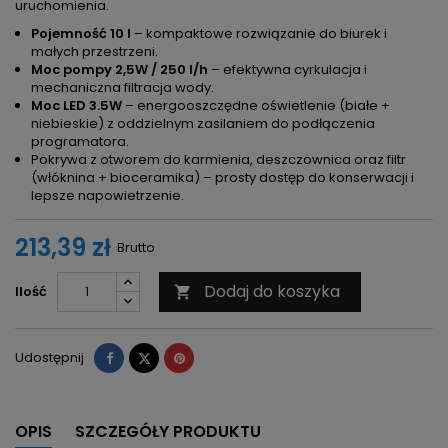
uruchomienia.
Pojemność 10 l
– kompaktowe rozwiązanie do biurek i
małych przestrzeni.
Moc pompy 2,5W / 250 l/h
– efektywna cyrkulacja i
mechaniczna filtracja wody.
Moc LED 3.5W
– energooszczędne oświetlenie (białe +
niebieskie) z oddzielnym zasilaniem do podłączenia
programatora.
Pokrywa z otworem do karmienia, deszczownica oraz filtr
(włóknina + bioceramika) – prosty dostęp do konserwacji i
lepsze napowietrzenie.
213,39 zł
Brutto
Dodaj do koszyka
Ilość

Udostępnij
Tweetuj
Pinterest
Udostępnij
OPIS
SZCZEGÓŁY PRODUKTU