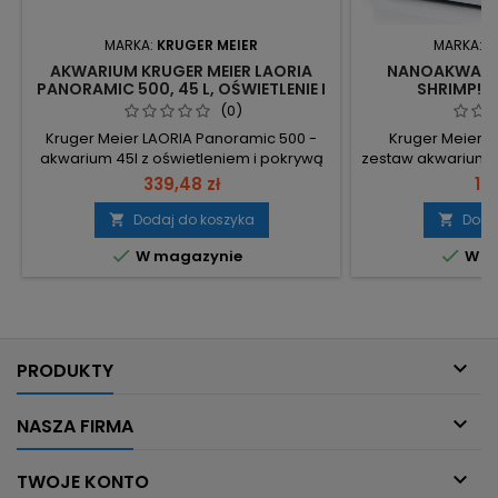
MARKA:
KRUGER MEIER
MARKA:
K
AKWARIUM KRUGER MEIER LAORIA
NANOAKWARIU
PANORAMIC 500, 45 L, OŚWIETLENIE I
SHRIMP!ON
POKRYWA
(0)
Kruger Meier LAORIA Panoramic 500 -
Kruger Meier S
akwarium 45l z oświetleniem i pokrywą
zestaw akwarium 1
— panoramiczne gięte szkło i kompletne
filtrem i lampą, 
339,48 zł
19
wyposażenie gotowe do zalania. 45 l –
uruchomienie
objętość; wymiary 500×290×385 mm dla
dodatkowych zakup
Dodaj do koszyka
Doda


dokładnego dopasowania miejsca. 8W
wymiary całkowi


W magazynie
W m
LED WRGB – 3 tryby (FULL / biało‑niebieski
kompaktowe, łatwe
/ czerwono‑zielony); moc odpowiednia
EdgePoint 350: 
dla wymagających aranżacji roślinnych.
deszczownicą i
Panoramiczne...
gwarancja

PRODUKTY

NASZA FIRMA

TWOJE KONTO