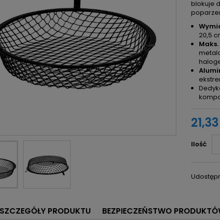
blokuje 
poparze
Wymia
20,5 c
Maks.
metal
halog
Alumi
ekstre
Dedyko
kompa
21,33
Ilość
Udostępn
SZCZEGÓŁY PRODUKTU
BEZPIECZEŃSTWO PRODUKT