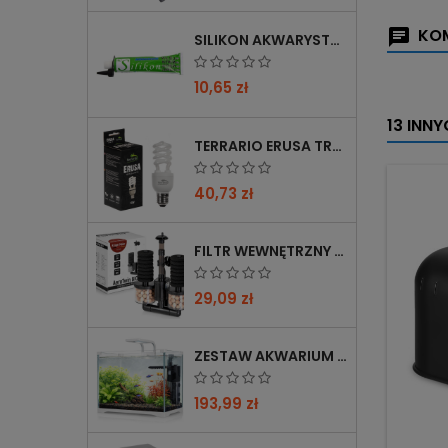
KOM
SILIKON AKWARYSTYCZNY 60 ML CZARNY
10,65 zł
13 INN
TERRARIO ERUSA TROPICAL UVB 5.0 ŻARÓWKA SPIRALNA 13W - IDEALNA DO TROPIKALNYCH TERRARIÓW
40,73 zł
FILTR WEWNĘTRZNY GĄBKOWY KRUGER MEIER AEROTWIN BIO S Z BIOFILTRACJĄ
29,09 zł
ZESTAW AKWARIUM KRUGER MEIER SHRIMP!ONE PRO 50 25 L DLA KREWETEK
193,99 zł