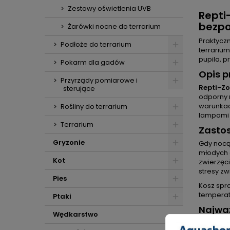
Zestawy oświetlenia UVB
Repti
bezpo
Żarówki nocne do terrarium
Praktyczn
Podłoże do terrarium
terrarium
pupila, p
Pokarm dla gadów
Opis p
Przyrządy pomiarowe i
Repti-Zo
sterujące
odporny 
warunkac
Rośliny do terrarium
lampam
Terrarium
Zastos
Gryzonie
Gdy nocą
młodych o
Kot
zwierzęci
stresy z
Pies
Kosz spr
temperat
Ptaki
Najważ
Wędkarstwo
Bezpie