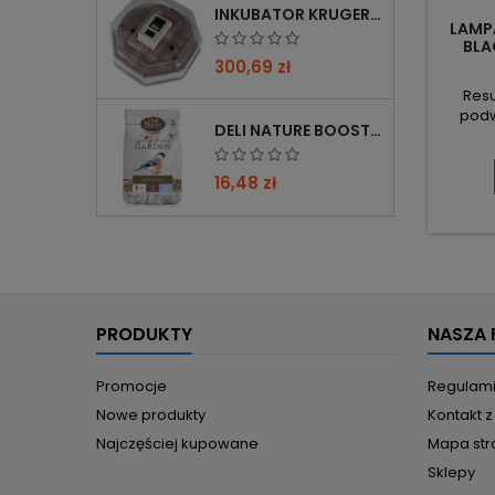
INKUBATOR KRUGER MEIER PROLEXOR 60 NA 60 JAJ Z TERMOSTATEM
LAMP
BLA
300,69 zł
Resu
podw
DELI NATURE BOOSTER MIX 850G - PRZYCIĄGA PTAKI ZIMĄ, BOGATY W WITAMINY
żarów
2x100W
jednocz
16,48 zł
kombin
— s
żaró
gr
przegr
PRODUKTY
NASZA 
Promocje
Regulam
Nowe produkty
Kontakt 
Najczęściej kupowane
Mapa str
Sklepy