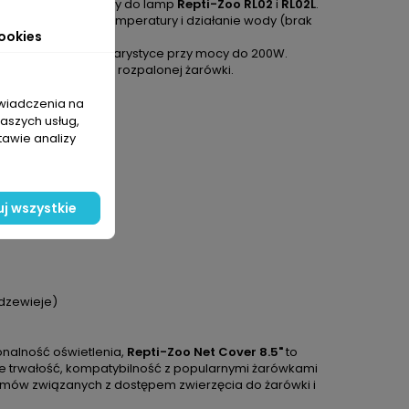
 oraz jest dedykowany do lamp
Repti-Zoo RL02
i
RL02L
.
 na ekstremalne temperatury i działanie wody (brak
ookies
stosowanych w terrarystyce przy mocy do 200W.
się bezpośrednio do rozpalonej żarówki.
świadczenia na
naszych usług,
tawie analizy
j wszystkie
rdzewieje)
nalność oświetlenia,
Repti-Zoo Net Cover 8.5"
to
ie trwałość, kompatybilność z popularnymi żarówkami
lemów związanych z dostępem zwierzęcia do żarówki i