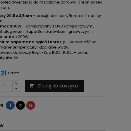
dostęp zwierzęcia do rozpalonej żarówki i chroni przed
niem.
ry 20,5 x 3,5 cm
– pasuje do kloszy/lamp o średnicy
m.
 moc 200W
– kompatybilny z UVB kompaktowymi,
ohalogenami, SuperSun, żarówkami grzewczymi i
enami do 200W.
nium odporne na ogień i korozję
– odporność na
malne temperatury i działanie wody.
wany do kloszy Repti-Zoo RL02 i RL02L – pełna
tybilność.
 zł
Brutto
Dodaj do koszyka

Udostępnij
Tweetuj
Pinterest
ij
ÓW