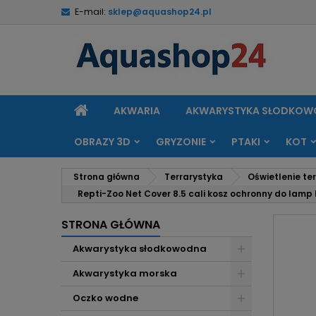
E-mail:
sklep@aquashop24.pl
M
U
Z
add_circle_outline
Mu
Na
STRONA
AKWARIA
AKWARYSTYKA SŁODKO
GŁÓWNA
OBRAZY 3D
GRYZONIE
PTAKI
KOT
Strona główna
Terrarystyka
Oświetlenie te
Repti-Zoo Net Cover 8.5 cali kosz ochronny do lamp R
STRONA GŁÓWNA
Akwarystyka słodkowodna
Akwarystyka morska
Oczko wodne