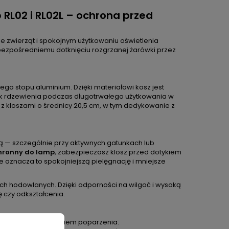
 RL02 i RL02L – ochrona przed
ie zwierząt i spokojnym użytkowaniu oświetlenia
bezpośredniemu dotknięciu rozgrzanej żarówki przez
go stopu aluminium. Dzięki materiałowi kosz jest
k rdzewienia podczas długotrwałego użytkowania w
z kloszami o średnicy 20,5 cm, w tym dedykowanie z
ką — szczególnie przy aktywnych gatunkach lub
hronny do lamp
, zabezpieczasz klosz przed dotykiem
e oznacza to spokojniejszą pielęgnację i mniejsze
ch hodowlanych. Dzięki odporności na wilgoć i wysoką
 czy odkształcenia.
dłem ciepła i ryzykiem poparzenia.