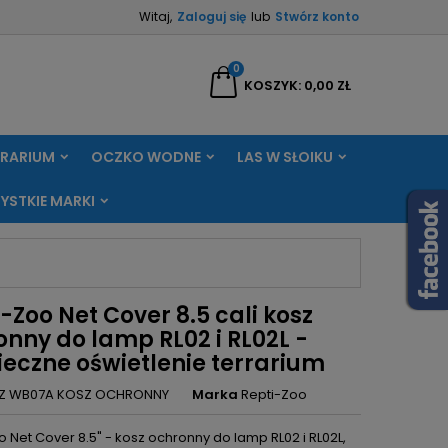
Witaj,
Zaloguj się
lub
Stwórz konto
×
×
×
0
aj
KOSZYK
0,00 ZŁ
RRARIUM
OCZKO WODNE
LAS W SŁOIKU
ę
YSTKIE MARKI
ń
-Zoo Net Cover 8.5 cali kosz
onny do lamp RL02 i RL02L -
ieczne oświetlenie terrarium
Z WB07A KOSZ OCHRONNY
Marka
Repti-Zoo
 Net Cover 8.5" - kosz ochronny do lamp RL02 i RL02L,