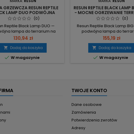
MARKA:
RESUN
MARKA:
RESUN
A GRZEWCZA RESUN REPTILE
RESUN REPTILE BLACK LAMP 
CK LAMP DUO PODWÓJNA
- MOCNE OGRZEWANIE TERR
CZARNA DO TERRARIUM
IDEALNA DLA GADÓ
(0)
(0)
n Reptile Black Lamp DUO —
Resun Reptile Black Lamp BI
ójna lampa do terrarium na
podwójna lampa do terrar
kę grzewczą i UVB, gotowa na
zaprojektowana do jednocz
130,94 zł
155,19 zł
. 2 x 100W maks. — pozwala na
montażu żarówki grzewczej i U
esne źródło grzewcze i UVB lub
150W maks. mocy – zapewnia
Dodaj do koszyka
Dodaj do koszyka


ację dzienna/nocna. Gwint E27
źródła ciepła i UVB dla wyma


W magazynie
W magazynie
tandardowy, szeroki wybór
gatunków. gwint E27 i duży k
wek. Ceramiczna oprawka —
uniwersalny montaż powsze
uba ceramika chroni przed
żarówek; max średnica żarówk
zaniem i przepaleniem. Maks.
Ceramiczna oprawka – g
wysokość żarówki 14...
ceramika chroni przed..
FIRMA
TWOJE KONTO
in
Dane osobowe
z nami
Zamówienia
ony
Potwierdzenia zwrotów
Adresy