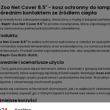
-Zoo Net Cover 8.5" - kosz ochronny do lamp
średnim kontaktem ze źródłem ciepła
y i trwały kosz zabezpieczający, stworzony z myślą o bezpieczeństw
.
Repti-Zoo Net Cover 8.5"
to proste rozwiązanie, które zapobiega 
rzy zachowaniu pełnej funkcjonalności oświetlenia.
roduktu
o Net Cover 8.5"
to siatka ochronna wykonana w całości ze specjalne
na bardzo wysokie temperatury oraz wodoodporny, co oznacza bra
h terrarium. Produkt został zaprojektowany tak, aby współpracować 
i
Repti-Zoo RL02
i
RL02L
.
owanie i scenariusze użycia
 Twój gad porusza się po terrarium, łatwo o kontakt z gorącą żarów
sobnikach, które wspinają się bliżej źródeł ciepła. Montując
kosz oc
a, minimalizując ryzyko poparzenia i uszkodzenia żarówki. W praktyc
wiązane z obserwacją zachowań pupila.
awdzi się zarówno w terrariach domowych, jak i w większych zestawa
urę możesz używać go z różnymi typami żarówek bez obaw o korozję
niejsze korzyści
czeństwo zwierzęcia
– chroni przed bezpośrednim kontaktem ze źró