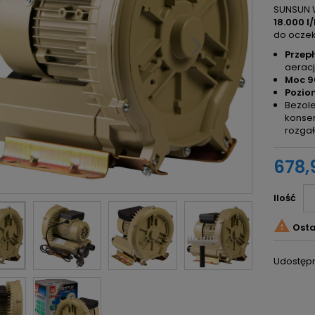
SUNSUN W
18.000 l
do oczek
Przepł
aeracji
Moc 
Pozio
Bezole
konser
rozga
678,9
Ilość

Osta
Udostępn