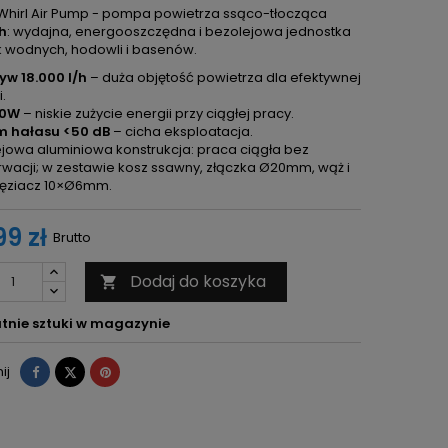
hirl Air Pump - pompa powietrza ssąco-tłocząca
/h
: wydajna, energooszczędna i bezolejowa jednostka
 wodnych, hodowli i basenów.
yw 18.000 l/h
– duża objętość powietrza dla efektywnej
.
90W
– niskie zużycie energii przy ciągłej pracy.
m hałasu <50 dB
– cicha eksploatacja.
jowa aluminiowa konstrukcja: praca ciągła bez
wacji; w zestawie kosz ssawny, złączka Ø20mm, wąż i
łęziacz 10×Ø6mm.
9 zł
Brutto
Dodaj do koszyka

tnie sztuki w magazynie
Udostępnij
Tweetuj
Pinterest
ij