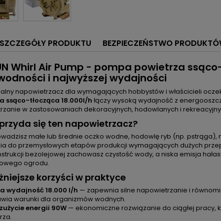
SZCZEGÓŁY PRODUKTU
BEZPIECZEŃSTWO PRODUKT
N Whirl Air Pump - pompa powietrza ssąco-
wodności i najwyższej wydajności
nalny napowietrzacz dla wymagających hobbystów i właścicieli ocz
a ssąco-tłocząca 18.000l/h
łączy wysoką wydajność z energooszczę
rzanie w zastosowaniach dekoracyjnych, hodowlanych i rekreacyjny
rzyda się ten napowietrzacz?
rowadzisz małe lub średnie oczko wodne, hodowlę ryb (np. pstrąga),
ia do przemysłowych etapów produkcji wymagających dużych przep
nstrukcji bezolejowej zachowasz czystość wody, a niska emisja hałas
owego ogrodu.
niejsze korzyści w praktyce
a wydajność 18.000 l/h
— zapewnia silne napowietrzanie i równomie
awia warunki dla organizmów wodnych.
 zużycie energii 90W
— ekonomiczne rozwiązanie do ciągłej pracy, kt
rza.