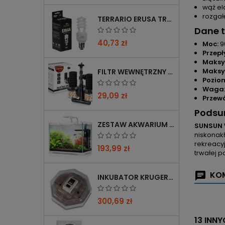
wąż el
rozgał
TERRARIO ERUSA TROPICAL UVB 5.0 ŻARÓWKA SPIRALNA 13W - IDEALNA DO TROPIKALNYCH TERRARIÓW
Dane 
40,73 zł
Moc:
9
Przepł
Maksy
Maksym
FILTR WEWNĘTRZNY GĄBKOWY KRUGER MEIER AEROTWIN BIO S Z BIOFILTRACJĄ
Pozio
Waga
29,09 zł
Przewó
Podsu
ZESTAW AKWARIUM KRUGER MEIER SHRIMP!ONE PRO 50 25 L DLA KREWETEK
SUNSUN W
niskonak
rekreacyj
193,99 zł
trwałej 
KOM
INKUBATOR KRUGER MEIER PROLEXOR 60 NA 60 JAJ Z TERMOSTATEM
300,69 zł
13 INN