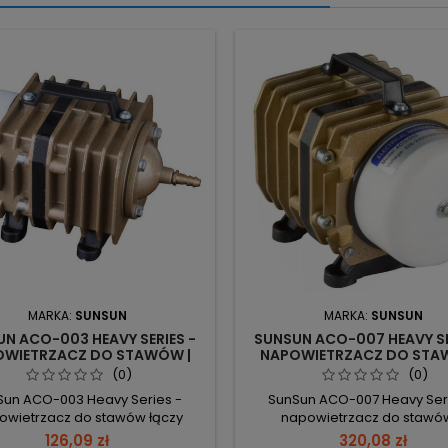
MARKA:
SUNSUN
MARKA:
SUNSUN
N ACO-003 HEAVY SERIES -
SUNSUN ACO-007 HEAVY SE
WIETRZACZ DO STAWÓW |
NAPOWIETRZACZ DO STA
E NATLENIENIE, CICHA PRACA
SILNE NAPOWIETRZANI
(0)
(0)
NIEZAWODNY
Sun ACO-003 Heavy Series -
SunSun ACO-007 Heavy Ser
owietrzacz do stawów łączy
napowietrzacz do stawó
owy cylinder Zl102 i polerowany
wzmocnionej konstrukcji i mat
126,09 zł
320,08 zł