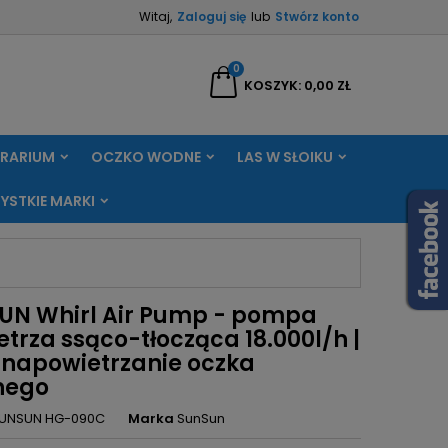
Witaj,
Zaloguj się
lub
Stwórz konto
×
×
×
0
aj
KOSZYK
0,00 ZŁ
RRARIUM
OCZKO WODNE
LAS W SŁOIKU
ę
YSTKIE MARKI
ń
UN Whirl Air Pump - pompa
trza ssąco-tłocząca 18.000l/h |
e napowietrzanie oczka
nego
UNSUN HG-090C
Marka
SunSun