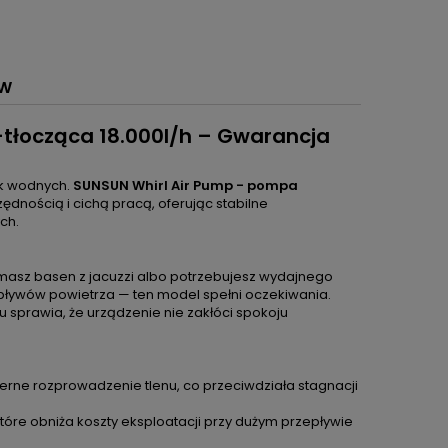
ÓW
tłocząca 18.000l/h – Gwarancja
ek wodnych.
SUNSUN Whirl Air Pump - pompa
dnością i cichą pracą, oferując stabilne
ch.
 masz basen z jacuzzi albo potrzebujesz wydajnego
ływów powietrza — ten model spełni oczekiwania.
u sprawia, że urządzenie nie zakłóci spokoju
rne rozprowadzenie tlenu, co przeciwdziała stagnacji
óre obniża koszty eksploatacji przy dużym przepływie