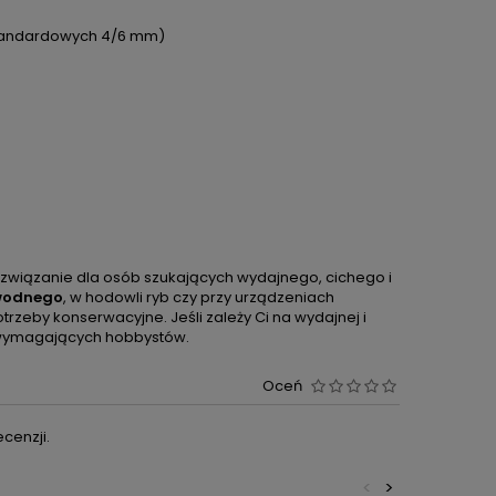
 standardowych 4/6 mm)
ozwiązanie dla osób szukających wydajnego, cichego i
 wodnego
, w hodowli ryb czy przy urządzeniach
rzeby konserwacyjne. Jeśli zależy Ci na wydajnej i
 wymagających hobbystów.
Oceń
cenzji.
<
>