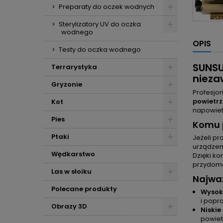
Preparaty do oczek wodnych
Sterylizatory UV do oczka
wodnego
OPIS
Testy do oczka wodnego
SUNSU
Terrarystyka
nieza
Gryzonie
Profesjo
powietrz
Kot
napowiet
Pies
Komu p
Ptaki
Jeżeli p
urządzen
Wędkarstwo
Dzięki ko
przydom
Las w słoiku
Najważ
Polecane produkty
Wysok
i popr
Obrazy 3D
Niskie
powiet