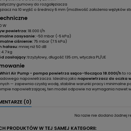
astyczny gumowy do rozgałęziacza
ęziacz na 10 wyjść o średnicy 6 mm (możliwość założenia wężyków
techniczne
0 W
yw powietrza:
18.000 l/h
malne zasysanie:
-50 mbar (-5 kPa)
alne ciśnienie:
75 mbar (7.5 kPa)
m hałasu:
mniej niż 50 dB
:
4.7 kg
d zasilający:
trzyżyłowy, długość 135 cm, wtyczka PL/UE
mowanie
hirl Air Pump - pompa powietrza ssąco-tłocząca 18.000l/h
to r
ładowego napowietrzacza. Idealna jako
napowietrzacz do oczka
nych — zapewnia czystą wodę, stabilne warunki pracy i minimalne pot
pompie napowietrzającej, ten model odpowie na wymagania nawet
ENTARZE (0)
Na razie nie dodano żadnej re
YCH PRODUKTÓW W TEJ SAMEJ KATEGORII: