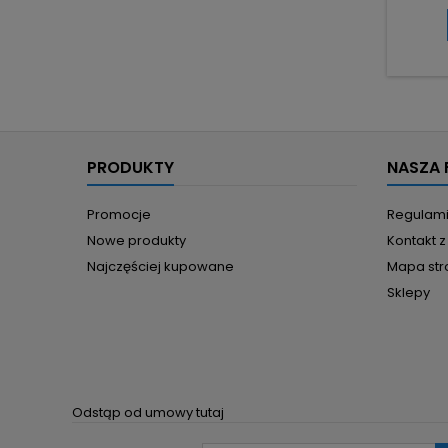
tło
efe
stabil
pobor
ścianko
– wyd
wyjść
PRODUKTY
NASZA 
Promocje
Regulam
Nowe produkty
Kontakt 
Najczęściej kupowane
Mapa str
Sklepy
Odstąp od umowy tutaj