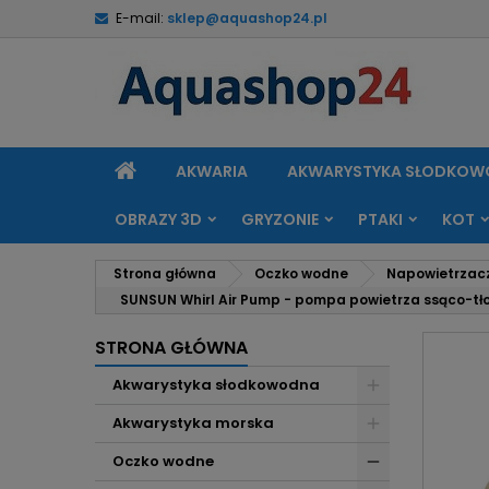
E-mail:
sklep@aquashop24.pl
M
U
Z
add_circle_outline
Mu
Na
STRONA
AKWARIA
AKWARYSTYKA SŁODKO
GŁÓWNA
OBRAZY 3D
GRYZONIE
PTAKI
KOT
Strona główna
Oczko wodne
Napowietrzac
SUNSUN Whirl Air Pump - pompa powietrza ssąco-tło
STRONA GŁÓWNA
Akwarystyka słodkowodna
Akwarystyka morska
Oczko wodne