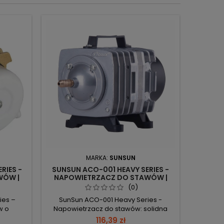
MARKA:
SUNSUN
RIES -
SUNSUN ACO-001 HEAVY SERIES -
FONT
WÓW |
NAPOWIETRZACZ DO STAWÓW |
MEIER P
E,
WYDAJNE NAPOWIETRZANIE,
(0)
KRYSTALICZNA WODA
ies –
SunSun ACO-001 Heavy Series -
Kruger
w o
Napowietrzacz do stawów: solidna
2000
eriałach
konstrukcja z aluminium Zl102 i
oświetle
116,39 zł