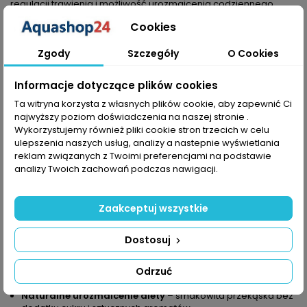
regulacji trawienia i możliwość urozmaicenia codziennego
menu pupila bez dodatku sztucznych substancji.
Cookies
Skład i naturalne działanie składników
Zgody
Szczegóły
O Cookies
Skład:
owoce dzikiej róży, tarniny, aronii, głogu, jabłoni.
Dzika róża
– bogata w witaminę C; w praktyce wspiera
Informacje dotyczące plików cookies
odporność i może łagodzić objawy dolegliwości
żołądkowo‑jelitowych.
Ta witryna korzysta z własnych plików cookie, aby zapewnić Ci
Tarnina
– działa wspomagająco przy problemach
najwyższy poziom doświadczenia na naszej stronie .
trawiennych i wspiera funkcje układu moczowego.
Wykorzystujemy również pliki cookie stron trzecich w celu
Aronia
– źródło antyoksydantów, wspiera naturalne
ulepszenia naszych usług, analizy a nastepnie wyświetlania
mechanizmy obronne organizmu.
reklam związanych z Twoimi preferencjami na podstawie
Głóg
– korzystny dla układu krążenia i serca.
analizy Twoich zachowań podczas nawigacji.
Jabłoń (owoce)
– dostarcza witamin A, C i z grupy B oraz
błonnika, wspierając trawienie i oczyszczanie.
Kluczowe korzyści dla Twojego pupila
Zaakceptuj wszystkie
Wzmacnia odporność
dzięki naturalnej zawartości witamin
(np. witaminy C z dzikiej róży).
Dostosuj
Wspiera układ pokarmowy
– błonnik i wybrane owoce
pomagają regulować trawienie.
Odrzuć
Wpływa na układ krążenia
– składniki takie jak głóg
wspierają serce i krążenie.
Naturalne urozmaicenie diety
– smakowita przekąska bez