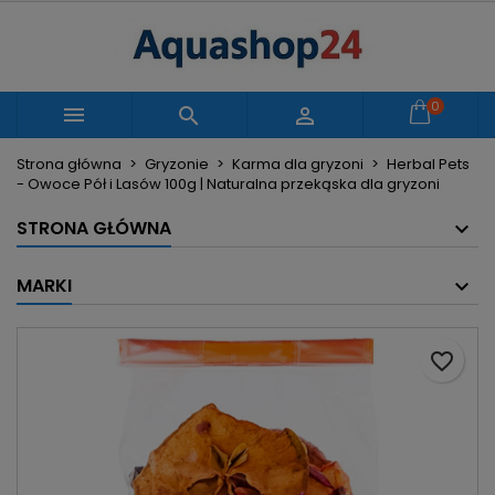
×
×
×
Moje listy życzeń
Utwórz listę życzeń
Zaloguj się
Utwórz nową listę
add_circle_outline
Musisz być zalogowany by zapisać produkty na
0
Nazwa listy życzeń



swojej liście życzeń.
Strona główna
Gryzonie
Karma dla gryzoni
Herbal Pets
- Owoce Pół i Lasów 100g | Naturalna przekąska dla gryzoni
Anuluj
Zaloguj się
Anuluj
Utwórz listę życzeń
STRONA GŁÓWNA
MARKI
favorite_border