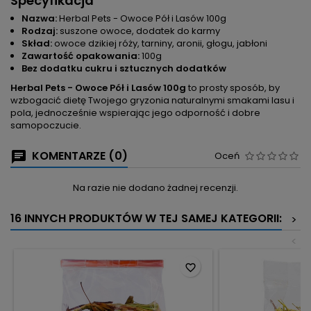
Specyfikacja
Nazwa:
Herbal Pets - Owoce Pół i Lasów 100g
Rodzaj:
suszone owoce, dodatek do karmy
Skład:
owoce dzikiej róży, tarniny, aronii, głogu, jabłoni
Zawartość opakowania:
100g
Bez dodatku cukru i sztucznych dodatków
Herbal Pets - Owoce Pół i Lasów 100g
to prosty sposób, by
wzbogacić dietę Twojego gryzonia naturalnymi smakami lasu i
pola, jednocześnie wspierając jego odporność i dobre
samopoczucie.
KOMENTARZE (0)
Oceń
Na razie nie dodano żadnej recenzji.
16 INNYCH PRODUKTÓW W TEJ SAMEJ KATEGORII:
>
<
favorite_border