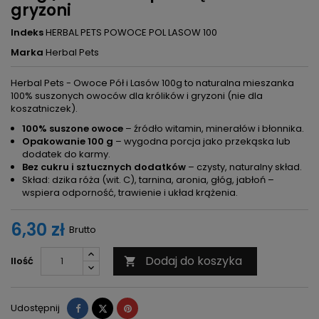
gryzoni
Indeks
HERBAL PETS POWOCE POL LASOW 100
Marka
Herbal Pets
Herbal Pets - Owoce Pół i Lasów 100g to naturalna mieszanka
100% suszonych owoców dla królików i gryzoni (nie dla
koszatniczek).
100% suszone owoce
– źródło witamin, minerałów i błonnika.
Opakowanie 100 g
– wygodna porcja jako przekąska lub
dodatek do karmy.
Bez cukru i sztucznych dodatków
– czysty, naturalny skład.
Skład: dzika róża (wit. C), tarnina, aronia, głóg, jabłoń –
wspiera odporność, trawienie i układ krążenia.
6,30 zł
Brutto
Dodaj do koszyka
Ilość

Udostępnij
Tweetuj
Pinterest
Udostępnij