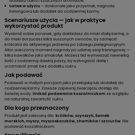
dodatku cukru i sztucznych aromatów.
Łatwe w użyciu
– doskonałe jako przysmak, nagroda
treningowa lub dodatek do codziennej karmy.
Scenariusze użycia — jak w praktyce
wykorzystać produkt
Wyobraź sobie poranek, gdy dokładasz do miski stałą karmę, a
do miski dorzucasz kilka suszonych owoców, by zachęcić
króliczka do aktywnego jedzenia po zabiegu pielęgnacyjnym.
Albo wieczorny moment nagrody po udanej sesji treningowej —
kilka kawałków jako smakołyk. Możesz też wymieszać niewielką
ilość z codzienną dawką paszy, by wzbogacić dietę i
urozmaicić smak bez dodatku cukru.
Jak podawać
Podawać w małych porcjach jako przekąskę lub dodatek do
codziennej karmy. Zawsze zapewnij zwierzęciu dostęp do
świeżej wody.
Unikać podawania koszatniczkom
ze względu
na naturalną zawartość cukru.
Dla kogo przeznaczony
Produkt jest zalecany dla:
królików, szynszyli, świnek
morskich, myszy, myszoskoczków, chomików i szczurów
. Nie
podawać koszatniczkom.