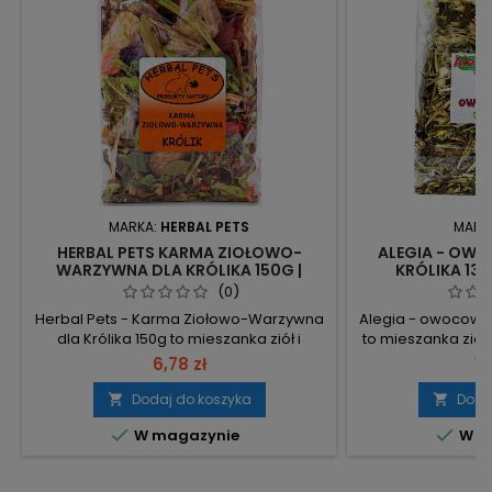
MARKA:
HERBAL PETS
MARK
HERBAL PETS KARMA ZIOŁOWO-
ALEGIA - OWO
WARZYWNA DLA KRÓLIKA 150G |
KRÓLIKA 130
NATURALNA DIETA WSPIERAJĄCA
SMAKOWIT
(0)
TRAWIENIE
WZMACNIA
Herbal Pets - Karma Ziołowo-Warzywna
Alegia - owocowe z
dla Królika 150g to mieszanka ziół i
to mieszanka zió
warzyw z 100% naturalnych składników,
wspierająca tr
6,78 zł
10
bez sztucznych dodatków. Doskonała
produkt pako
jako dodatek do codziennej diety —
dodatków. Op
Dodaj do koszyka
Doda


wspiera trawienie i odporność. 150 g –
poręczne opak


W magazynie
W m
porcja w opakowaniu: wygodne
podania. 100% nat
dozowanie jako uzupełnienie karmy.
nie pryskane,
Korzeń cykorii i bulwa topinamburu –
aromatów; pako