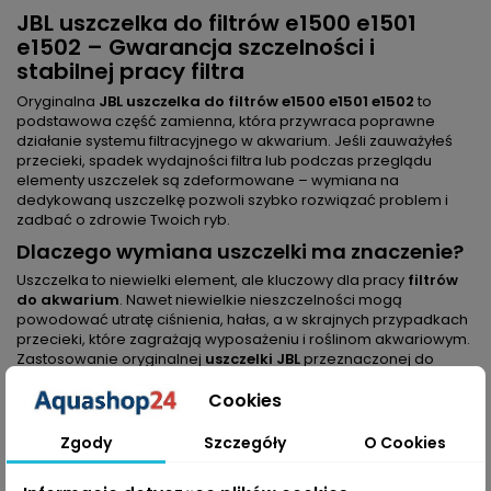
JBL uszczelka do filtrów e1500 e1501
e1502 – Gwarancja szczelności i
stabilnej pracy filtra
Oryginalna
JBL uszczelka do filtrów e1500 e1501 e1502
to
podstawowa część zamienna, która przywraca poprawne
działanie systemu filtracyjnego w akwarium. Jeśli zauważyłeś
przecieki, spadek wydajności filtra lub podczas przeglądu
elementy uszczelek są zdeformowane – wymiana na
dedykowaną uszczelkę pozwoli szybko rozwiązać problem i
zadbać o zdrowie Twoich ryb.
Dlaczego wymiana uszczelki ma znaczenie?
Uszczelka to niewielki element, ale kluczowy dla pracy
filtrów
do akwarium
. Nawet niewielkie nieszczelności mogą
powodować utratę ciśnienia, hałas, a w skrajnych przypadkach
przecieki, które zagrażają wyposażeniu i roślinom akwariowym.
Zastosowanie oryginalnej
uszczelki JBL
przeznaczonej do
modeli
e1500, e1501, e1502
oznacza dopasowanie i pewność
Cookies
działania.
Najważniejsze korzyści
Zgody
Szczegóły
O Cookies
Przywraca szczelność
– eliminuje przecieki i przywraca
prawidłowy przepływ w filtrze.