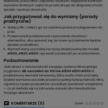
stabilność pracy filtra i zapobiec awariom. Regularna kontrola i
wymiana drobnych części to prosta droga do długowieczności
sprzętu i spokoju akwarysty.
Jak przygotować się do wymiany (porady
praktyczne)
Wyłącz filtr i odłącz go od zasilania przed przystąpieniem do
prac.
Przeprowadź podstawowe czyszczenie obudowy i
elementów, aby upewnić się, że nowe uszczelnienie będzie
działać prawidłowo.
Wymień starą uszczelkę na nową dedykowaną dla modeli
e1500, e1501, e1502
i sprawdź szczelność po uruchomieniu.
Podsumowanie
Jeśli dbasz o niezawodność swojego systemu filtracyjnego,
oryginalna
JBL uszczelka do filtrów e1500 e1501 e1502
to
podstawowy element serwisowy, który warto mieć pod ręką.
Szybka wymiana uszczelki przywróci pełną funkcjonalność filtra,
ograniczy ryzyko przecieków i przedłuży żywotność urządzenia
— co przekłada się na zdrowsze warunki dla mieszkańców
Twojego akwarium.
KOMENTARZE (0)
Oceń