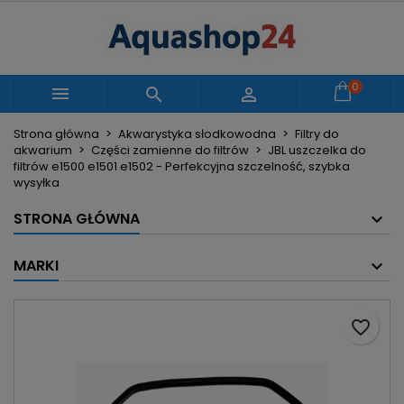
×
×
×
Moje listy życzeń
Utwórz listę życzeń
Zaloguj się
Utwórz nową listę
add_circle_outline
Musisz być zalogowany by zapisać produkty na
0
Nazwa listy życzeń



swojej liście życzeń.
Strona główna
Akwarystyka słodkowodna
Filtry do
akwarium
Części zamienne do filtrów
JBL uszczelka do
Anuluj
Zaloguj się
filtrów e1500 e1501 e1502 - Perfekcyjna szczelność, szybka
Anuluj
Utwórz listę życzeń
wysyłka
STRONA GŁÓWNA
MARKI
favorite_border