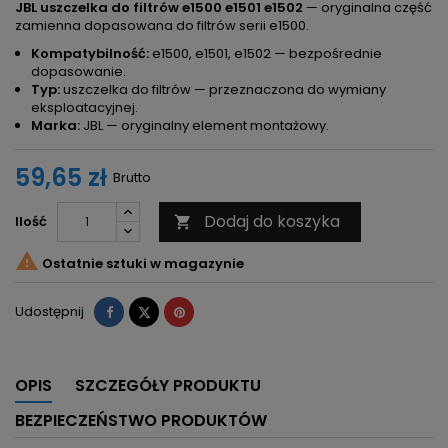
JBL uszczelka do filtrów e1500 e1501 e1502
— oryginalna część
zamienna dopasowana do filtrów serii e1500.
Kompatybilność:
e1500, e1501, e1502 — bezpośrednie
dopasowanie.
Typ:
uszczelka do filtrów — przeznaczona do wymiany
eksploatacyjnej.
Marka:
JBL — oryginalny element montażowy.
59,65 zł
Brutto
Dodaj do koszyka
Ilość


Ostatnie sztuki w magazynie
Udostępnij
Tweetuj
Pinterest
Udostępnij
OPIS
SZCZEGÓŁY PRODUKTU
BEZPIECZEŃSTWO PRODUKTÓW