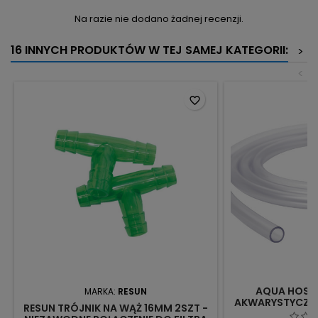
Na razie nie dodano żadnej recenzji.
16 INNYCH PRODUKTÓW W TEJ SAMEJ KATEGORII:
>
<
favorite_border
AQUA HOSE 
MARKA:
RESUN
AKWARYSTYCZNY
RESUN TRÓJNIK NA WĄŻ 16MM 2SZT -
AK