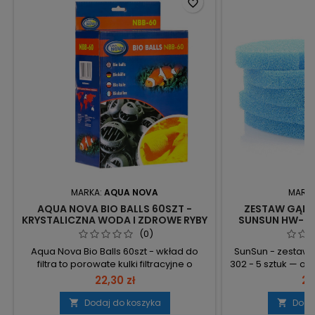
favorite_border
MARKA:
AQUA NOVA
MARK
AQUA NOVA BIO BALLS 60SZT -
ZESTAW GĄBE
KRYSTALICZNA WODA I ZDROWE RYBY
SUNSUN HW-302 
(0)
Aqua Nova Bio Balls 60szt - wkład do
SunSun - zestaw
filtra to porowate kulki filtracyjne o
302 - 5 sztuk — o
średnicy 32 mm, przeznaczone do
przeznaczone ja
22,30 zł
24
mechanicznej i biologicznej filtracji. 60
do filtra HW-302. 
szt. – komplet wkładów zapakowany w
zapasowy do 
Dodaj do koszyka
Doda


woreczek z zamkiem, gotowy do użycia i
Dedykowane d