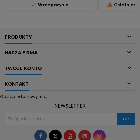


W magazynie
Ostatnie sz
przechowywania. Średnica 32 mm –
dopasowanie i
optymalny rozmiar, pasuje do wszystkich
Oryginalne SU
rozmiarów filtrów, zwłaszcza
producenta z
zewnętrznych...

PRODUKTY

NASZA FIRMA

TWOJE KONTO

KONTAKT
Odstąp od umowy tutaj
NEWSLETTER
Facebook
Twitter
YouTube
Pinterest
Instagram