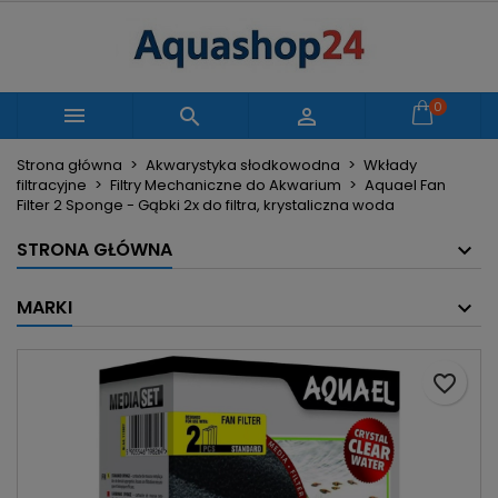
×
×
×
Moje listy życzeń
Utwórz listę życzeń
Zaloguj się
Utwórz nową listę
add_circle_outline
Musisz być zalogowany by zapisać produkty na
0
Nazwa listy życzeń



swojej liście życzeń.
Strona główna
Akwarystyka słodkowodna
Wkłady
filtracyjne
Filtry Mechaniczne do Akwarium
Aquael Fan
Anuluj
Zaloguj się
Filter 2 Sponge - Gąbki 2x do filtra, krystaliczna woda
Anuluj
Utwórz listę życzeń
STRONA GŁÓWNA
MARKI
favorite_border