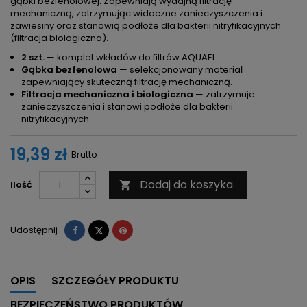
gąbki bezfenolowej. Zapewniają wydajną filtrację
mechaniczną, zatrzymując widoczne zanieczyszczenia i
zawiesiny oraz stanowią podłoże dla bakterii nitryfikacyjnych
(filtracja biologiczna).
2 szt.
— komplet wkładów do filtrów AQUAEL.
Gąbka bezfenolowa
— selekcjonowany materiał
zapewniający skuteczną filtrację mechaniczną.
Filtracja mechaniczna i biologiczna
— zatrzymuje
zanieczyszczenia i stanowi podłoże dla bakterii
nitryfikacyjnych.
19,39 zł
Brutto
Dodaj do koszyka
Ilość

Udostępnij
Tweetuj
Pinterest
Udostępnij
OPIS
SZCZEGÓŁY PRODUKTU
BEZPIECZEŃSTWO PRODUKTÓW